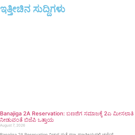
ಇತ್ತೀಚಿನ ಸುದ್ದಿಗಳು
Banajiga 2A Reservation: ಬಣಜಿಗ ಸಮಾಜಕ್ಕೆ 2ಎ ಮೀಸಲಾತಿ
ನೀಡುವಂತೆ ಬಿಜೆಪಿ ಒತ್ತಾಯ
August 7, 2026
Banajiga 2A Reservation ವಿಚಾರ ಮತ್ತೆ ರಾಜ್ಯ ರಾಜಕೀಯದಲ್ಲಿ ಚರ್ಚೆಗೆ