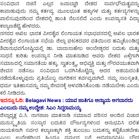
ಸಂವಿಧಾನ ರಚನೆ ಎಲ್ಲರ ಜವಾಬ್ದಾರಿ ದೇಶದ ಸಾರ್ವಭೌಮತ್ವವನ್ನು
ಕಾಪಾಡುವುದು ನಮ್ಮ ಕರ್ತವ್ಯ. ಮೂಲಭೂತ ಹಕ್ಕುಗಳ ಮತ್ತು ಕರ್ತವ್ಯಗಳನ್ನು
ಪಾಲಿಸುವುದರಿಂದ ದೇಶದಲ್ಲಿ ಶಾಂತಿ ನೆಲಸಲಿದೆ ಎಂದು ಉಪನ್ಯಾಸಕಿ ವಿದ್ಯಾ
ಕಲ್ಯಾಣಶೆಟ್ಟಿ ಹೇಳಿದರು.
ನಗರದ ಅಖಿಲ ಭಾರತ ವೀರಶೈವ ಲಿಂಗಾಯತ ಸಭಾಭವನದಲ್ಲಿ ಅಖಿಲ ಭಾರತ
ವೀರಶೈವ ಲಿಂಗಾಯತ ಸಭೆಯ ಜಿಲ್ಲಾ ಘಟಕದವರ ವತಿಯಿಂದ ಹಮ್ಮಿಕೊಂಡಿದ್ದ
ಶಿವಾನುಭವಗೋಷ್ಠಿಯಲ್ಲಿ ಡಾ. ಬಾಬಾಸಾಹೇಬ ಅಂಬೇಡ್ಕರರ ಬದುಕು ಮತ್ತು
ಸಾಧನೆ ಕುರಿತು ಉಪನ್ಯಾಸ ನೀಡಿ ಮಾತನಾಡಿದ ಅವರು ದೇಶದ ಏಳ್ಗೆಗಾಗಿ
ಸಮಾಜದಲ್ಲಿ ಸಮಾನತೆಯ ಹಕ್ಕು, ಸ್ವಾತಂತ್ರ್ಯ, ಅಭಿವ್ಯಕ್ತಿ ಮತ್ತು ಗೌರವಯುತವಾಗಿ
ಜೀವನ ನಡೆಸಲು ಸಂವಿಧಾನ ಒದಗಿಸಿಕೊಟ್ಟಿದ್ದು ಅದರ ಆಶಯದಂತೆ
ನಡೆದುಕೊಳ್ಳುವುದು ಪ್ರತಿಯೊಬ್ಬ ನಾಗರಿಕನ ಕರ್ವವ್ಯವಾಗಿದೆ. ನಮ್ಮ ಸಾಂಸ್ಕøತಿ,
ಧರ್ಮ ಇತಿಹಾಸವನ್ನು ನಮ್ಮ ಜೀವನಕ್ಕೆ ಅಳವಡಿಸಿಕೊಂಡು ನಡೆಯಬೇಕು ಎಂದು
ಕರೆ ನೀಡಿದರು.
ಇದನ್ನೂ ಓದಿ:
Belagavi News : ಯಾವ ಜಾತಿಗೂ ಅನ್ಯಾಯ ಆಗಬಾರದು
ಎಂಬುದು ನಮ್ಮ ಉದ್ದೇಶ: ಸಿಎಂ ಸಿದ್ದರಾಮಯ್ಯ
ಜಿಲ್ಲಾಧ್ಯಕ್ಷ ವಿ.ಸಿ. ನಾಗಠಾಣ ಮಾತನಾಡಿ ಸಮಾಜದ ಪರಿಸರ ಅಂದಿನ ವಿಚಾರ
ಮನುಸ್ಮೃತಿಯ ಸಂಸ್ಕಾರ ಬದುಕಿನ ದೌರ್ಜನ್ಯಗಳಿಂದ ಅನುಭವಿಸಿ ದಲಿತ
ನಾಯಕನಾಗಿ ಸರ್ವರ ಕಲ್ಯಾಣಕ್ಕಾಗಿ ಶಕ್ತಿ ತುಂಬಲು ಬದುಕನ್ನು ಕಟ್ಟಿಕೊಡಬೇಕು
ಎಂಬ ಉದ್ದೇಶದಿಂದ ಹಿಂದೂ ಧರ್ಮದ ಬಗ್ಗೆ ಅಭಿಮಾನವಿಟ್ಟು ಬೌದ್ಧ