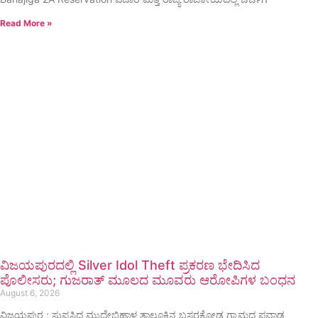
Read More »
ವಿಜಯಪುರದಲ್ಲಿ Silver Idol Theft ಪ್ರಕರಣ ಭೇದಿಸಿದ
ಪೊಲೀಸರು; ಗುಜರಾತ್ ಮೂಲದ ಮೂವರು ಆರೋಪಿಗಳ ಬಂಧನ
August 6, 2026
ವಿಜಯಪುರ : ಸುಪ್ರಸಿದ್ಧ ಮುದ್ದೇಬಿಹಾಳ ತಾಲೂಕಿನ ಬಸರಕೋಡ ಗ್ರಾಮದ ಪವಾಡ