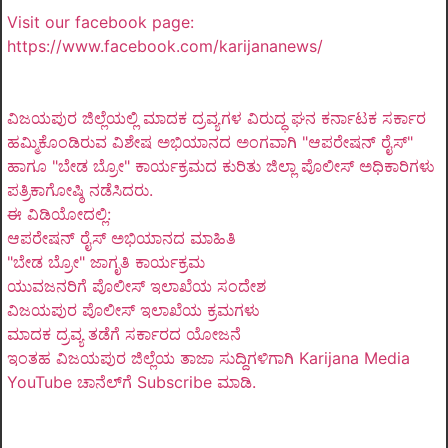
Visit our facebook page:
https://www.facebook.com/karijananews/
ವಿಜಯಪುರ ಜಿಲ್ಲೆಯಲ್ಲಿ ಮಾದಕ ದ್ರವ್ಯಗಳ ವಿರುದ್ಧ ಘನ ಕರ್ನಾಟಕ ಸರ್ಕಾರ
ಹಮ್ಮಿಕೊಂಡಿರುವ ವಿಶೇಷ ಅಭಿಯಾನದ ಅಂಗವಾಗಿ "ಆಪರೇಷನ್ ರೈಸ್"
ಹಾಗೂ "ಬೇಡ ಬ್ರೋ" ಕಾರ್ಯಕ್ರಮದ ಕುರಿತು ಜಿಲ್ಲಾ ಪೊಲೀಸ್ ಅಧಿಕಾರಿಗಳು
ಪತ್ರಿಕಾಗೋಷ್ಠಿ ನಡೆಸಿದರು.
ಈ ವಿಡಿಯೋದಲ್ಲಿ:
ಆಪರೇಷನ್ ರೈಸ್ ಅಭಿಯಾನದ ಮಾಹಿತಿ
"ಬೇಡ ಬ್ರೋ" ಜಾಗೃತಿ ಕಾರ್ಯಕ್ರಮ
ಯುವಜನರಿಗೆ ಪೊಲೀಸ್ ಇಲಾಖೆಯ ಸಂದೇಶ
ವಿಜಯಪುರ ಪೊಲೀಸ್ ಇಲಾಖೆಯ ಕ್ರಮಗಳು
ಮಾದಕ ದ್ರವ್ಯ ತಡೆಗೆ ಸರ್ಕಾರದ ಯೋಜನೆ
ಇಂತಹ ವಿಜಯಪುರ ಜಿಲ್ಲೆಯ ತಾಜಾ ಸುದ್ದಿಗಳಿಗಾಗಿ Karijana Media
YouTube ಚಾನೆಲ್‌ಗೆ Subscribe ಮಾಡಿ.