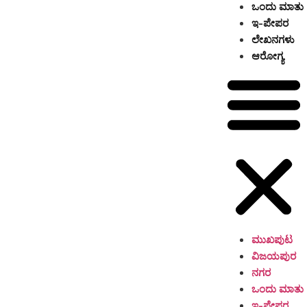
ಒಂದು ಮಾತು
ಇ-ಪೇಪರ
ಲೇಖನಗಳು
ಆರೋಗ್ಯ
ಮುಖಪುಟ
ವಿಜಯಪುರ
ನಗರ
ಒಂದು ಮಾತು
ಇ-ಪೇಪರ