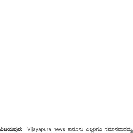
ವಿಜಯಪುರ:
Vijayapura news ಕಾನೂನು ಎಲ್ಲರಿಗೂ ಸಮಾನವಾದದ್ದು,