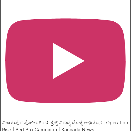
ವಿಜಯಪುರ ಪೊಲೀಸರಿಂದ ಡ್ರಗ್ಸ್ ವಿರುದ್ಧ ದೊಡ್ಡ ಅಭಿಯಾನ | Operation
Rise | Bed Bro Campaign | Kannada News