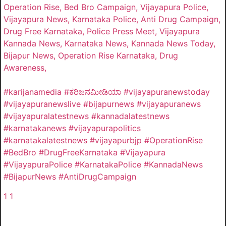
Operation Rise, Bed Bro Campaign, Vijayapura Police,
Vijayapura News, Karnataka Police, Anti Drug Campaign,
Drug Free Karnataka, Police Press Meet, Vijayapura
Kannada News, Karnataka News, Kannada News Today,
Bijapur News, Operation Rise Karnataka, Drug
Awareness,
#karijanamedia #ಕರಿಜನಮೀಡಿಯಾ #vijayapuranewstoday
#vijayapuranewslive #bijapurnews #vijayapuranews
#vijayapuralatestnews #kannadalatestnews
#karnatakanews #vijayapurapolitics
#karnatakalatestnews #vijayapurbjp #OperationRise
#BedBro #DrugFreeKarnataka #Vijayapura
#VijayapuraPolice #KarnatakaPolice #KannadaNews
#BijapurNews #AntiDrugCampaign
1
1