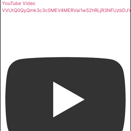
YouTube Video
VVUtQ0QyQmk3c3c0MEV4MERVai1wS2hRLjR3NFUzbDJ