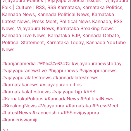
Vijayapura Politics | Vijayapura Social Issues | Vijayapura
Folk | Culture | RSS, RSS Karnataka, Karnataka Politics,
Kannada News, Kannada Political News, Karnataka
Latest News, Press Meet, Political News Kannada, RSS
News, Vijayapura News, Karnataka Breaking News,
Kannada Live News, Karnataka BJP, Kannada Debate,
Political Statement, Karnataka Today, Kannada YouTube
News
#karijanamedia #ಕರಿಜನಮೀಡಿಯಾ #vijayapuranewstoday
#vijayapuranewslive #bijapurnews #vijayapuranews
#vijayapuralatestnews #kannadalatestnews
#karnatakanews #vijayapurapolitics
#karnatakalatestnews #vijayapurbjp #RSS
#KarnatakaPolitics #KannadaNews #PoliticalNews
#BreakingNews #Vijayapura #Karnataka #PressMeet
#LatestNews #kannerishri #RSSinvijayapura
#kanneriswamiji
3
1