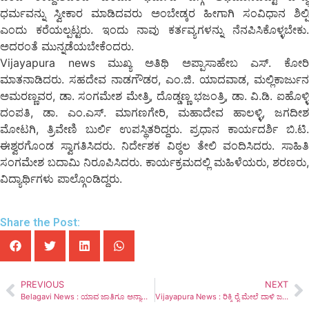
ಧರ್ಮವನ್ನು ಸ್ವೀಕಾರ ಮಾಡಿದವರು ಅಂಬೇಡ್ಕರ ಹೀಗಾಗಿ ಸಂವಿಧಾನ ಶಿಲ್ಪಿ
ಎಂದು ಕರೆಯಲ್ಪಟ್ಟರು. ಇಂದು ನಾವು ಕರ್ತವ್ಯಗಳನ್ನು ನೆನಪಿಸಿಕೊಳ್ಳಬೇಕು.
ಅದರಂತೆ ಮುನ್ನಡೆಯಬೇಕೆಂದರು.
Vijayapura news ಮುಖ್ಯ ಅತಿಥಿ ಅಪ್ಪಾಸಾಹೇಬ ಎಸ್. ಕೋರಿ
ಮಾತನಾಡಿದರು. ಸಹದೇವ ನಾಡಗೌಡರ, ಎಂ.ಜಿ. ಯಾದವಾಡ, ಮಲ್ಲಿಕಾರ್ಜುನ
ಅಮರಣ್ಣವರ, ಡಾ. ಸಂಗಮೇಶ ಮೇತ್ರಿ, ದೊಡ್ಡಣ್ಣ ಭಜಂತ್ರಿ, ಡಾ. ವಿ.ಡಿ. ಐಹೊಳ್ಳಿ
ದಂಪತಿ, ಡಾ. ಎಂ.ಎಸ್. ಮಾಗಣಗೇರಿ, ಮಹಾದೇವ ಹಾಲಳ್ಳಿ, ಜಗದೀಶ
ಮೋಟಗಿ, ತ್ರಿವೇಣಿ ಬುರ್ಲಿ ಉಪಸ್ಥಿತರಿದ್ದರು. ಪ್ರಧಾನ ಕಾರ್ಯದರ್ಶಿ ಬಿ.ಟಿ.
ಈಶ್ವರಗೊಂಡ ಸ್ವಾಗತಿಸಿದರು. ನಿರ್ದೇಶಕ ವಿಠ್ಠಲ ತೇಲಿ ವಂದಿಸಿದರು. ಸಾಹಿತಿ
ಸಂಗಮೇಶ ಬದಾಮಿ ನಿರೂಪಿಸಿದರು. ಕಾರ್ಯಕ್ರಮದಲ್ಲಿ ಮಹಿಳೆಯರು, ಶರಣರು,
ವಿದ್ಯಾರ್ಥಿಗಳು ಪಾಲ್ಗೊಂಡಿದ್ದರು.
Share the Post:
PREVIOUS
NEXT
Belagavi News : ಯಾವ ಜಾತಿಗೂ ಅನ್ಯಾಯ ಆಗಬಾರದು ಎಂಬುದು ನಮ್ಮ ಉದ್ದೇಶ: ಸಿಎಂ ಸಿದ್ದರಾಮಯ್ಯ
Vijayapura News : ರಿಕ್ಕಿ ರೈ ಮೇಲೆ ದಾಳಿ ಜಯ ಕರ್ನಾಟಕ ಸಂಘಟನೆ ಖಂಡನೆ