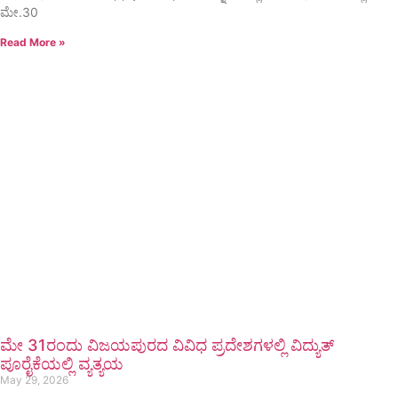
ಮೇ.30
Read More »
ಮೇ 31ರಂದು ವಿಜಯಪುರದ ವಿವಿಧ ಪ್ರದೇಶಗಳಲ್ಲಿ ವಿದ್ಯುತ್
ಪೂರೈಕೆಯಲ್ಲಿ ವ್ಯತ್ಯಯ
May 29, 2026