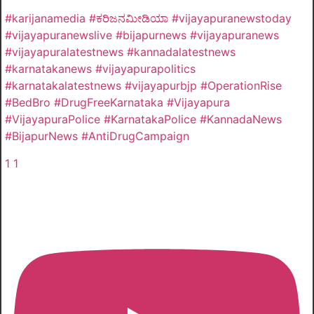
#karijanamedia #ಕರಿಜನಮೀಡಿಯಾ #vijayapuranewstoday
#vijayapuranewslive #bijapurnews #vijayapuranews
#vijayapuralatestnews #kannadalatestnews
#karnatakanews #vijayapurapolitics
#karnatakalatestnews #vijayapurbjp #OperationRise
#BedBro #DrugFreeKarnataka #Vijayapura
#VijayapuraPolice #KarnatakaPolice #KannadaNews
#BijapurNews #AntiDrugCampaign
1
1