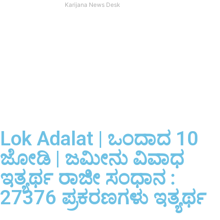
Karijana News Desk
Lok Adalat | ಒಂದಾದ 10
ಜೋಡಿ | ಜಮೀನು ವಿವಾಧ
ಇತ್ಯರ್ಥ ರಾಜೀ ಸಂಧಾನ :
27376 ಪ್ರಕರಣಗಳು ಇತ್ಯರ್ಥ