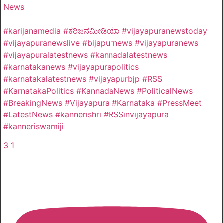
News
#karijanamedia #ಕರಿಜನಮೀಡಿಯಾ #vijayapuranewstoday
#vijayapuranewslive #bijapurnews #vijayapuranews
#vijayapuralatestnews #kannadalatestnews
#karnatakanews #vijayapurapolitics
#karnatakalatestnews #vijayapurbjp #RSS
#KarnatakaPolitics #KannadaNews #PoliticalNews
#BreakingNews #Vijayapura #Karnataka #PressMeet
#LatestNews #kannerishri #RSSinvijayapura
#kanneriswamiji
3
1