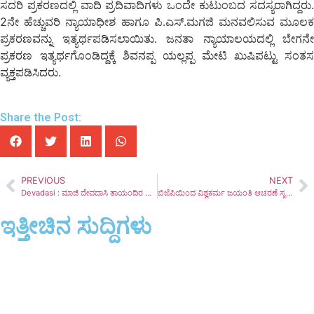
ಸದರಿ ಪ್ರಕರಣದಲ್ಲಿ ವಾದಿ ಪ್ರದಿವಾದಿಗಳು ಒಂದೇ ಕುಟುಂಬದ ಸದಸ್ಯರಾಗಿದ್ದರು.
2ನೇ ಹೆಚ್ಚುವರಿ ನ್ಯಾಯಾಧೀಶ ಹಾಗೂ ಪಿ.ಎಸ್.ಮಗಜಿ ಮನವಲಿಸುವ ಮೂಲಕ
ಪ್ರಕರಣವನ್ನು ಇತ್ಯರ್ಥಪಡಿಸಲಾಯಿತು. ಜನತಾ ನ್ಯಾಯಾಲಯದಲ್ಲಿ ಬೇಗನೇ
ಪ್ರಕರಣ ಇತ್ಯರ್ಥಗೊಂಡಿದ್ದಕ್ಕೆ ಶಿವನಪ್ಪ ಯಲ್ಲಪ್ಪ ಮೇಟಿ ಖುಷಿಪಟ್ಟು ಸಂತಸ
ವ್ಯಕ್ತಪಡಿಸಿದರು.
Share the Post:
PREVIOUS
NEXT
Devadasi : ಮಾಜಿ ದೇವದಾಸಿ ತಾಯಂದಿರ ಜಿಲ್ಲಾ ಮಟ್ಟದ ಸಮಾವೇಶ
ಬಿಜೆಪಿಯಿಂದ ವಿಶ್ವಕರ್ಮ ಜಯಂತಿ ಆಚರಣೆ ಸೃಷ್ಟಿ ನಿರ್ಮಾದ ಕತೃ, ಸಕಲಕರ್ಮಗಳ ಒಡೆಯನೇ ವಿಶ್ವಕರ್ಮ: ಡಾ.ವೀರಣ್ಣ ಚರಂತಿಮಠ
ಇತ್ತೀಚಿನ ಸುದ್ದಿಗಳು