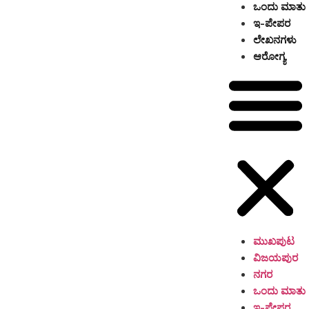
ಒಂದು ಮಾತು
ಇ-ಪೇಪರ
ಲೇಖನಗಳು
ಆರೋಗ್ಯ
ಮುಖಪುಟ
ವಿಜಯಪುರ
ನಗರ
ಒಂದು ಮಾತು
ಇ-ಪೇಪರ