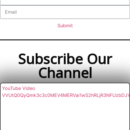
Submit
Subscribe Our
Channel
YouTube Video
VVUtQ0QyQmk3c3c0MEV4MERVai1wS2hRLjR3NFUzbDJ