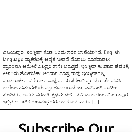
ವಿಜಯಪುರ: ಇಂಗ್ಲೀಷ್ ಕೂಡ ಒಂದು ಸರಳ ಭಾಷೆಯಾಗಿದೆ. English
language ವ್ಯಾಕರಣಕ್ಕೆ ಆದ್ಯತೆ ನೀಡದೆ ಮೊದಲು ಮಾತನಾಡಲು
ಪ್ರಾರಂಭಿಸಿ ಆಮೇಲೆ ಎಲ್ಲವೂ ತಾನೇ ಬರುತ್ತದೆ. ಇಂಗ್ಲೀಷ್ ಕುರಿತಾದ ಹೆದರಿಕೆ,
ಕೀಳರಿಮೆ ಹೋಗಬೇಕು ಅಂದಾಗ ಮಾತ್ರ ನಾವು ಇಂಗ್ಲೀಷ್‍ನಲ್ಲಿ
ಮಾತನಾಡಲು, ಬರೆಯಲು ಸಾಧ್ಯ ಎಂದು ಸರಕಾರಿ ಪ್ರಥಮ ದರ್ಜೆ ವಸತಿ
ಕಾಲೇಜು ಹಡಲಗೇರಿಯ ಪ್ರಾಂಶುಪಾಲರಾದ ಡಾ. ಎಸ್.ಎಲ್. ಪಾಟೀಲ
ಹೇಳಿದರು. ಅವರು ಸರಕಾರಿ ಪ್ರಥಮ ದರ್ಜೆ ಮಹಿಳಾ ಕಾಲೇಜು ವಿಜಯಪುರ
ಇಲ್ಲಿನ ಆಂತರಿಕ ಗುಣಮಟ್ಟ ಭರವಶಾ ಕೋಶ ಹಾಗೂ […]