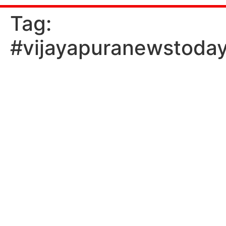
ಒಂದು
Tag:
#vijayapuranewstoday