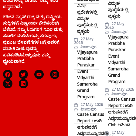
ವಿಜಯಪುರದ
ವರದಿಗಳನ್ನು ನೀಡಲು ನಮ್ಮ ತಂಡ 
ವಿದ್ಯುತ್
ವಿವಿಧ
ಬದ್ಧವಾಗಿದೆ.
ಪೂರೈಕೆಯಲ್ಲಿ
ಪ್ರದೇಶಗಳಲ್ಲಿ
ವ್ಯತ್ಯಯ
ಕರಿಜನ ನ್ಯೂಸ್ ರಾಜ್ಯ ಮತ್ತು ರಾಷ್ಟ್ರೀಯ
ವಿದ್ಯುತ್
ಸುದ್ದಿಗಳಿಗೆ ವಿಶ್ವಾಸಾರ್ಹ ವೇದಿಕೆಯಾಗಿ
27 May
ಪೂರೈಕೆಯಲ್ಲಿ
2026
ಬೆಳೆದಿದೆ. ನಮ್ಮ ಓದುಗರಿಗೆ ನಿಖರ ಮತ್ತು
ವ್ಯತ್ಯಯ
ವಿಜಯಪುರ
ಸಕಾಲಿಕ ಮಾಹಿತಿಯನ್ನು ತರುವುದು,
Vijayapura
27 May
ಪ್ರಮುಖ ಬೆಳವಣಿಗೆಗಳ ಬಗ್ಗೆ ಅವರಿಗೆ
2026
Pratibha
ವಿಜಯಪುರ
ಮಾಹಿತಿ ನೀಡುವುದನ್ನು
Puraskar
Vijayapura
ಖಚಿತಪಡಿಸಿಕೊಳ್ಳುವುದು ನಮ್ಮ
Event
Pratibha
ಧ್ಯೇಯವಾಗಿದೆ.
Vidyarthi
Puraskar
Samaroha
Event
Grand
Vidyarthi
Program
Samaroha
27 May 2026
Grand
ವಿಜಯಪುರ
Program
Caste Census
27 May 2026
Report : ಜಾರಿ
ವಿಜಯಪುರ
ಆಗುವವರೆಗೆ
Caste Census
ಸಿದ್ದರಾಮಯ್ಯನವ
Report : ಜಾರಿ
CM- ಅಹಿಂದ
ಆಗುವವರೆಗೆ
27 May
ಸಿದ್ದರಾಮಯ್ಯನವರೇ