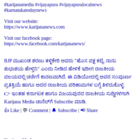
#karijanamedia #vijayapura #vijayapuralocalnews
#karnatakatodaynews
Visit our website:
https://www.karijananews.com
Visit our facebook page:
https://www.facebook.com/karijananews/
BJP ಮುಖಂಡ ಶರಣು ತಳ್ಳಿಕೇರಿ ಅವರು "ಹೊಸ ಪಕ್ಷ ಕಟ್ಲಿ, ನಾನು
ಶುಭಾಶಯ ಹೇಳ್ತಿನಿ" ಎಂದು ನೀಡಿದ ಹೇಳಿಕೆ ಇದೀಗ ರಾಜಕೀಯ
ವಲಯದಲ್ಲಿ ಚರ್ಚೆಗೆ ಕಾರಣವಾಗಿದೆ. ಈ ವಿಡಿಯೋದಲ್ಲಿ ಅವರ ಸಂಪೂರ್ಣ
ಪ್ರತಿಕ್ರಿಯೆ ಹಾಗೂ ಅದರ ರಾಜಕೀಯ ಪರಿಣಾಮಗಳ ಬಗ್ಗೆ ತಿಳಿದುಕೊಳ್ಳಿ.
👉 ಇಂತಹ ಕರ್ನಾಟಕ ಹಾಗೂ ವಿಜಯಪುರದ ರಾಜಕೀಯ ಸುದ್ದಿಗಳಿಗಾಗಿ
Karijana Media ಚಾನೆಲ್‌ಗೆ Subscribe ಮಾಡಿ.
👍 Like | 💬 Comment | 🔔 Subscribe | 📢 Share