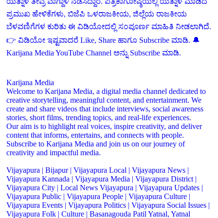
ಯತ್ನಾಳ ತೀವ್ರ ವಾಗ್ದಾಳಿ ನಡೆಸಿದ್ದಾರೆ. ಪತ್ರಿಕಾಗೋಷ್ಠಿಯಲ್ಲಿ ಯತ್ನಾಳ ಮಾಡಿದ
ಪ್ರಮುಖ ಹೇಳಿಕೆಗಳು, ಬಿಜೆಪಿ ಒಳರಾಜಕೀಯ, ಜಿಲ್ಲೆಯ ರಾಜಕೀಯ
ಬೆಳವಣಿಗೆಗಳ ಕುರಿತು ಈ ವಿಡಿಯೋದಲ್ಲಿ ಸಂಪೂರ್ಣ ಮಾಹಿತಿ ನೀಡಲಾಗಿದೆ.
👉 ವಿಡಿಯೋ ಇಷ್ಟವಾದರೆ Like, Share ಹಾಗೂ Subscribe ಮಾಡಿ. 🔔
Karijana Media YouTube Channel ಅನ್ನು Subscribe ಮಾಡಿ.
Karijana Media
Welcome to Karijana Media, a digital media channel dedicated to
creative storytelling, meaningful content, and entertainment. We
create and share videos that include interviews, social awareness
stories, short films, trending topics, and real-life experiences.
Our aim is to highlight real voices, inspire creativity, and deliver
content that informs, entertains, and connects with people.
Subscribe to Karijana Media and join us on our journey of
creativity and impactful media.
Vijayapura | Bijapur | Vijayapura Local | Vijayapura News |
Vijayapura Kannada | Vijayapura Media | Vijayapura District |
Vijayapura City | Local News Vijayapura | Vijayapura Updates |
Vijayapura Public | Vijayapura People | Vijayapura Culture |
Vijayapura Events | Vijayapura Politics | Vijayapura Social Issues |
Vijayapura Folk | Culture | Basanagouda Patil Yatnal, Yatnal