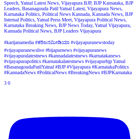
Speech, Yatnal Latest News, Vijayapura BJP, BJP Karnataka, BJP
Leaders, Basanagouda Patil Yatnal Latest, Vijayapura News,
Karnataka Politics, Political News Kannada, Kannada News, BJP
Internal Politics, Yatnal Press Meet, Vijayapura Political News,
Karnataka Breaking News, BJP News Today, Yatnal Vijayapura,
Kannada Political News, BJP Leaders Vijayapura
#karijanamedia #ಕರಿಜನಮೀಡಿಯಾ #vijayapuranewstoday
#vijayapuranewslive #bijapurnews #vijayapuranews
#vijayapuralatestnews #kannadalatestnews #karnatakanews
#vijayapurapolitics #karnatakalatestnews #vijayapurbjp Yatnal
#BasanagoudaPatilYatnal #BJP #Vijayapura #KarnatakaPolitics
#KannadaNews #PoliticalNews #BreakingNews #BJPKarnataka
3
0