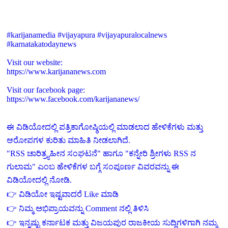
#karijanamedia #vijayapura #vijayapuralocalnews
#karnatakatodaynews
Visit our website:
https://www.karijananews.com
Visit our facebook page:
https://www.facebook.com/karijananews/
ಈ ವಿಡಿಯೋದಲ್ಲಿ ಪತ್ರಿಕಾಗೋಷ್ಠಿಯಲ್ಲಿ ಮಾಡಲಾದ ಹೇಳಿಕೆಗಳು ಮತ್ತು
ಆರೋಪಗಳ ಕುರಿತು ಮಾಹಿತಿ ನೀಡಲಾಗಿದೆ.
"RSS ಚಾರಿತ್ರ್ಯಹೀನ ಸಂಘಟನೆ" ಹಾಗೂ "ಕನ್ನೇರಿ ಶ್ರೀಗಳು RSS ನ
ಗುಲಾಮ" ಎಂಬ ಹೇಳಿಕೆಗಳ ಬಗ್ಗೆ ಸಂಪೂರ್ಣ ವಿವರವನ್ನು ಈ
ವಿಡಿಯೋದಲ್ಲಿ ನೋಡಿ.
👉 ವಿಡಿಯೋ ಇಷ್ಟವಾದರೆ Like ಮಾಡಿ
👉 ನಿಮ್ಮ ಅಭಿಪ್ರಾಯವನ್ನು Comment ನಲ್ಲಿ ತಿಳಿಸಿ
👉 ಇನ್ನಷ್ಟು ಕರ್ನಾಟಕ ಮತ್ತು ವಿಜಯಪುರ ರಾಜಕೀಯ ಸುದ್ದಿಗಳಿಗಾಗಿ ನಮ್ಮ