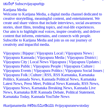
ಚಾನೆಲ್ Subscrvijayapurbjp
Karijana Media
Welcome to Karijana Media, a digital media channel dedicated to
creative storytelling, meaningful content, and entertainment. We
create and share videos that include interviews, social awareness
stories, short films, trending topics, and real-life experiences.
Our aim is to highlight real voices, inspire creativity, and deliver
content that informs, entertains, and connects with people.
Subscribe to Karijana Media and join us on our journey of
creativity and impactful media.
Vijayapura | Bijapur | Vijayapura Local | Vijayapura News |
Vijayapura Kannada | Vijayapura Media | Vijayapura District |
Vijayapura City | Local News Vijayapura | Vijayapura Updates |
Vijayapura Public | Vijayapura People | Vijayapura Culture |
Vijayapura Events | Vijayapura Politics | Vijayapura Social Issues |
Vijayapura Folk | Culture | RSS, RSS Karnataka, Karnataka
Politics, Kannada News, Kannada Political News, Karnataka
Latest News, Press Meet, Political News Kannada, RSS News,
Vijayapura News, Karnataka Breaking News, Kannada Live
News, Karnataka BJP, Kannada Debate, Political Statement,
Karnataka Today, Kannada YouTube News
#karijanamedia #ಕರಿಜನಮೀಡಿಯಾ #vijayapuranewstoday