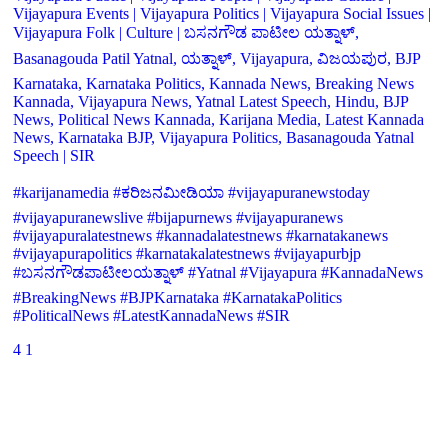
Vijayapura Events | Vijayapura Politics | Vijayapura Social Issues |
Vijayapura Folk | Culture | ಬಸನಗೌಡ ಪಾಟೀಲ ಯತ್ನಾಳ್,
Basanagouda Patil Yatnal, ಯತ್ನಾಳ್, Vijayapura, ವಿಜಯಪುರ, BJP
Karnataka, Karnataka Politics, Kannada News, Breaking News
Kannada, Vijayapura News, Yatnal Latest Speech, Hindu, BJP
News, Political News Kannada, Karijana Media, Latest Kannada
News, Karnataka BJP, Vijayapura Politics, Basanagouda Yatnal
Speech | SIR
#karijanamedia #ಕರಿಜನಮೀಡಿಯಾ #vijayapuranewstoday
#vijayapuranewslive #bijapurnews #vijayapuranews
#vijayapuralatestnews #kannadalatestnews #karnatakanews
#vijayapurapolitics #karnatakalatestnews #vijayapurbjp
#ಬಸನಗೌಡಪಾಟೀಲಯತ್ನಾಳ್ #Yatnal #Vijayapura #KannadaNews
#BreakingNews #BJPKarnataka #KarnatakaPolitics
#PoliticalNews #LatestKannadaNews #SIR
4
1