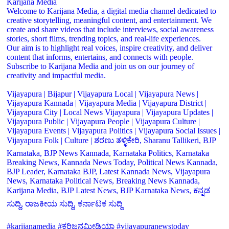
Karijana Media
Welcome to Karijana Media, a digital media channel dedicated to
creative storytelling, meaningful content, and entertainment. We
create and share videos that include interviews, social awareness
stories, short films, trending topics, and real-life experiences.
Our aim is to highlight real voices, inspire creativity, and deliver
content that informs, entertains, and connects with people.
Subscribe to Karijana Media and join us on our journey of
creativity and impactful media.
Vijayapura | Bijapur | Vijayapura Local | Vijayapura News |
Vijayapura Kannada | Vijayapura Media | Vijayapura District |
Vijayapura City | Local News Vijayapura | Vijayapura Updates |
Vijayapura Public | Vijayapura People | Vijayapura Culture |
Vijayapura Events | Vijayapura Politics | Vijayapura Social Issues |
Vijayapura Folk | Culture | ಶರಣು ತಳ್ಳಿಕೇರಿ, Sharanu Tallikeri, BJP
Karnataka, BJP News Kannada, Karnataka Politics, Karnataka
Breaking News, Kannada News Today, Political News Kannada,
BJP Leader, Karnataka BJP, Latest Kannada News, Vijayapura
News, Karnataka Political News, Breaking News Kannada,
Karijana Media, BJP Latest News, BJP Karnataka News, ಕನ್ನಡ
ಸುದ್ದಿ, ರಾಜಕೀಯ ಸುದ್ದಿ, ಕರ್ನಾಟಕ ಸುದ್ದಿ
#karijanamedia #ಕರಿಜನಮೀಡಿಯಾ #vijayapuranewstoday