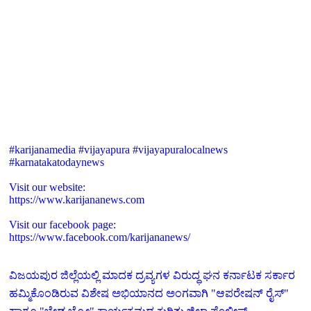
#karijanamedia #vijayapura #vijayapuralocalnews
#karnatakatodaynews
Visit our website:
https://www.karijananews.com
Visit our facebook page:
https://www.facebook.com/karijananews/
ವಿಜಯಪುರ ಜಿಲ್ಲೆಯಲ್ಲಿ ಮಾದಕ ದ್ರವ್ಯಗಳ ವಿರುದ್ಧ ಘನ ಕರ್ನಾಟಕ ಸರ್ಕಾರ
ಹಮ್ಮಿಕೊಂಡಿರುವ ವಿಶೇಷ ಅಭಿಯಾನದ ಅಂಗವಾಗಿ "ಆಪರೇಷನ್ ರೈಸ್"