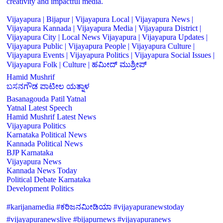
creativity and impactful media.
Vijayapura | Bijapur | Vijayapura Local | Vijayapura News |
Vijayapura Kannada | Vijayapura Media | Vijayapura District |
Vijayapura City | Local News Vijayapura | Vijayapura Updates |
Vijayapura Public | Vijayapura People | Vijayapura Culture |
Vijayapura Events | Vijayapura Politics | Vijayapura Social Issues |
Vijayapura Folk | Culture | ಹಮೀದ್ ಮುಶ್ರೀಪ್
Hamid Mushrif
ಬಸನಗೌಡ ಪಾಟೀಲ ಯತ್ನಾಳ
Basanagouda Patil Yatnal
Yatnal Latest Speech
Hamid Mushrif Latest News
Vijayapura Politics
Karnataka Political News
Kannada Political News
BJP Karnataka
Vijayapura News
Kannada News Today
Political Debate Karnataka
Development Politics
#karijanamedia #ಕರಿಜನಮೀಡಿಯಾ #vijayapuranewstoday
#vijayapuranewslive #bijapurnews #vijayapuranews