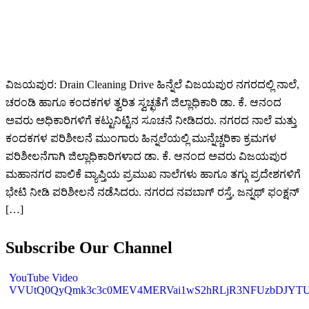
ವಿಜಯಪುರ: Drain Cleaning Drive ಹಿನ್ನೆಲೆ ವಿಜಯಪುರ ನಗರದಲ್ಲಿ ನಾಲೆ,
ಚರಂಡಿ ಹಾಗೂ ಕಂದಕಗಳ ತ್ವರಿತ ಸ್ವಚ್ಛತೆಗೆ ಜಿಲ್ಲಾಧಿಕಾರಿ ಡಾ. ಕೆ. ಆನಂದ
ಅವರು ಅಧಿಕಾರಿಗಳಿಗೆ ಕಟ್ಟುನಿಟ್ಟಿನ ಸೂಚನೆ ನೀಡಿದರು. ನಗರದ ನಾಲೆ ಮತ್ತು
ಕಂದಕಗಳ ಪರಿಶೀಲನೆ ಮುಂಗಾರು ಹಿನ್ನಲೆಯಲ್ಲಿ ಮುನ್ನೆಚ್ಚರಿಕಾ ಕ್ರಮಗಳ
ಪರಿಶೀಲನೆಗಾಗಿ ಜಿಲ್ಲಾಧಿಕಾರಿಗಳಾದ ಡಾ. ಕೆ. ಆನಂದ ಅವರು ವಿಜಯಪುರ
ಮಹಾನಗರ ಪಾಲಿಕೆ ವ್ಯಾಪ್ತಿಯ ಪ್ರಮುಖ ನಾಲೆಗಳು ಹಾಗೂ ತಗ್ಗು ಪ್ರದೇಶಗಳಿಗೆ
ಭೇಟಿ ನೀಡಿ ಪರಿಶೀಲನೆ ನಡೆಸಿದರು. ನಗರದ ನವಬಾಗ್ ರಸ್ತೆ, ಜನ್ನಥ್ ಫಂಕ್ಷನ್
[…]
Subscribe Our Channel
YouTube Video
VVUtQ0QyQmk3c3c0MEV4MERVai1wS2hRLjR3NFUzbDJYT