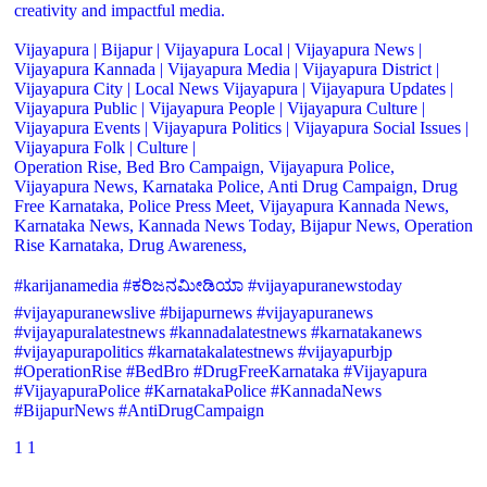
creativity and impactful media.
Vijayapura | Bijapur | Vijayapura Local | Vijayapura News |
Vijayapura Kannada | Vijayapura Media | Vijayapura District |
Vijayapura City | Local News Vijayapura | Vijayapura Updates |
Vijayapura Public | Vijayapura People | Vijayapura Culture |
Vijayapura Events | Vijayapura Politics | Vijayapura Social Issues |
Vijayapura Folk | Culture |
Operation Rise, Bed Bro Campaign, Vijayapura Police,
Vijayapura News, Karnataka Police, Anti Drug Campaign, Drug
Free Karnataka, Police Press Meet, Vijayapura Kannada News,
Karnataka News, Kannada News Today, Bijapur News, Operation
Rise Karnataka, Drug Awareness,
#karijanamedia #ಕರಿಜನಮೀಡಿಯಾ #vijayapuranewstoday
#vijayapuranewslive #bijapurnews #vijayapuranews
#vijayapuralatestnews #kannadalatestnews #karnatakanews
#vijayapurapolitics #karnatakalatestnews #vijayapurbjp
#OperationRise #BedBro #DrugFreeKarnataka #Vijayapura
#VijayapuraPolice #KarnatakaPolice #KannadaNews
#BijapurNews #AntiDrugCampaign
1
1