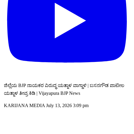
ಜಿಲ್ಲೆಯ BJP ನಾಯಕರ ವಿರುದ್ಧ ಯತ್ನಾಳ ವಾಗ್ದಾಳಿ | ಬಸನಗೌಡ ಪಾಟೀಲ
ಯತ್ನಾಳ ತೀವ್ರ ಕಿಡಿ | Vijayapura BJP News
KARIJANA MEDIA
July 13, 2026 3:09 pm