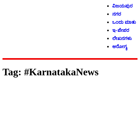
ವಿಜಯಪುರ
ನಗರ
ಒಂದು ಮಾತು
ಇ-ಪೇಪರ
ಲೇಖನಗಳು
ಆರೋಗ್ಯ
Tag:
#KarnatakaNews