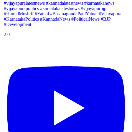
#vijayapuralatestnews #kannadalatestnews #karnatakanews
#vijayapurapolitics #karnatakalatestnews #vijayapurbjp
#HamidMushrif #Yatnal #BasanagoudaPatilYatnal #Vijayapura
#KarnatakaPolitics #KannadaNews #PoliticalNews #BJP
#Development
2
0