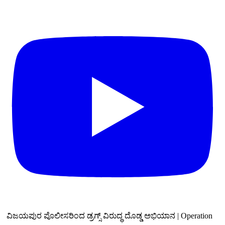
ವಿಜಯಪುರ ಪೊಲೀಸರಿಂದ ಡ್ರಗ್ಸ್ ವಿರುದ್ಧ ದೊಡ್ಡ ಅಭಿಯಾನ | Operation