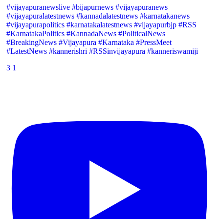
#vijayapuranewslive #bijapurnews #vijayapuranews
#vijayapuralatestnews #kannadalatestnews #karnatakanews
#vijayapurapolitics #karnatakalatestnews #vijayapurbjp #RSS
#KarnatakaPolitics #KannadaNews #PoliticalNews
#BreakingNews #Vijayapura #Karnataka #PressMeet
#LatestNews #kannerishri #RSSinvijayapura #kanneriswamiji
3
1