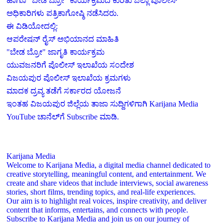
ಹಾಗೂ "ಬೇಡ ಬ್ರೋ" ಕಾರ್ಯಕ್ರಮದ ಕುರಿತು ಜಿಲ್ಲಾ ಪೊಲೀಸ್
ಅಧಿಕಾರಿಗಳು ಪತ್ರಿಕಾಗೋಷ್ಠಿ ನಡೆಸಿದರು.
ಈ ವಿಡಿಯೋದಲ್ಲಿ:
ಆಪರೇಷನ್ ರೈಸ್ ಅಭಿಯಾನದ ಮಾಹಿತಿ
"ಬೇಡ ಬ್ರೋ" ಜಾಗೃತಿ ಕಾರ್ಯಕ್ರಮ
ಯುವಜನರಿಗೆ ಪೊಲೀಸ್ ಇಲಾಖೆಯ ಸಂದೇಶ
ವಿಜಯಪುರ ಪೊಲೀಸ್ ಇಲಾಖೆಯ ಕ್ರಮಗಳು
ಮಾದಕ ದ್ರವ್ಯ ತಡೆಗೆ ಸರ್ಕಾರದ ಯೋಜನೆ
ಇಂತಹ ವಿಜಯಪುರ ಜಿಲ್ಲೆಯ ತಾಜಾ ಸುದ್ದಿಗಳಿಗಾಗಿ Karijana Media
YouTube ಚಾನೆಲ್‌ಗೆ Subscribe ಮಾಡಿ.
Karijana Media
Welcome to Karijana Media, a digital media channel dedicated to
creative storytelling, meaningful content, and entertainment. We
create and share videos that include interviews, social awareness
stories, short films, trending topics, and real-life experiences.
Our aim is to highlight real voices, inspire creativity, and deliver
content that informs, entertains, and connects with people.
Subscribe to Karijana Media and join us on our journey of