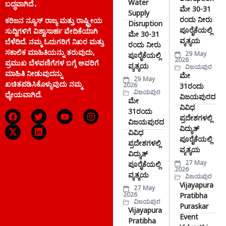
Water
ಬದ್ಧವಾಗಿದೆ.
ಮೇ 30-31
Supply
ರಂದು ನೀರು
ಕರಿಜನ ನ್ಯೂಸ್ ರಾಜ್ಯ ಮತ್ತು ರಾಷ್ಟ್ರೀಯ
Disruption
ಪೂರೈಕೆಯಲ್ಲಿ
ಸುದ್ದಿಗಳಿಗೆ ವಿಶ್ವಾಸಾರ್ಹ ವೇದಿಕೆಯಾಗಿ
ಮೇ 30-31
ವ್ಯತ್ಯಯ
ಬೆಳೆದಿದೆ. ನಮ್ಮ ಓದುಗರಿಗೆ ನಿಖರ ಮತ್ತು
ರಂದು ನೀರು
ಸಕಾಲಿಕ ಮಾಹಿತಿಯನ್ನು ತರುವುದು,
29 May
ಪೂರೈಕೆಯಲ್ಲಿ
2026
ಪ್ರಮುಖ ಬೆಳವಣಿಗೆಗಳ ಬಗ್ಗೆ ಅವರಿಗೆ
ವ್ಯತ್ಯಯ
ವಿಜಯಪುರ
ಮಾಹಿತಿ ನೀಡುವುದನ್ನು
ಮೇ
29 May
ಖಚಿತಪಡಿಸಿಕೊಳ್ಳುವುದು ನಮ್ಮ
2026
31ರಂದು
ವಿಜಯಪುರ
ಧ್ಯೇಯವಾಗಿದೆ.
ವಿಜಯಪುರದ
ಮೇ
ವಿವಿಧ
31ರಂದು
ಪ್ರದೇಶಗಳಲ್ಲಿ
ವಿಜಯಪುರದ
ವಿದ್ಯುತ್
ವಿವಿಧ
ಪೂರೈಕೆಯಲ್ಲಿ
ಪ್ರದೇಶಗಳಲ್ಲಿ
ವ್ಯತ್ಯಯ
ವಿದ್ಯುತ್
27 May
ಪೂರೈಕೆಯಲ್ಲಿ
2026
ವ್ಯತ್ಯಯ
ವಿಜಯಪುರ
Vijayapura
27 May
2026
Pratibha
ವಿಜಯಪುರ
Puraskar
Vijayapura
Event
Pratibha