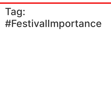
ಒಂದು
Tag:
#FestivalImportance