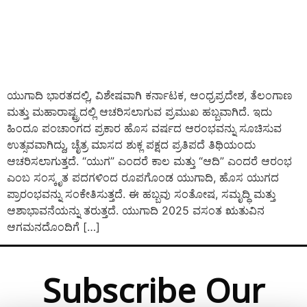
ಯುಗಾದಿ ಭಾರತದಲ್ಲಿ, ವಿಶೇಷವಾಗಿ ಕರ್ನಾಟಕ, ಆಂಧ್ರಪ್ರದೇಶ, ತೆಲಂಗಾಣ
ಮತ್ತು ಮಹಾರಾಷ್ಟ್ರದಲ್ಲಿ ಆಚರಿಸಲಾಗುವ ಪ್ರಮುಖ ಹಬ್ಬವಾಗಿದೆ. ಇದು
ಹಿಂದೂ ಪಂಚಾಂಗದ ಪ್ರಕಾರ ಹೊಸ ವರ್ಷದ ಆರಂಭವನ್ನು ಸೂಚಿಸುವ
ಉತ್ಸವವಾಗಿದ್ದು, ಚೈತ್ರ ಮಾಸದ ಶುಕ್ಲ ಪಕ್ಷದ ಪ್ರತಿಪದೆ ತಿಥಿಯಂದು
ಆಚರಿಸಲಾಗುತ್ತದೆ. “ಯುಗ” ಎಂದರೆ ಕಾಲ ಮತ್ತು “ಆದಿ” ಎಂದರೆ ಆರಂಭ
ಎಂಬ ಸಂಸ್ಕೃತ ಪದಗಳಿಂದ ರೂಪಗೊಂಡ ಯುಗಾದಿ, ಹೊಸ ಯುಗದ
ಪ್ರಾರಂಭವನ್ನು ಸಂಕೇತಿಸುತ್ತದೆ. ಈ ಹಬ್ಬವು ಸಂತೋಷ, ಸಮೃದ್ಧಿ ಮತ್ತು
ಆಶಾಭಾವನೆಯನ್ನು ತರುತ್ತದೆ. ಯುಗಾದಿ 2025 ವಸಂತ ಋತುವಿನ
ಆಗಮನದೊಂದಿಗೆ […]
Subscribe Our