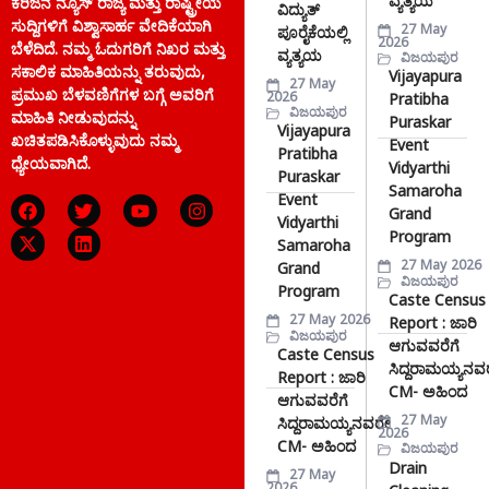
ವ್ಯತ್ಯಯ
ಕರಿಜನ ನ್ಯೂಸ್ ರಾಜ್ಯ ಮತ್ತು ರಾಷ್ಟ್ರೀಯ
ವಿದ್ಯುತ್
ಸುದ್ದಿಗಳಿಗೆ ವಿಶ್ವಾಸಾರ್ಹ ವೇದಿಕೆಯಾಗಿ
27 May
ಪೂರೈಕೆಯಲ್ಲಿ
2026
ಬೆಳೆದಿದೆ. ನಮ್ಮ ಓದುಗರಿಗೆ ನಿಖರ ಮತ್ತು
ವ್ಯತ್ಯಯ
ವಿಜಯಪುರ
ಸಕಾಲಿಕ ಮಾಹಿತಿಯನ್ನು ತರುವುದು,
Vijayapura
27 May
ಪ್ರಮುಖ ಬೆಳವಣಿಗೆಗಳ ಬಗ್ಗೆ ಅವರಿಗೆ
2026
Pratibha
ವಿಜಯಪುರ
ಮಾಹಿತಿ ನೀಡುವುದನ್ನು
Puraskar
Vijayapura
ಖಚಿತಪಡಿಸಿಕೊಳ್ಳುವುದು ನಮ್ಮ
Event
Pratibha
ಧ್ಯೇಯವಾಗಿದೆ.
Vidyarthi
Puraskar
Samaroha
Event
Grand
Vidyarthi
Program
Samaroha
27 May 2026
Grand
ವಿಜಯಪುರ
Program
Caste Census
27 May 2026
Report : ಜಾರಿ
ವಿಜಯಪುರ
ಆಗುವವರೆಗೆ
Caste Census
ಸಿದ್ದರಾಮಯ್ಯನವ
Report : ಜಾರಿ
CM- ಅಹಿಂದ
ಆಗುವವರೆಗೆ
27 May
ಸಿದ್ದರಾಮಯ್ಯನವರೇ
2026
CM- ಅಹಿಂದ
ವಿಜಯಪುರ
Drain
27 May