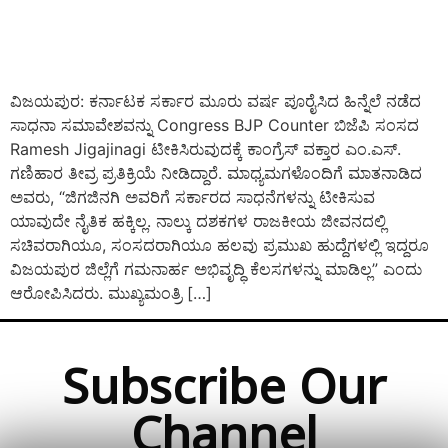
ವಿಜಯಪುರ: ಕರ್ನಾಟಕ ಸರ್ಕಾರ ಮೂರು ವರ್ಷ ಪೂರೈಸಿದ ಹಿನ್ನೆಲೆ ನಡೆದ
ಸಾಧನಾ ಸಮಾವೇಶವನ್ನು Congress BJP Counter ಬಿಜೆಪಿ ಸಂಸದ
Ramesh Jigajinagi ಟೀಕಿಸಿರುವುದಕ್ಕೆ ಕಾಂಗ್ರೆಸ್ ವಕ್ತಾರ ಎಂ.ಎಸ್.
ಗಣಿಹಾರ ತೀವ್ರ ಪ್ರತಿಕ್ರಿಯೆ ನೀಡಿದ್ದಾರೆ. ಮಾಧ್ಯಮಗಳೊಂದಿಗೆ ಮಾತನಾಡಿದ
ಅವರು, “ಜಿಗಜಿನಗಿ ಅವರಿಗೆ ಸರ್ಕಾರದ ಸಾಧನೆಗಳನ್ನು ಟೀಕಿಸುವ
ಯಾವುದೇ ನೈತಿಕ ಹಕ್ಕಿಲ್ಲ. ನಾಲ್ಕು ದಶಕಗಳ ರಾಜಕೀಯ ಜೀವನದಲ್ಲಿ
ಸಚಿವರಾಗಿಯೂ, ಸಂಸದರಾಗಿಯೂ ಹಲವು ಪ್ರಮುಖ ಹುದ್ದೆಗಳಲ್ಲಿ ಇದ್ದರೂ
ವಿಜಯಪುರ ಜಿಲ್ಲೆಗೆ ಗಮನಾರ್ಹ ಅಭಿವೃದ್ಧಿ ಕೆಲಸಗಳನ್ನು ಮಾಡಿಲ್ಲ” ಎಂದು
ಆರೋಪಿಸಿದರು. ಮುಖ್ಯಮಂತ್ರಿ […]
Subscribe Our
Channel