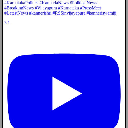
#KarnatakaPolitics #KannadaNews #PoliticalNews
#BreakingNews #Vijayapura #Karnataka #PressMeet
#LatestNews #kannerishri #RSSinvijayapura #kanneriswamiji
3
1