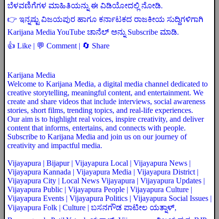
ಬೆಳವಣಿಗೆಗಳ ಮಾಹಿತಿಯನ್ನು ಈ ವಿಡಿಯೋದಲ್ಲಿ ನೋಡಿ.
👉 ಇನ್ನಷ್ಟು ವಿಜಯಪುರ ಹಾಗೂ ಕರ್ನಾಟಕದ ರಾಜಕೀಯ ಸುದ್ದಿಗಳಿಗಾಗಿ
Karijana Media YouTube ಚಾನೆಲ್ ಅನ್ನು Subscribe ಮಾಡಿ.
👍 Like | 💬 Comment | 🔄 Share
Karijana Media
Welcome to Karijana Media, a digital media channel dedicated to
creative storytelling, meaningful content, and entertainment. We
create and share videos that include interviews, social awareness
stories, short films, trending topics, and real-life experiences.
Our aim is to highlight real voices, inspire creativity, and deliver
content that informs, entertains, and connects with people.
Subscribe to Karijana Media and join us on our journey of
creativity and impactful media.
Vijayapura | Bijapur | Vijayapura Local | Vijayapura News |
Vijayapura Kannada | Vijayapura Media | Vijayapura District |
Vijayapura City | Local News Vijayapura | Vijayapura Updates |
Vijayapura Public | Vijayapura People | Vijayapura Culture |
Vijayapura Events | Vijayapura Politics | Vijayapura Social Issues |
Vijayapura Folk | Culture | ಬಸನಗೌಡ ಪಾಟೀಲ ಯತ್ನಾಳ್,