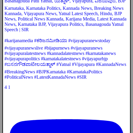
Basanagouda Patil Yatnal, ಯತ್ನಾಳ್, Vijayapura, ವಿಜಯಪುರ, BJP
Karnataka, Karnataka Politics, Kannada News, Breaking News
Kannada, Vijayapura News, Yatnal Latest Speech, Hindu, BJP
News, Political News Kannada, Karijana Media, Latest Kannada
News, Karnataka BJP, Vijayapura Politics, Basanagouda Yatnal
Speech | SIR
#karijanamedia #ಕರಿಜನಮೀಡಿಯಾ #vijayapuranewstoday
#vijayapuranewslive #bijapurnews #vijayapuranews
#vijayapuralatestnews #kannadalatestnews #karnatakanews
#vijayapurapolitics #karnatakalatestnews #vijayapurbjp
#ಬಸನಗೌಡಪಾಟೀಲಯತ್ನಾಳ್ #Yatnal #Vijayapura #KannadaNews
#BreakingNews #BJPKarnataka #KarnatakaPolitics
#PoliticalNews #LatestKannadaNews #SIR
4
1