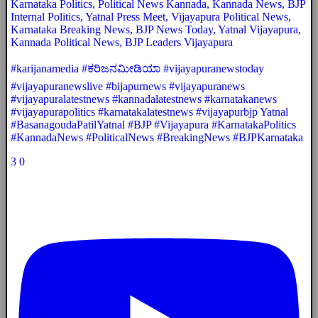
Karnataka Politics, Political News Kannada, Kannada News, BJP
Internal Politics, Yatnal Press Meet, Vijayapura Political News,
Karnataka Breaking News, BJP News Today, Yatnal Vijayapura,
Kannada Political News, BJP Leaders Vijayapura
#karijanamedia #ಕರಿಜನಮೀಡಿಯಾ #vijayapuranewstoday
#vijayapuranewslive #bijapurnews #vijayapuranews
#vijayapuralatestnews #kannadalatestnews #karnatakanews
#vijayapurapolitics #karnatakalatestnews #vijayapurbjp Yatnal
#BasanagoudaPatilYatnal #BJP #Vijayapura #KarnatakaPolitics
#KannadaNews #PoliticalNews #BreakingNews #BJPKarnataka
3
0