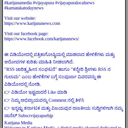
#karijanamedia #vijayapura #vijayapuralocalnews
#karnatakatodaynews
Visit our website:
https://www.karijananews.com
Visit our facebook page:
https://www.facebook.com/karijananews/
ಈ ವಿಡಿಯೋದಲ್ಲಿ ಪತ್ರಿಕಾಗೋಷ್ಠಿಯಲ್ಲಿ ಮಾಡಲಾದ ಹೇಳಿಕೆಗಳು ಮತ್ತು
ಆರೋಪಗಳ ಕುರಿತು ಮಾಹಿತಿ ನೀಡಲಾಗಿದೆ.
"RSS ಚಾರಿತ್ರ್ಯಹೀನ ಸಂಘಟನೆ" ಹಾಗೂ "ಕನ್ನೇರಿ ಶ್ರೀಗಳು RSS ನ
ಗುಲಾಮ" ಎಂಬ ಹೇಳಿಕೆಗಳ ಬಗ್ಗೆ ಸಂಪೂರ್ಣ ವಿವರವನ್ನು ಈ
ವಿಡಿಯೋದಲ್ಲಿ ನೋಡಿ.
👉 ವಿಡಿಯೋ ಇಷ್ಟವಾದರೆ Like ಮಾಡಿ
👉 ನಿಮ್ಮ ಅಭಿಪ್ರಾಯವನ್ನು Comment ನಲ್ಲಿ ತಿಳಿಸಿ
👉 ಇನ್ನಷ್ಟು ಕರ್ನಾಟಕ ಮತ್ತು ವಿಜಯಪುರ ರಾಜಕೀಯ ಸುದ್ದಿಗಳಿಗಾಗಿ ನಮ್ಮ
ಚಾನೆಲ್ Subscrvijayapurbjp
Karijana Media
Welcome to Karijana Media, a digital media channel dedicated to