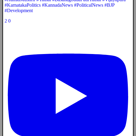
#KarnatakaPolitics #KannadaNews #PoliticalNews #BJP
#Development
2
0