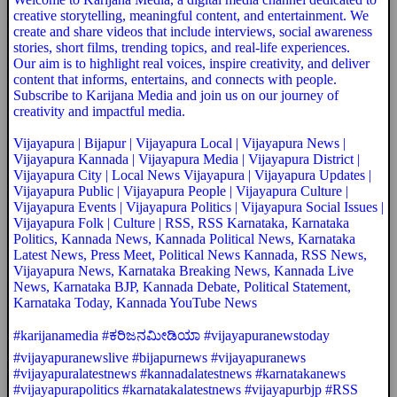
creative storytelling, meaningful content, and entertainment. We
create and share videos that include interviews, social awareness
stories, short films, trending topics, and real-life experiences.
Our aim is to highlight real voices, inspire creativity, and deliver
content that informs, entertains, and connects with people.
Subscribe to Karijana Media and join us on our journey of
creativity and impactful media.
Vijayapura | Bijapur | Vijayapura Local | Vijayapura News |
Vijayapura Kannada | Vijayapura Media | Vijayapura District |
Vijayapura City | Local News Vijayapura | Vijayapura Updates |
Vijayapura Public | Vijayapura People | Vijayapura Culture |
Vijayapura Events | Vijayapura Politics | Vijayapura Social Issues |
Vijayapura Folk | Culture | RSS, RSS Karnataka, Karnataka
Politics, Kannada News, Kannada Political News, Karnataka
Latest News, Press Meet, Political News Kannada, RSS News,
Vijayapura News, Karnataka Breaking News, Kannada Live
News, Karnataka BJP, Kannada Debate, Political Statement,
Karnataka Today, Kannada YouTube News
#karijanamedia #ಕರಿಜನಮೀಡಿಯಾ #vijayapuranewstoday
#vijayapuranewslive #bijapurnews #vijayapuranews
#vijayapuralatestnews #kannadalatestnews #karnatakanews
#vijayapurapolitics #karnatakalatestnews #vijayapurbjp #RSS