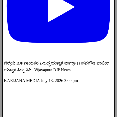
ಜಿಲ್ಲೆಯ BJP ನಾಯಕರ ವಿರುದ್ಧ ಯತ್ನಾಳ ವಾಗ್ದಾಳಿ | ಬಸನಗೌಡ ಪಾಟೀಲ
ಯತ್ನಾಳ ತೀವ್ರ ಕಿಡಿ | Vijayapura BJP News
KARIJANA MEDIA
July 13, 2026 3:09 pm