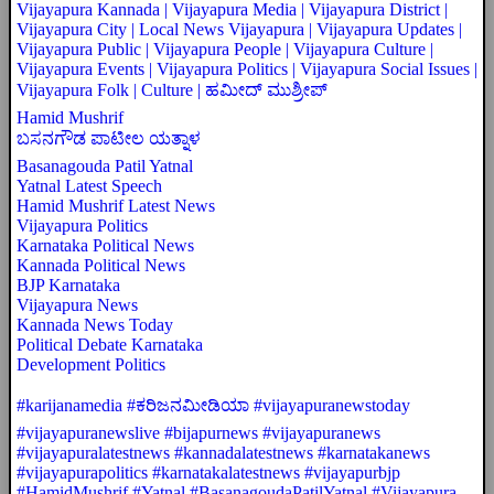
Vijayapura Kannada | Vijayapura Media | Vijayapura District |
Vijayapura City | Local News Vijayapura | Vijayapura Updates |
Vijayapura Public | Vijayapura People | Vijayapura Culture |
Vijayapura Events | Vijayapura Politics | Vijayapura Social Issues |
Vijayapura Folk | Culture | ಹಮೀದ್ ಮುಶ್ರೀಪ್
Hamid Mushrif
ಬಸನಗೌಡ ಪಾಟೀಲ ಯತ್ನಾಳ
Basanagouda Patil Yatnal
Yatnal Latest Speech
Hamid Mushrif Latest News
Vijayapura Politics
Karnataka Political News
Kannada Political News
BJP Karnataka
Vijayapura News
Kannada News Today
Political Debate Karnataka
Development Politics
#karijanamedia #ಕರಿಜನಮೀಡಿಯಾ #vijayapuranewstoday
#vijayapuranewslive #bijapurnews #vijayapuranews
#vijayapuralatestnews #kannadalatestnews #karnatakanews
#vijayapurapolitics #karnatakalatestnews #vijayapurbjp
#HamidMushrif #Yatnal #BasanagoudaPatilYatnal #Vijayapura