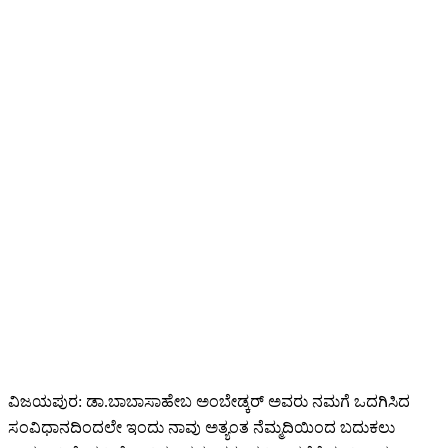
ವಿಜಯಪುರ: ಡಾ.ಬಾಬಾಸಾಹೇಬ ಅಂಬೇಡ್ಕರ್ ಅವರು ನಮಗೆ ಒದಗಿಸಿದ
ಸಂವಿಧಾನದಿಂದಲೇ ಇಂದು ನಾವು ಅತ್ಯಂತ ನೆಮ್ಮದಿಯಿಂದ ಬದುಕಲು