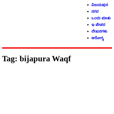
ವಿಜಯಪುರ
ನಗರ
ಒಂದು ಮಾತು
ಇ-ಪೇಪರ
ಲೇಖನಗಳು
ಆರೋಗ್ಯ
Tag:
bijapura Waqf