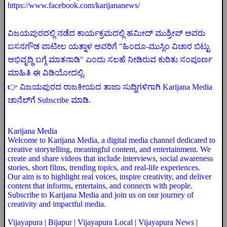
https://www.facebook.com/karijananews/
ವಿಜಯಪುರದಲ್ಲಿ ನಡೆದ ಕಾರ್ಯಕ್ರಮದಲ್ಲಿ ಹಮೀದ್ ಮುಶ್ರೀಪ್ ಅವರು
ಬಸನಗೌಡ ಪಾಟೀಲ ಯತ್ನಾಳ ಅವರಿಗೆ "ಹಿಂದೂ-ಮುಸ್ಲಿಂ ವಿಚಾರ ಬಿಟ್ಟು
ಅಭಿವೃದ್ಧಿ ಬಗ್ಗೆ ಮಾತನಾಡಿ" ಎಂದು ಸಲಹೆ ನೀಡಿರುವ ಕುರಿತು ಸಂಪೂರ್ಣ
ಮಾಹಿತಿ ಈ ವಿಡಿಯೋದಲ್ಲಿ.
👉 ವಿಜಯಪುರದ ರಾಜಕೀಯದ ತಾಜಾ ಸುದ್ದಿಗಳಿಗಾಗಿ Karijana Media
ಚಾನೆಲ್‌ಗೆ Subscribe ಮಾಡಿ.
Karijana Media
Welcome to Karijana Media, a digital media channel dedicated to
creative storytelling, meaningful content, and entertainment. We
create and share videos that include interviews, social awareness
stories, short films, trending topics, and real-life experiences.
Our aim is to highlight real voices, inspire creativity, and deliver
content that informs, entertains, and connects with people.
Subscribe to Karijana Media and join us on our journey of
creativity and impactful media.
Vijayapura | Bijapur | Vijayapura Local | Vijayapura News |