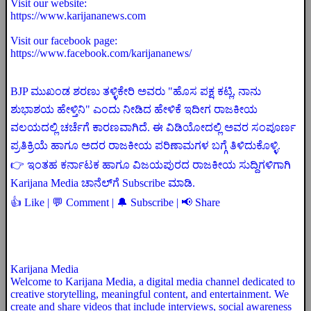
Visit our website:
https://www.karijananews.com
Visit our facebook page:
https://www.facebook.com/karijananews/
BJP ಮುಖಂಡ ಶರಣು ತಳ್ಳಿಕೇರಿ ಅವರು "ಹೊಸ ಪಕ್ಷ ಕಟ್ಲಿ, ನಾನು
ಶುಭಾಶಯ ಹೇಳ್ತಿನಿ" ಎಂದು ನೀಡಿದ ಹೇಳಿಕೆ ಇದೀಗ ರಾಜಕೀಯ
ವಲಯದಲ್ಲಿ ಚರ್ಚೆಗೆ ಕಾರಣವಾಗಿದೆ. ಈ ವಿಡಿಯೋದಲ್ಲಿ ಅವರ ಸಂಪೂರ್ಣ
ಪ್ರತಿಕ್ರಿಯೆ ಹಾಗೂ ಅದರ ರಾಜಕೀಯ ಪರಿಣಾಮಗಳ ಬಗ್ಗೆ ತಿಳಿದುಕೊಳ್ಳಿ.
👉 ಇಂತಹ ಕರ್ನಾಟಕ ಹಾಗೂ ವಿಜಯಪುರದ ರಾಜಕೀಯ ಸುದ್ದಿಗಳಿಗಾಗಿ
Karijana Media ಚಾನೆಲ್‌ಗೆ Subscribe ಮಾಡಿ.
👍 Like | 💬 Comment | 🔔 Subscribe | 📢 Share
Karijana Media
Welcome to Karijana Media, a digital media channel dedicated to
creative storytelling, meaningful content, and entertainment. We
create and share videos that include interviews, social awareness