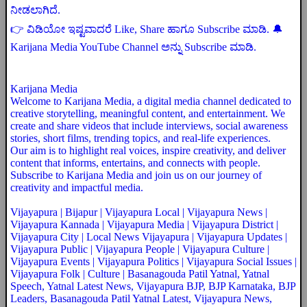
ನೀಡಲಾಗಿದೆ.
👉 ವಿಡಿಯೋ ಇಷ್ಟವಾದರೆ Like, Share ಹಾಗೂ Subscribe ಮಾಡಿ. 🔔
Karijana Media YouTube Channel ಅನ್ನು Subscribe ಮಾಡಿ.
Karijana Media
Welcome to Karijana Media, a digital media channel dedicated to
creative storytelling, meaningful content, and entertainment. We
create and share videos that include interviews, social awareness
stories, short films, trending topics, and real-life experiences.
Our aim is to highlight real voices, inspire creativity, and deliver
content that informs, entertains, and connects with people.
Subscribe to Karijana Media and join us on our journey of
creativity and impactful media.
Vijayapura | Bijapur | Vijayapura Local | Vijayapura News |
Vijayapura Kannada | Vijayapura Media | Vijayapura District |
Vijayapura City | Local News Vijayapura | Vijayapura Updates |
Vijayapura Public | Vijayapura People | Vijayapura Culture |
Vijayapura Events | Vijayapura Politics | Vijayapura Social Issues |
Vijayapura Folk | Culture | Basanagouda Patil Yatnal, Yatnal
Speech, Yatnal Latest News, Vijayapura BJP, BJP Karnataka, BJP
Leaders, Basanagouda Patil Yatnal Latest, Vijayapura News,