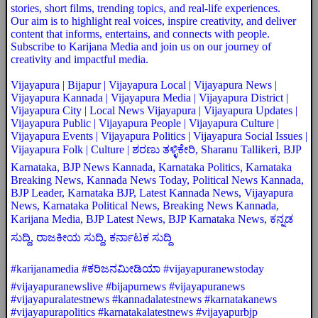
stories, short films, trending topics, and real-life experiences.
Our aim is to highlight real voices, inspire creativity, and deliver
content that informs, entertains, and connects with people.
Subscribe to Karijana Media and join us on our journey of
creativity and impactful media.
Vijayapura | Bijapur | Vijayapura Local | Vijayapura News |
Vijayapura Kannada | Vijayapura Media | Vijayapura District |
Vijayapura City | Local News Vijayapura | Vijayapura Updates |
Vijayapura Public | Vijayapura People | Vijayapura Culture |
Vijayapura Events | Vijayapura Politics | Vijayapura Social Issues |
Vijayapura Folk | Culture | ಶರಣು ತಳ್ಳಿಕೇರಿ, Sharanu Tallikeri, BJP
Karnataka, BJP News Kannada, Karnataka Politics, Karnataka
Breaking News, Kannada News Today, Political News Kannada,
BJP Leader, Karnataka BJP, Latest Kannada News, Vijayapura
News, Karnataka Political News, Breaking News Kannada,
Karijana Media, BJP Latest News, BJP Karnataka News, ಕನ್ನಡ
ಸುದ್ದಿ, ರಾಜಕೀಯ ಸುದ್ದಿ, ಕರ್ನಾಟಕ ಸುದ್ದಿ
#karijanamedia #ಕರಿಜನಮೀಡಿಯಾ #vijayapuranewstoday
#vijayapuranewslive #bijapurnews #vijayapuranews
#vijayapuralatestnews #kannadalatestnews #karnatakanews
#vijayapurapolitics #karnatakalatestnews #vijayapurbjp