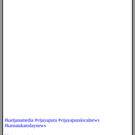
#karijanamedia #vijayapura #vijayapuralocalnews
#karnatakatodaynews