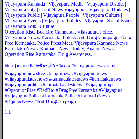
Vijayapura Kannada | Vijayapura Media | Vijayapura District |
Vijayapura City | Local News Vijayapura | Vijayapura Updates |
Vijayapura Public | Vijayapura People | Vijayapura Culture |
Vijayapura Events | Vijayapura Politics | Vijayapura Social Issues |
Vijayapura Folk | Culture |
Operation Rise, Bed Bro Campaign, Vijayapura Police,
Vijayapura News, Karnataka Police, Anti Drug Campaign, Drug
Free Karnataka, Police Press Meet, Vijayapura Kannada News,
Karnataka News, Kannada News Today, Bijapur News,
Operation Rise Karnataka, Drug Awareness,
#karijanamedia #ಕರಿಜನಮೀಡಿಯಾ #vijayapuranewstoday
#vijayapuranewslive #bijapurnews #vijayapuranews
#vijayapuralatestnews #kannadalatestnews #karnatakanews
#vijayapurapolitics #karnatakalatestnews #vijayapurbjp
#OperationRise #BedBro #DrugFreeKarnataka #Vijayapura
#VijayapuraPolice #KarnatakaPolice #KannadaNews
#BijapurNews #AntiDrugCampaign
1
1