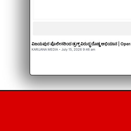
ವಿಜಯಪುರ ಪೊಲೀಸರಿಂದ ಡ್ರಗ್ಸ್ ವಿರುದ್ಧ ದೊಡ್ಡ ಅಭಿಯಾನ | O
KARIJANA MEDIA
July 15, 2026 9:46 am
ವಿಜಯಪುರ ಪೊಲೀಸರಿಂದ ಡ್ರಗ್ಸ್ ವಿರುದ್ಧ ದೊಡ್ಡ ಅಭಿಯಾ
ಹಿಂದೂ ಮುಸ್ಲಿಂ ಬಿಟ್ಟು ಅಭಿವೃದ್ಧಿ ಬಗ್ಗೆ ಮಾತಾಡ್ರಿ | ಯತ್ನಾ
Operation Rise | Bed Bro Campaign | Kann
ಹಮೀದ್ ಮುಶ್ರೀಪ್ ಸಲಹೆ | Vijayapura Politics
News
KARIJANA MEDIA
July 13, 2026 2:27 pm
KARIJANA MEDIA
July 15, 2026 9:46 am