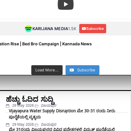
KARIJANA MEDIA
1.5K
Subscribe
peration Rise | Bed Bro Campaign | Kannada News
Load More...
Subscribe
ನ |
RSS ಚಾರಿತ್ರ್ಯಹೀನ ಸಂಘಟನೆ? | ಕನ್ನೇರಿ ಶ್ರೀಗಳು RSS ನ
ಜಿಲ
ಳಗೆ
"ವಿಜಯಪುರ ಹಿಂದೂಗಳ ಕೈಯಲ್ಲೇ ಇರುವುದು" – ಬಸನಗೌಡ
ಹೊಸ 
ಹೆಚ್ಚು ಓದಿದ ಸುದ್ದಿ
ada
ಗುಲಾಮ | Vijayapura| Kannerishri
ಪ
ಪಾಟೀಲ ಯತ್ನಾಳ್ | Latest Speech | Kannada News |
KARIJANA MEDIA
July 15, 2026 9:04 am
29 May 2026
ವಿಜಯಪುರ
SIR
Vijayapura Water Supply Disruption ಮೇ 30-31 ರಂದು ನೀರು
KARIJANA MEDIA
July 12, 2026 10:53 am
ಪೂರೈಕೆಯಲ್ಲಿ ವ್ಯತ್ಯಯ
29 May 2026
ವಿಜಯಪುರ
ಮೇ 31ರಂದು ವಿಜಯಪುರದ ವಿವಿಧ ಪ್ರದೇಶಗಳಲ್ಲಿ ವಿದ್ಯುತ್ ಪೂರೈಕೆಯಲ್ಲಿ