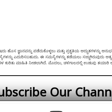
 ಇದು ಹೊಸ ಜ್ಞಾನವನ್ನು ಪಡೆದುಕೊಳ್ಳಲು ಮತ್ತು ಪ್ರಕೃತಿಯ ಅದ್ಭುತಗಳನ್ನು ಅನುಭವ
್ನು ಎದುರಿಸಬಹುದು. ಈ ಸಮಸ್ಯೆಗಳನ್ನು ತಡೆಯಲು ಸಜ್ಜಾಗಿರುವುದು ಅತ್ಯಗತ್ಯವ
ಹೆಗಳ ಕುರಿತು ಮಾಹಿತಿ ನೀಡಲಾಗಿದೆ. ಮೊದಲು, ಚಳಿಗಾಲದಲ್ಲಿ ಉಡುಪು ತಯಾರಿ
ubscribe Our Chann