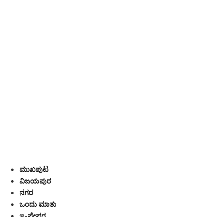
ಮುಖಪುಟ
ವಿಜಯಪುರ
ನಗರ
ಒಂದು ಮಾತು
ಇ-ಪೇಪರ