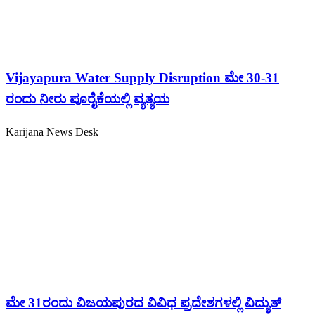
Vijayapura Water Supply Disruption ಮೇ 30-31
ರಂದು ನೀರು ಪೂರೈಕೆಯಲ್ಲಿ ವ್ಯತ್ಯಯ
Karijana News Desk
ಮೇ 31ರಂದು ವಿಜಯಪುರದ ವಿವಿಧ ಪ್ರದೇಶಗಳಲ್ಲಿ ವಿದ್ಯುತ್