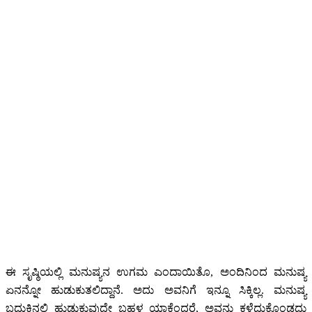
ಈ ಸೃಷ್ಠಿಯಲ್ಲಿ ಮನುಷ್ಯನ ಉಗಮ ಎಂದಾಯಿತೊ, ಅಂದಿನಿಂದ ಮನುಷ್ಯ
ಏನನ್ನೋ ಹುಡುಕುತಲಿದ್ದಾನೆ. ಅದು ಅವನಿಗೆ ಇನ್ನೂ ಸಿಕ್ಕಿಲ್ಲ. ಮನುಷ್ಯ
ಬದುಕಿನಲ್ಲಿ ಹುಡುಕುವುದೇ ಬಹಳ ಯಾಕೆಂದರೆ, ಅವನು ಕಳೆದುಕೊಂಡದ್ದು