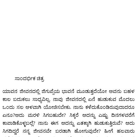
ಸಾಂದರ್ಭಿಕ ಚಿತ್ರ
ಯಾವನ ಜೀವನದಲ್ಲಿ ಜಿಗುಪ್ಸೆಯ ಭಾವನೆ ಮೂಡುತ್ತದೆಯೋ ಅವನು ಬಹಳ
ಕಾಲ ಬದುಕಲು ಸಾಧ್ಯವಿಲ್ಲ. ನಾವು ಜೀವನದಲ್ಲಿ ಏನೆ ಹುಡುಕುವ ಮೊದಲು
ಒಂದು ಸಲ ಆಳವಾಗಿ ಯೋಚಿಸಬೇಕು. ನಾನು ಕಳೆದುಕೊಂಡಿರುವುದಾದರೂ
ಏನೂ?ಅದು ಮರಳಿ ಸಿಗಬಹುದೇ? ಸಿಕ್ಕರೆ ಅದನ್ನು ಎಷ್ಟು ದಿನಗಳವರೆಗೆ
ಕಾಪಾಡಿಕೊಳ್ಳಬಲ್ಲೆ? ನಾನು ಈಗ ಅದನ್ನು ಏತಕ್ಕಾಗಿ ಹುಡುಕುತ್ತಿರುವೆ? ಅದು
ಸಿಗದಿದ್ದರೆ ನನ್ನ ಜೀವನವೇ ಬರಡಾಗಿ ಹೋಗುವುದೇ? ಹೀಗೆ ಹಲವಾರು