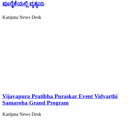
ಪೂರೈಕೆಯಲ್ಲಿ ವ್ಯತ್ಯಯ
Karijana News Desk
Vijayapura Pratibha Puraskar Event Vidyarthi
Samaroha Grand Program
Karijana News Desk