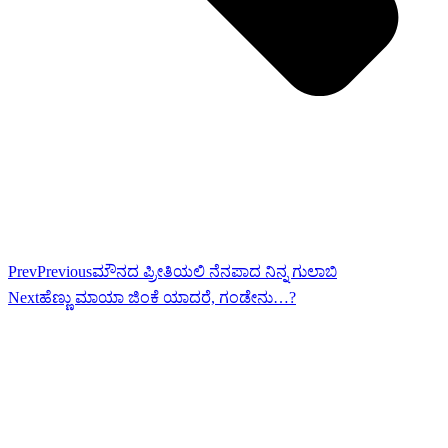
Prev
Previous
ಮೌನದ ಪ್ರೀತಿಯಲಿ ನೆನಪಾದ ನಿನ್ನ ಗುಲಾಬಿ
Next
ಹೆಣ್ಣು ಮಾಯಾ ಜಿಂಕೆ ಯಾದರೆ, ಗಂಡೇನು…?