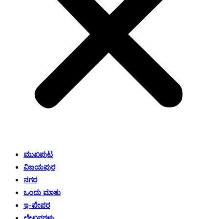
ಮುಖಪುಟ
ವಿಜಯಪುರ
ನಗರ
ಒಂದು ಮಾತು
ಇ-ಪೇಪರ
ಲೇಖನಗಳು