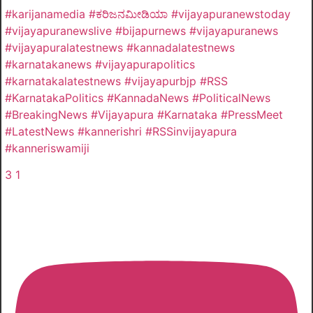
#karijanamedia #ಕರಿಜನಮೀಡಿಯಾ #vijayapuranewstoday
#vijayapuranewslive #bijapurnews #vijayapuranews
#vijayapuralatestnews #kannadalatestnews
#karnatakanews #vijayapurapolitics
#karnatakalatestnews #vijayapurbjp #RSS
#KarnatakaPolitics #KannadaNews #PoliticalNews
#BreakingNews #Vijayapura #Karnataka #PressMeet
#LatestNews #kannerishri #RSSinvijayapura
#kanneriswamiji
3
1