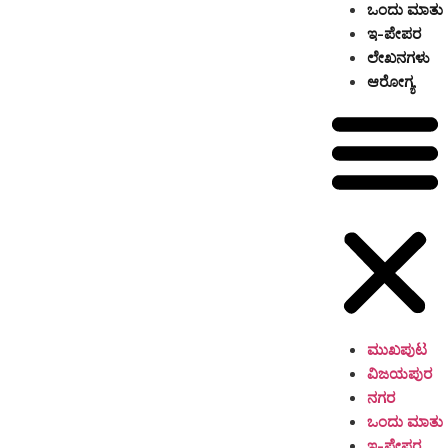
ಒಂದು ಮಾತು
ಇ-ಪೇಪರ
ಲೇಖನಗಳು
ಆರೋಗ್ಯ
ಮುಖಪುಟ
ವಿಜಯಪುರ
ನಗರ
ಒಂದು ಮಾತು
ಇ-ಪೇಪರ