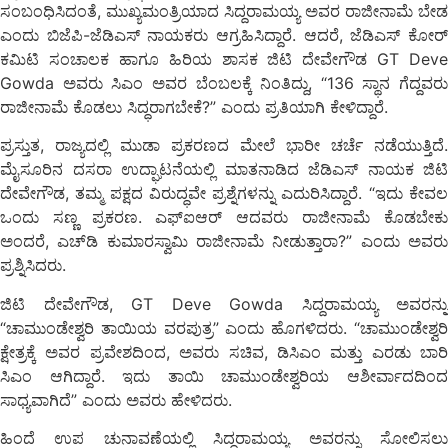
ಸಂಬಂಧಿಸಿದಂತೆ, ಮುಖ್ಯಮಂತ್ರಿಯಾದ ಸಿದ್ದರಾಮಯ್ಯ ಅವರ ರಾಜೀನಾಮೆ ಬೇಡ
ಎಂದು ಬಿಜೆಪಿ-ಜೆಡಿಎಸ್ ನಾಯಕರು ಆಗ್ರಹಿಸಿದ್ದಾರೆ. ಆದರೆ, ಜೆಡಿಎಸ್ ಕೋರ್
ಕಮಿಟಿ ಸಂಚಾಲಕ ಹಾಗೂ ಹಿರಿಯ ಶಾಸಕ ಜಿಟಿ ದೇವೇಗೌಡ GT Deve
Gowda ಅವರು ಸಿಎಂ ಅವರ ಬೆಂಬಲಕ್ಕೆ ನಿಂತಿದ್ದು, “136 ಸ್ಥಾನ ಗೆದ್ದವರು
ರಾಜೀನಾಮೆ ಕೊಡಲು ಸಿದ್ಧರಾಗಬೇಕೆ?” ಎಂದು ಪ್ರತಿಯಾಗಿ ಕೇಳಿದ್ದಾರೆ.
ಪ್ರಸ್ತುತ, ರಾಜ್ಯದಲ್ಲಿ ಮುಡಾ ಪ್ರಕರಣದ ಮೇಲೆ ಭಾರೀ ಚರ್ಚೆ ನಡೆಯುತ್ತಿದೆ.
ಮೈಸೂರಿನ ದಸರಾ ಉದ್ಘಾಟನೆಯಲ್ಲಿ ಮಾತನಾಡಿದ ಜೆಡಿಎಸ್ ನಾಯಕ ಜಿಟಿ
ದೇವೇಗೌಡ, ತಮ್ಮ ಪಕ್ಷದ ವಿರುದ್ಧವೇ ಪ್ರಶ್ನೆಗಳನ್ನು ಎದುರಿಸಿದ್ದಾರೆ. “ಇದು ಕೇವಲ
ಒಂದು ಸಣ್ಣ ಪ್ರಕರಣ. ಎಫ್‌ಐಆರ್ ಆದವರು ರಾಜೀನಾಮೆ ಕೊಡಬೇಕು
ಅಂದರೆ, ಎಚ್‌ಡಿ ಕುಮಾರಸ್ವಾಮಿ ರಾಜೀನಾಮೆ ನೀಡುತ್ತಾರಾ?” ಎಂದು ಅವರು
ಪ್ರಶ್ನಿಸಿದರು.
ಜಿಟಿ ದೇವೇಗೌಡ, GT Deve Gowda ಸಿದ್ದರಾಮಯ್ಯ ಅವರನ್ನು
“ಚಾಮುಂಡೇಶ್ವರಿ ತಾಯಿಯ ವರಪುತ್ರ” ಎಂದು ಹೊಗಳಿದರು. “ಚಾಮುಂಡೇಶ್ವರಿ
ಕ್ಷೇತ್ರಕ್ಕೆ ಅವರ ಪ್ರವೇಶದಿಂದ, ಅವರು ಸಚಿವ, ಡಿಸಿಎಂ ಮತ್ತು ಎರಡು ಬಾರಿ
ಸಿಎಂ ಆಗಿದ್ದಾರೆ. ಇದು ತಾಯಿ ಚಾಮುಂಡೇಶ್ವರಿಯ ಆಶೀರ್ವಾದದಿಂದ
ಸಾಧ್ಯವಾಗಿದೆ” ಎಂದು ಅವರು ಹೇಳಿದರು.
ಹಿಂದೆ ಉಪ ಚುನಾವಣೆಯಲ್ಲಿ ಸಿದ್ದರಾಮಯ್ಯ ಅವರನ್ನು ಸೋಲಿಸಲು