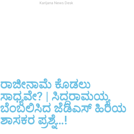
Karijana News Desk
ರಾಜೀನಾಮೆ ಕೊಡಲು
ಸಾಧ್ಯವೇ? | ಸಿದ್ದರಾಮಯ್ಯ
ಬೆಂಬಲಿಸಿದ ಜೆಡಿಎಸ್ ಹಿರಿಯ
ಶಾಸಕರ ಪ್ರಶ್ನೆ…!