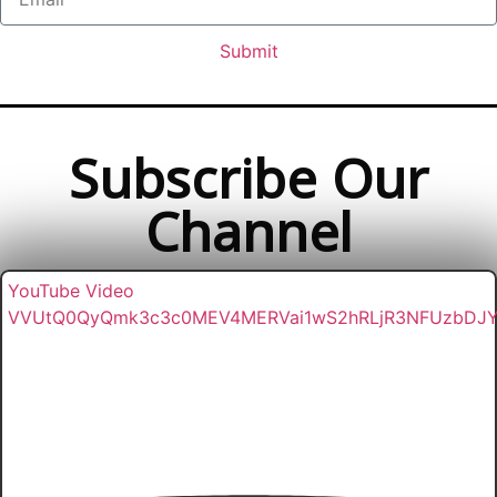
Submit
Subscribe Our
Channel
YouTube Video
VVUtQ0QyQmk3c3c0MEV4MERVai1wS2hRLjR3NFUzbDJ