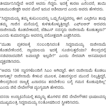
ತೀರ್ಮಾನಿಸಿದ್ದೇವೆ ಆದರೆ ಅವರು ಗೆದ್ದರು. ಇದಕ್ಕೆ ಕಾರಣ ಏನೆಂದರೆ, ತಾಯಿ
ಚಾಮುಂಡೇಶ್ವರಿ ಅವರ ಮೇಲೆ ಇರುವ ಆಶೀರ್ವಾದ ಎಂದು ಅವರು ಹೇಳಿದರು.
“ಸಿದ್ದರಾಮಯ್ಯ ತಮ್ಮ ಕುಟುಂಬವನ್ನು ಒಪ್ಪುಗೊಟ್ಟವರಲ್ಲ. ಈಗ ಎಲ್ಲರಿಗೂ ತಾವು
ತಮ್ಮ ಗಾಜಿನ ಮನೆಯಲ್ಲಿ ಕುಳಿತುಕೊಳ್ಳುತ್ತಿದ್ದಾರೆ. ಎಫ್‌ಐಆರ್ ಆದವರು
ರಾಜೀನಾಮೆ ಕೊಡಬೇಕಾದರೆ, ಜೆಡಿಎಸ್ ಸದಸ್ಯರು ರಾಜೀನಾಮೆ ಕೊಡುತ್ತಾರಾ?”
ಎಂದು ಕುಮಾರಸ್ವಾಮಿ ಅವರನ್ನು ಪರೋಕ್ಷವಾಗಿ ಎಚ್ಚರಿಸಿದರು.
“ಮುಡಾ ಪ್ರಕರಣಕ್ಕೆ ಸಂಬಂಧಿಸಿದಂತೆ ಸಿದ್ದರಾಮಯ್ಯ ರಾಜೀನಾಮೆ
ಕೊಡಬೇಕೆಂದರೆ, ನ್ಯಾಯಾಲಯ ಇದಕ್ಕೆ ಸೂಚಿಸುತ್ತದೆಯಾ? ಕೇಂದ್ರದಲ್ಲಿ
ಸಚಿವರಾದವರಿಗೆ ಜವಾಬ್ದಾರಿ ಇಲ್ಲವೇ?” ಎಂದು ನೇರವಾಗಿ ಅಸಮಾಧಾನ
ವ್ಯಕ್ತಪಡಿಸಿದರು.
“ಅವರು 136 ಸ್ಥಾನಗಳೊಂದಿಗೆ ಸಿಎಂ ಆಗಿದ್ದಾರೆ. ಈಗ ರಾಜೀನಾಮೆ ಕೊಡಲು
ಆಗುತ್ತಾ? ರಾಜೀನಾಮೆ ಕೇಳುವ ಮೂಲಕ, ವಿಹಾರಸ್ಥಲದ ಮುಂದೆ ನಿಲ್ಲುತ್ತಿದ್ದರೆ,
ಕೇಂದ್ರದಿಂದ ರಾಜ್ಯಕ್ಕೆ ಏನಾದರೂ ತರಬೇಕೆಂಬ ಬಗ್ಗೆ ಗಮನ ಕೊಡುವುದಿಲ್ಲ”
ಎಂದು ಜಿಟಿ ದೇವೇಗೌಡ ವ್ಯಂಗ್ಯವಾಗಿ ಹೇಳಿದರು.
ದಸರಾ ಉದ್ಘಾಟನೆಯಲ್ಲಿ ತಮ್ಮನ್ನು ಹೊಗಳಿದ ಜಿಟಿ ದೇವೇಗೌಡರ ಭಾಷಣವನ್ನು
ಮುಖ್ಯಮಂತ್ರಿ ಸಿದ್ದರಾಮಯ್ಯ ಸಂತೋಷದಿಂದ ಸ್ವೀಕರಿಸಿದರು.