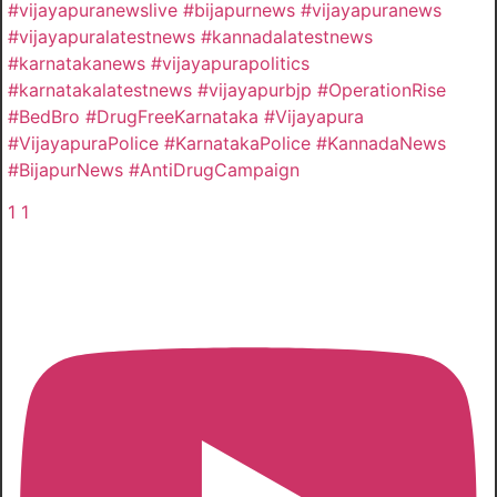
#vijayapuranewslive #bijapurnews #vijayapuranews
#vijayapuralatestnews #kannadalatestnews
#karnatakanews #vijayapurapolitics
#karnatakalatestnews #vijayapurbjp #OperationRise
#BedBro #DrugFreeKarnataka #Vijayapura
#VijayapuraPolice #KarnatakaPolice #KannadaNews
#BijapurNews #AntiDrugCampaign
1
1