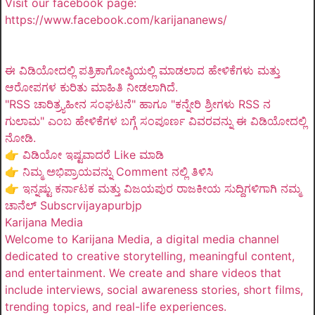
Visit our facebook page:
https://www.facebook.com/karijananews/
ಈ ವಿಡಿಯೋದಲ್ಲಿ ಪತ್ರಿಕಾಗೋಷ್ಠಿಯಲ್ಲಿ ಮಾಡಲಾದ ಹೇಳಿಕೆಗಳು ಮತ್ತು
ಆರೋಪಗಳ ಕುರಿತು ಮಾಹಿತಿ ನೀಡಲಾಗಿದೆ.
"RSS ಚಾರಿತ್ರ್ಯಹೀನ ಸಂಘಟನೆ" ಹಾಗೂ "ಕನ್ನೇರಿ ಶ್ರೀಗಳು RSS ನ
ಗುಲಾಮ" ಎಂಬ ಹೇಳಿಕೆಗಳ ಬಗ್ಗೆ ಸಂಪೂರ್ಣ ವಿವರವನ್ನು ಈ ವಿಡಿಯೋದಲ್ಲಿ
ನೋಡಿ.
👉 ವಿಡಿಯೋ ಇಷ್ಟವಾದರೆ Like ಮಾಡಿ
👉 ನಿಮ್ಮ ಅಭಿಪ್ರಾಯವನ್ನು Comment ನಲ್ಲಿ ತಿಳಿಸಿ
👉 ಇನ್ನಷ್ಟು ಕರ್ನಾಟಕ ಮತ್ತು ವಿಜಯಪುರ ರಾಜಕೀಯ ಸುದ್ದಿಗಳಿಗಾಗಿ ನಮ್ಮ
ಚಾನೆಲ್ Subscrvijayapurbjp
Karijana Media
Welcome to Karijana Media, a digital media channel
dedicated to creative storytelling, meaningful content,
and entertainment. We create and share videos that
include interviews, social awareness stories, short films,
trending topics, and real-life experiences.