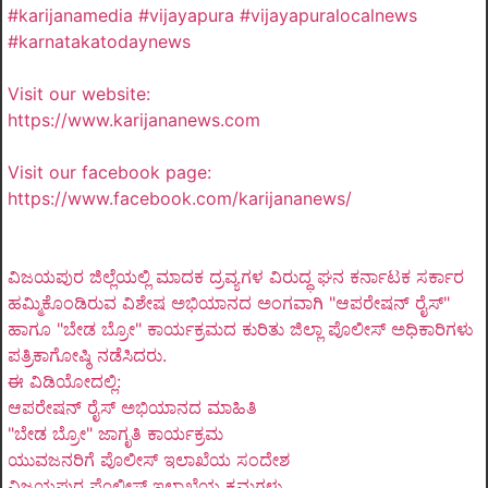
#karijanamedia #vijayapura #vijayapuralocalnews
#karnatakatodaynews
Visit our website:
https://www.karijananews.com
Visit our facebook page:
https://www.facebook.com/karijananews/
ವಿಜಯಪುರ ಜಿಲ್ಲೆಯಲ್ಲಿ ಮಾದಕ ದ್ರವ್ಯಗಳ ವಿರುದ್ಧ ಘನ ಕರ್ನಾಟಕ ಸರ್ಕಾರ
ಹಮ್ಮಿಕೊಂಡಿರುವ ವಿಶೇಷ ಅಭಿಯಾನದ ಅಂಗವಾಗಿ "ಆಪರೇಷನ್ ರೈಸ್"
ಹಾಗೂ "ಬೇಡ ಬ್ರೋ" ಕಾರ್ಯಕ್ರಮದ ಕುರಿತು ಜಿಲ್ಲಾ ಪೊಲೀಸ್ ಅಧಿಕಾರಿಗಳು
ಪತ್ರಿಕಾಗೋಷ್ಠಿ ನಡೆಸಿದರು.
ಈ ವಿಡಿಯೋದಲ್ಲಿ:
ಆಪರೇಷನ್ ರೈಸ್ ಅಭಿಯಾನದ ಮಾಹಿತಿ
"ಬೇಡ ಬ್ರೋ" ಜಾಗೃತಿ ಕಾರ್ಯಕ್ರಮ
ಯುವಜನರಿಗೆ ಪೊಲೀಸ್ ಇಲಾಖೆಯ ಸಂದೇಶ
ವಿಜಯಪುರ ಪೊಲೀಸ್ ಇಲಾಖೆಯ ಕ್ರಮಗಳು