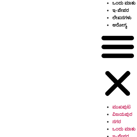
ಒಂದು ಮಾತು
ಇ-ಪೇಪರ
ಲೇಖನಗಳು
ಆರೋಗ್ಯ
ಮುಖಪುಟ
ವಿಜಯಪುರ
ನಗರ
ಒಂದು ಮಾತು
ಇ-ಪೇಪರ