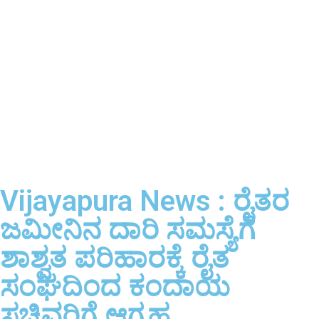
Vijayapura News : ರೈತರ
ಜಮೀನಿನ ದಾರಿ ಸಮಸ್ಯೆಗೆ
ಶಾಶ್ವತ ಪರಿಹಾರಕ್ಕೆ ರೈತ
ಸಂಘದಿಂದ ಕಂದಾಯ
ಸಚಿವರಿಗೆ ಆಗ್ರಹ