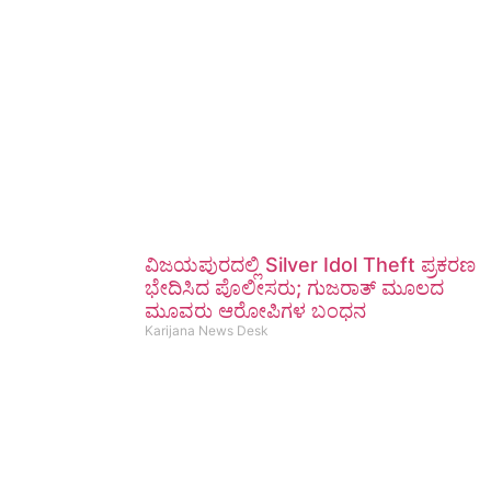
ವಿಜಯಪುರದಲ್ಲಿ Silver Idol Theft ಪ್ರಕರಣ
ಭೇದಿಸಿದ ಪೊಲೀಸರು; ಗುಜರಾತ್ ಮೂಲದ
ಮೂವರು ಆರೋಪಿಗಳ ಬಂಧನ
Karijana News Desk