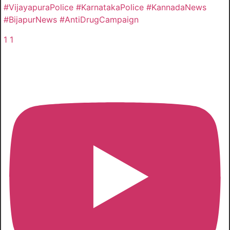
#VijayapuraPolice #KarnatakaPolice #KannadaNews
#BijapurNews #AntiDrugCampaign
1
1