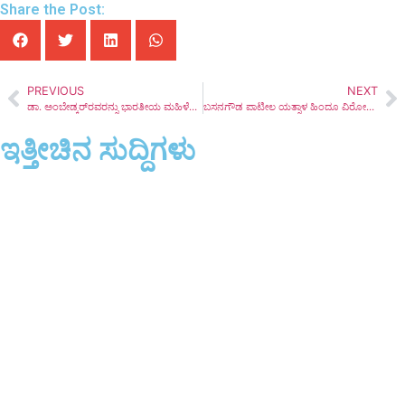
Share the Post:
PREVIOUS
NEXT
ಡಾ. ಅಂಬೇಡ್ಕರ್‌ರವರನ್ನು ಭಾರತೀಯ ಮಹಿಳೆಯರು ಮರೆತಿರುವರೇ?
ಬಸನಗೌಡ ಪಾಟೀಲ ಯತ್ನಾಳ ಹಿಂದೂ ವಿರೋಧಿಯೋ ಮುಸ್ಲಿಂ ವಿರೋಧಿಯೋ ?
ಇತ್ತೀಚಿನ ಸುದ್ದಿಗಳು