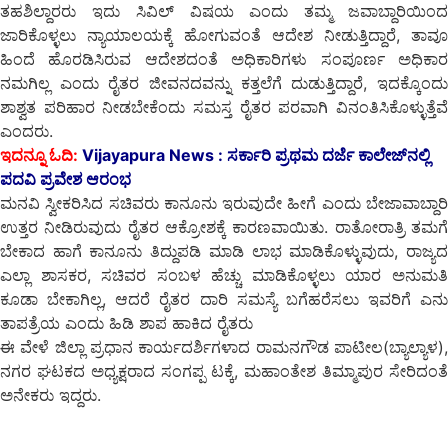
ತಹಶಿಲ್ದಾರರು ಇದು ಸಿವಿಲ್ ವಿಷಯ ಎಂದು ತಮ್ಮ ಜವಾಬ್ದಾರಿಯಿಂದ
ಜಾರಿಕೊಳ್ಳಲು ನ್ಯಾಯಾಲಯಕ್ಕೆ ಹೋಗುವಂತೆ ಆದೇಶ ನೀಡುತ್ತಿದ್ದಾರೆ, ತಾವೂ
ಹಿಂದೆ ಹೊರಡಿಸಿರುವ ಆದೇಶದಂತೆ ಅಧಿಕಾರಿಗಳು ಸಂಪೂರ್ಣ ಅಧಿಕಾರ
ನಮಗಿಲ್ಲ ಎಂದು ರೈತರ ಜೀವನದವನ್ನು ಕತ್ತಲೆಗೆ ದುಡುತ್ತಿದ್ದಾರೆ, ಇದಕ್ಕೊಂದು
ಶಾಶ್ವತ ಪರಿಹಾರ ನೀಡಬೇಕೆಂದು ಸಮಸ್ತ ರೈತರ ಪರವಾಗಿ ವಿನಂತಿಸಿಕೊಳ್ಳುತ್ತೆವೆ
ಎಂದರು.
ಇದನ್ನೂ ಓದಿ:
Vijayapura News : ಸರ್ಕಾರಿ ಪ್ರಥಮ ದರ್ಜೆ ಕಾಲೇಜ್‍ನಲ್ಲಿ
ಪದವಿ ಪ್ರವೇಶ ಆರಂಭ
ಮನವಿ ಸ್ವೀಕರಿಸಿದ ಸಚಿವರು ಕಾನೂನು ಇರುವುದೇ ಹೀಗೆ ಎಂದು ಬೇಜಾವಾಬ್ದಾರಿ
ಉತ್ತರ ನೀಡಿರುವುದು ರೈತರ ಆಕ್ರೋಶಕ್ಕೆ ಕಾರಣವಾಯಿತು. ರಾತೋರಾತ್ರಿ ತಮಗೆ
ಬೇಕಾದ ಹಾಗೆ ಕಾನೂನು ತಿದ್ದುಪಡಿ ಮಾಡಿ ಲಾಭ ಮಾಡಿಕೊಳ್ಳುವುದು, ರಾಜ್ಯದ
ಎಲ್ಲಾ ಶಾಸಕರ, ಸಚಿವರ ಸಂಬಳ ಹೆಚ್ಚು ಮಾಡಿಕೊಳ್ಳಲು ಯಾರ ಅನುಮತಿ
ಕೂಡಾ ಬೇಕಾಗಿಲ್ಲ, ಆದರೆ ರೈತರ ದಾರಿ ಸಮಸ್ಯೆ ಬಗೆಹರೆಸಲು ಇವರಿಗೆ ಎನು
ತಾಪತ್ರೆಯ ಎಂದು ಹಿಡಿ ಶಾಪ ಹಾಕಿದ ರೈತರು
ಈ ವೇಳೆ ಜಿಲ್ಲಾ ಪ್ರಧಾನ ಕಾರ್ಯದರ್ಶಿಗಳಾದ ರಾಮನಗೌಡ ಪಾಟೀಲ(ಬ್ಯಾಲ್ಯಾಳ),
ನಗರ ಘಟಕದ ಅಧ್ಯಕ್ಷರಾದ ಸಂಗಪ್ಪ ಟಕ್ಕೆ, ಮಹಾಂತೇಶ ತಿಮ್ಮಾಪುರ ಸೇರಿದಂತೆ
ಅನೇಕರು ಇದ್ದರು.