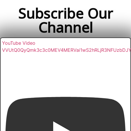
Subscribe Our
Channel
YouTube Video
VVUtQ0QyQmk3c3c0MEV4MERVai1wS2hRLjR3NFUzbDJ