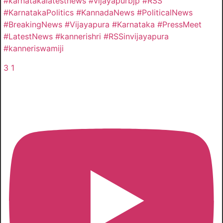
#karnatakalatestnews #vijayapurbjp #RSS
#KarnatakaPolitics #KannadaNews #PoliticalNews
#BreakingNews #Vijayapura #Karnataka #PressMeet
#LatestNews #kannerishri #RSSinvijayapura
#kanneriswamiji
3
1