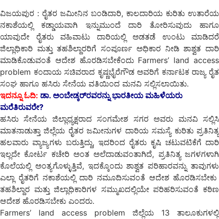
ವಿಜಯಪುರ : ರೈತರ ಜಮೀನಿನ ಬಂಡಿದಾರಿ, ಕಾಲದಾರಿಯ ಕುರಿತು ಉತಾರೆಯ
ನಕಾಶೆಯಲ್ಲಿ ಕಡ್ಡಾಯವಾಗಿ ಇನ್ನುಮುಂದೆ ದಾರಿ ತೋರಿಸುವುದು ಹಾಗೂ
ಯಾವುದೇ ರೈತರು ವಹಿವಾಟು ದಾರಿಯಲ್ಲಿ ಅಡತಡೆ ಉಂಟು ಮಾಡಿದರೆ
ಜಿಲ್ಲಾಧಿಕಾರಿ ಮತ್ತು ತಹಶಿಲ್ದಾರರಿಗೆ ಸಂಪೂರ್ಣ ಅಧಿಕಾರ ನೀಡಿ ಶಾಶ್ವತ ದಾರಿ
ಮಾಡಿಕೊಡುವಂತೆ ಆದೇಶ ಹೊರಡಿಸಬೇಕೆಂದು Farmers’ land access
problem ಕಂದಾಯ ಸಚಿವರಾದ ಕೃಷ್ಣಭೈರೆಗೌಡ ಅವರಿಗೆ ಕರ್ನಾಟಕ ರಾಜ್ಯ ರೈತ
ಸಂಘ ಹಾಗೂ ಹಸಿರು ಸೇನೆಯ ವತಿಯಿಂದ ಮನವಿ ಸಲ್ಲಿಸಲಾಯಿತು.
ಇದನ್ನೂ ಓದಿ:
ಡಾ. ಅಂಬೇಡ್ಕರ್‌ರವರನ್ನು ಭಾರತೀಯ ಮಹಿಳೆಯರು
ಮರೆತಿರುವರೇ?
ಹಸಿರು ಸೇನೆಯ ಜಿಲ್ಲಾಧ್ಯಕ್ಷರಾದ ಸಂಗಮೇಶ ಸಗರ ಅವರು ಮನವಿ ಸಲ್ಲಿಸಿ
ಮಾತನಾಡುತ್ತಾ ಜಿಲ್ಲೆಯ ರೈತರ ಜಮೀನುಗಳ ದಾರಿಯ ಸಮಸ್ಯೆ ಕುರಿತು ಪ್ರತಿನಿತ್ಯ
ಹಲವಾರು ವ್ಯಾಜ್ಯಗಳು ಬರುತ್ತಿದ್ದು, ಇದರಿಂದ ರೈತರು ಕೃಷಿ ಚಟುವಟಿಕೆಗೆ ದಾರಿ
ಇಲ್ಲದೇ ಕೋರ್ಟ ಕಚೇರಿ ಅಂತ ಅಲೆದಾಡುವಂತಾಗಿದೆ, ಪ್ರತಿನಿತ್ಯ ಜಗಳಗಳಾಗಿ
ಕೊಲೆಯಲ್ಲಿ ಅಂತ್ಯಗೊಳ್ಳುತ್ತಿವೆ, ಇದಕ್ಕೊಂದು ಶಾಶ್ವತ ಪರಿಹಾರವನ್ನು ತಾವುಗಳು
ಎಲ್ಲಾ ರೈತರಿಗೆ ನಕಾಶೆಯಲ್ಲಿ ದಾರಿ ನಮೂದಿಸುವಂತೆ ಆದೇಶ ಹೊರಡಿಸಬೇಕು
ತಹಶಿಲ್ದಾರ ಮತ್ತು ಜಿಲ್ಲಾಧಿಕಾರಿಗಳ ಸಮ್ಮುಖದಲ್ಲಿಯೇ ಪರಿಹರಿಸುವಂತೆ ಕಠಿಣ
ಆದೇಶ ಹೊರಡಿಸಬೇಕು ಎಂದರು.
Farmers’ land access problem ಜಿಲ್ಲೆಯ 13 ತಾಲೂಕುಗಳಲ್ಲಿ