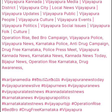
| Vijayapura Kannada | Vijayapura Media | Vijayapura
District | Vijayapura City | Local News Vijayapura |
Vijayapura Updates | Vijayapura Public | Vijayapura
People | Vijayapura Culture | Vijayapura Events |
Vijayapura Politics | Vijayapura Social Issues | Vijayapura
Folk | Culture |
Operation Rise, Bed Bro Campaign, Vijayapura Police,
Vijayapura News, Karnataka Police, Anti Drug Campaign,
Drug Free Karnataka, Police Press Meet, Vijayapura
Kannada News, Karnataka News, Kannada News Today,
Bijapur News, Operation Rise Karnataka, Drug
Awareness,
#karijanamedia #ಕರಿಜನಮೀಡಿಯಾ #vijayapuranewstoday
#vijayapuranewslive #bijapurnews #vijayapuranews
#vijayapuralatestnews #kannadalatestnews
#karnatakanews #vijayapurapolitics
#karnatakalatestnews #vijayapurbjp #OperationRise
#BedBro #DrugFreeKarnataka #Vijayapura