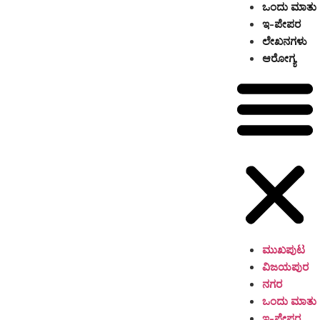
ಒಂದು ಮಾತು
ಇ-ಪೇಪರ
ಲೇಖನಗಳು
ಆರೋಗ್ಯ
ಮುಖಪುಟ
ವಿಜಯಪುರ
ನಗರ
ಒಂದು ಮಾತು
ಇ-ಪೇಪರ