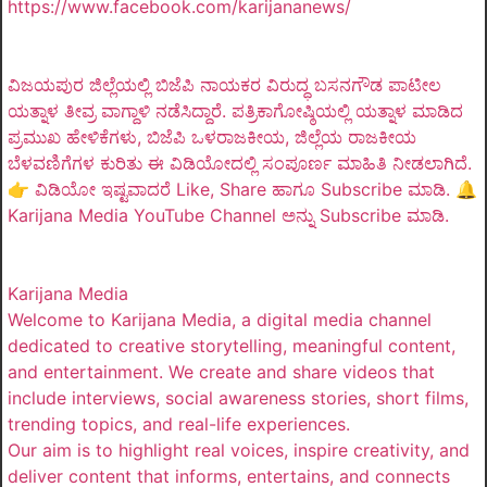
https://www.facebook.com/karijananews/
ವಿಜಯಪುರ ಜಿಲ್ಲೆಯಲ್ಲಿ ಬಿಜೆಪಿ ನಾಯಕರ ವಿರುದ್ಧ ಬಸನಗೌಡ ಪಾಟೀಲ
ಯತ್ನಾಳ ತೀವ್ರ ವಾಗ್ದಾಳಿ ನಡೆಸಿದ್ದಾರೆ. ಪತ್ರಿಕಾಗೋಷ್ಠಿಯಲ್ಲಿ ಯತ್ನಾಳ ಮಾಡಿದ
ಪ್ರಮುಖ ಹೇಳಿಕೆಗಳು, ಬಿಜೆಪಿ ಒಳರಾಜಕೀಯ, ಜಿಲ್ಲೆಯ ರಾಜಕೀಯ
ಬೆಳವಣಿಗೆಗಳ ಕುರಿತು ಈ ವಿಡಿಯೋದಲ್ಲಿ ಸಂಪೂರ್ಣ ಮಾಹಿತಿ ನೀಡಲಾಗಿದೆ.
👉 ವಿಡಿಯೋ ಇಷ್ಟವಾದರೆ Like, Share ಹಾಗೂ Subscribe ಮಾಡಿ. 🔔
Karijana Media YouTube Channel ಅನ್ನು Subscribe ಮಾಡಿ.
Karijana Media
Welcome to Karijana Media, a digital media channel
dedicated to creative storytelling, meaningful content,
and entertainment. We create and share videos that
include interviews, social awareness stories, short films,
trending topics, and real-life experiences.
Our aim is to highlight real voices, inspire creativity, and
deliver content that informs, entertains, and connects