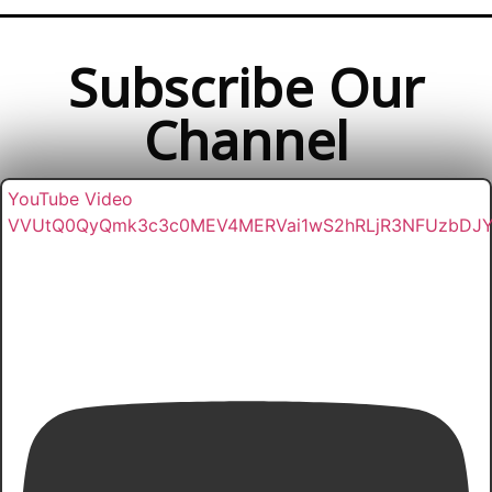
Subscribe Our
Channel
YouTube Video
VVUtQ0QyQmk3c3c0MEV4MERVai1wS2hRLjR3NFUzbDJ