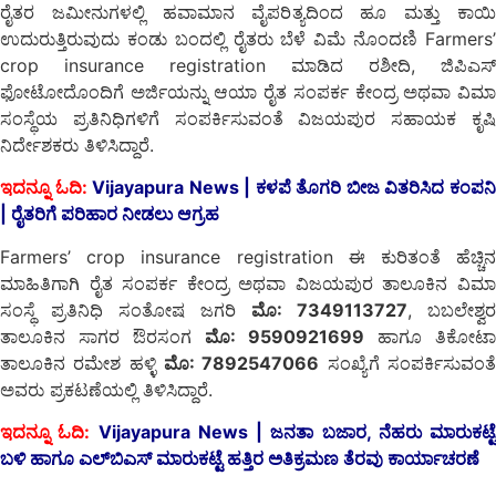
ರೈತರ ಜಮೀನುಗಳಲ್ಲಿ ಹವಾಮಾನ ವೈಪರಿತ್ಯದಿಂದ ಹೂ ಮತ್ತು ಕಾಯಿ
ಉದುರುತ್ತಿರುವುದು ಕಂಡು ಬಂದಲ್ಲಿ ರೈತರು ಬೆಳೆ ವಿಮೆ ನೊಂದಣಿ Farmers’
crop insurance registration ಮಾಡಿದ ರಶೀದಿ, ಜಿಪಿಎಸ್
ಫೋಟೋದೊಂದಿಗೆ ಅರ್ಜಿಯನ್ನು ಆಯಾ ರೈತ ಸಂಪರ್ಕ ಕೇಂದ್ರ ಅಥವಾ ವಿಮಾ
ಸಂಸ್ಥೆಯ ಪ್ರತಿನಿಧಿಗಳಿಗೆ ಸಂಪರ್ಕಿಸುವಂತೆ ವಿಜಯಪುರ ಸಹಾಯಕ ಕೃಷಿ
ನಿರ್ದೇಶಕರು ತಿಳಿಸಿದ್ದಾರೆ.
ಇದನ್ನೂ ಓದಿ:
Vijayapura News | ಕಳಪೆ ತೊಗರಿ ಬೀಜ ವಿತರಿಸಿದ ಕಂಪನ
| ರೈತರಿಗೆ ಪರಿಹಾರ ನೀಡಲು ಆಗ್ರಹ
Farmers’ crop insurance registration ಈ ಕುರಿತಂತೆ ಹೆಚ್ಚಿನ
ಮಾಹಿತಿಗಾಗಿ ರೈತ ಸಂಪರ್ಕ ಕೇಂದ್ರ ಅಥವಾ ವಿಜಯಪುರ ತಾಲೂಕಿನ ವಿಮಾ
ಸಂಸ್ಥೆ ಪ್ರತಿನಿಧಿ ಸಂತೋಷ ಜಗರಿ
ಮೊ: 7349113727
, ಬಬಲೇಶ್ವರ
ತಾಲೂಕಿನ ಸಾಗರ ಔರಸಂಗ
ಮೊ: 9590921699
ಹಾಗೂ ತಿಕೋಟಾ
ತಾಲೂಕಿನ ರಮೇಶ ಹಳ್ಳಿ
ಮೊ: 7892547066
ಸಂಖ್ಯೆಗೆ ಸಂಪರ್ಕಿಸುವಂತ
ಅವರು ಪ್ರಕಟಣೆಯಲ್ಲಿ ತಿಳಿಸಿದ್ದಾರೆ.
ಇದನ್ನೂ ಓದಿ:
Vijayapura News | ಜನತಾ ಬಜಾರ, ನೆಹರು ಮಾರುಕಟ್ಟೆ
ಬಳಿ ಹಾಗೂ ಎಲ್‍ಬಿಎಸ್ ಮಾರುಕಟ್ಟೆ ಹತ್ತಿರ ಅತಿಕ್ರಮಣ ತೆರವು ಕಾರ್ಯಾಚರಣೆ