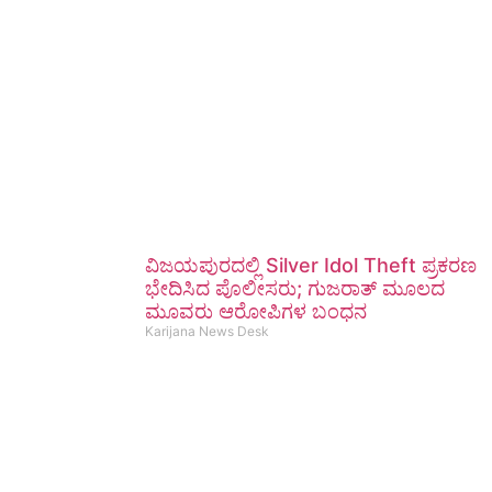
ವಿಜಯಪುರದಲ್ಲಿ Silver Idol Theft ಪ್ರಕರಣ
ಭೇದಿಸಿದ ಪೊಲೀಸರು; ಗುಜರಾತ್ ಮೂಲದ
ಮೂವರು ಆರೋಪಿಗಳ ಬಂಧನ
Karijana News Desk