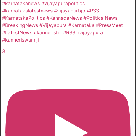
#karnatakanews #vijayapurapolitics
#karnatakalatestnews #vijayapurbjp #RSS
#KarnatakaPolitics #KannadaNews #PoliticalNews
#BreakingNews #Vijayapura #Karnataka #PressMeet
#LatestNews #kannerishri #RSSinvijayapura
#kanneriswamiji
3
1