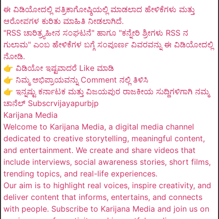
ಈ ವಿಡಿಯೋದಲ್ಲಿ ಪತ್ರಿಕಾಗೋಷ್ಠಿಯಲ್ಲಿ ಮಾಡಲಾದ ಹೇಳಿಕೆಗಳು ಮತ್ತು
ಆರೋಪಗಳ ಕುರಿತು ಮಾಹಿತಿ ನೀಡಲಾಗಿದೆ.
"RSS ಚಾರಿತ್ರ್ಯಹೀನ ಸಂಘಟನೆ" ಹಾಗೂ "ಕನ್ನೇರಿ ಶ್ರೀಗಳು RSS ನ
ಗುಲಾಮ" ಎಂಬ ಹೇಳಿಕೆಗಳ ಬಗ್ಗೆ ಸಂಪೂರ್ಣ ವಿವರವನ್ನು ಈ ವಿಡಿಯೋದಲ್ಲಿ
ನೋಡಿ.
👉 ವಿಡಿಯೋ ಇಷ್ಟವಾದರೆ Like ಮಾಡಿ
👉 ನಿಮ್ಮ ಅಭಿಪ್ರಾಯವನ್ನು Comment ನಲ್ಲಿ ತಿಳಿಸಿ
👉 ಇನ್ನಷ್ಟು ಕರ್ನಾಟಕ ಮತ್ತು ವಿಜಯಪುರ ರಾಜಕೀಯ ಸುದ್ದಿಗಳಿಗಾಗಿ ನಮ್ಮ
ಚಾನೆಲ್ Subscrvijayapurbjp
Karijana Media
Welcome to Karijana Media, a digital media channel
dedicated to creative storytelling, meaningful content,
and entertainment. We create and share videos that
include interviews, social awareness stories, short films,
trending topics, and real-life experiences.
Our aim is to highlight real voices, inspire creativity, and
deliver content that informs, entertains, and connects
with people. Subscribe to Karijana Media and join us on