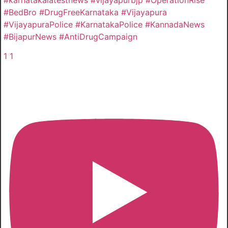
#BedBro #DrugFreeKarnataka #Vijayapura
#VijayapuraPolice #KarnatakaPolice #KannadaNews
#BijapurNews #AntiDrugCampaign
1
1