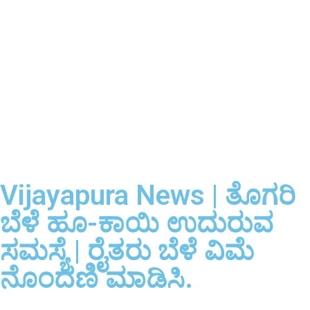
Vijayapura News | ತೊಗರಿ
ಬೆಳೆ ಹೂ-ಕಾಯಿ ಉದುರುವ
ಸಮಸ್ಯೆ | ರೈತರು ಬೆಳೆ ವಿಮೆ
ನೊಂದಣಿ ಮಾಡಿಸಿ.