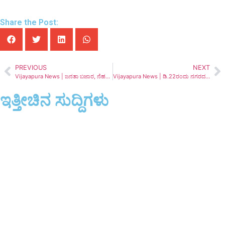
Share the Post:
PREVIOUS
NEXT
Vijayapura News | ಜನತಾ ಬಜಾರ, ನೆಹರು ಮಾರುಕಟ್ಟೆ ಬಳಿ ಹಾಗೂ ಎಲ್‍ಬಿಎಸ್ ಮಾರುಕಟ್ಟೆ ಹತ್ತಿರ ಅತಿಕ್ರಮಣ ತೆರವು ಕಾರ್ಯಾಚರಣೆ
Vijayapura News | ಡಿ.22ರಂದು ನಗರದಲ್ಲಿ ವೃಕ್ಷೋತ್ಥಾನ ಪಾರಂಪರಿಕ ಓಟ | ಹೆಚ್ಚಿನ ಸಂಖ್ಯೆಯಲ್ಲಿ ನೊಂದಾಯಿಸಿ- ಯಶಸ್ವಿಗೆ ಮನವಿ
ಇತ್ತೀಚಿನ ಸುದ್ದಿಗಳು