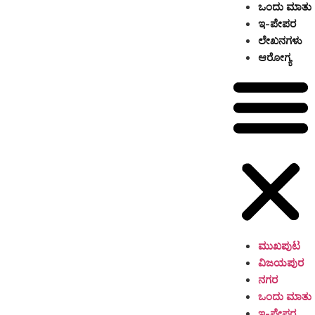
ಒಂದು ಮಾತು
ಇ-ಪೇಪರ
ಲೇಖನಗಳು
ಆರೋಗ್ಯ
ಮುಖಪುಟ
ವಿಜಯಪುರ
ನಗರ
ಒಂದು ಮಾತು
ಇ-ಪೇಪರ