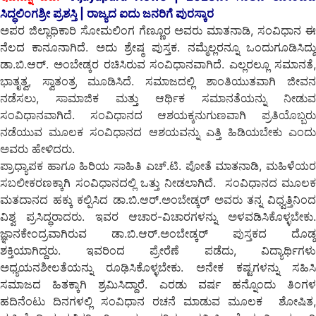
ಸಿದ್ಧಲಿಂಗಶ್ರೀ ಪ್ರಶಸ್ತಿ | ರಾಜ್ಯದ ಐದು ಜನರಿಗೆ ಪುರಸ್ಕಾರ
ಅಪರ ಜಿಲ್ಲಾಧಿಕಾರಿ ಸೋಮಲಿಂಗ ಗೆಣ್ಣೂರ ಅವರು ಮಾತನಾಡಿ, ಸಂವಿಧಾನ ಈ
ನೆಲದ ಕಾನೂನಾಗಿದೆ. ಅದು ಶ್ರೇಷ್ಠ ಪುಸ್ತಕ. ನಮ್ಮೆಲ್ಲರನ್ನೂ ಒಂದುಗೂಡಿಸಿದ್ದು
ಡಾ.ಬಿ.ಆರ್. ಅಂಬೇಡ್ಕರ ರಚಿಸಿರುವ ಸಂವಿಧಾನವಾಗಿದೆ. ಎಲ್ಲರಲ್ಲೂ ಸಮಾನತೆ,
ಭಾತೃತ್ವ, ಸ್ವಾತಂತ್ರ ಮೂಡಿಸಿದೆ. ಸಮಾಜದಲ್ಲಿ ಶಾಂತಿಯುತವಾಗಿ ಜೀವನ
ನಡೆಸಲು, ಸಾಮಾಜಿಕ ಮತ್ತು ಆರ್ಥಿಕ ಸಮಾನತೆಯನ್ನು ನೀಡುವ
ಸಂವಿಧಾನವಾಗಿದೆ. ಸಂವಿಧಾನದ ಆಶಯಕ್ಕನುಗುಣವಾಗಿ ಪ್ರತಿಯೊಬ್ಬರು
ನಡೆಯುವ ಮೂಲಕ ಸಂವಿಧಾನದ ಆಶಯವನ್ನು ಎತ್ತಿ ಹಿಡಿಯಬೇಕು ಎಂದು
ಅವರು ಹೇಳಿದರು.
ಪ್ರಾಧ್ಯಾಪಕ ಹಾಗೂ ಹಿರಿಯ ಸಾಹಿತಿ ಎಚ್.ಟಿ. ಪೋತೆ ಮಾತನಾಡಿ, ಮಹಿಳೆಯರ
ಸಬಲೀಕರಣಕ್ಕಾಗಿ ಸಂವಿಧಾನದಲ್ಲಿ ಒತ್ತು ನೀಡಲಾಗಿದೆ. ಸಂವಿಧಾನದ ಮೂಲಕ
ಮತದಾನದ ಹಕ್ಕು ಕಲ್ಪಿಸಿದ ಡಾ.ಬಿ.ಆರ್.ಅಂಬೇಡ್ಕರ್ ಅವರು ತನ್ನ ವಿಧ್ವತ್ತಿನಿಂದ
ವಿಶ್ವ ಪ್ರಸಿದ್ಧರಾದರು. ಇವರ ಆಚಾರ-ವಿಚಾರಗಳನ್ನು ಅಳವಡಿಸಿಕೊಳ್ಳಬೇಕು.
ಜ್ಞಾನಕೇಂದ್ರವಾಗಿರುವ ಡಾ.ಬಿ.ಆರ್.ಅಂಬೇಡ್ಕರ್ ಪುಸ್ತಕದ ದೊಡ್ಡ
ಶಕ್ತಿಯಾಗಿದ್ದರು. ಇವರಿಂದ ಪ್ರೇರೆಣೆ ಪಡೆದು, ವಿದ್ಯಾರ್ಥಿಗಳು
ಅಧ್ಯಯನಶೀಲತೆಯನ್ನು ರೂಢಿಸಿಕೊಳ್ಳಬೇಕು. ಅನೇಕ ಕಷ್ಟಗಳನ್ನು ಸಹಿಸಿ
ಸಮಾಜದ ಹಿತಕ್ಕಾಗಿ ಶ್ರಮಿಸಿದ್ದಾರೆ. ಎರಡು ವರ್ಷ ಹನ್ನೊಂದು ತಿಂಗಳ
ಹದಿನೆಂಟು ದಿನಗಳಲ್ಲಿ ಸಂವಿಧಾನ ರಚನೆ ಮಾಡುವ ಮೂಲಕ ಶೋಷಿತ,