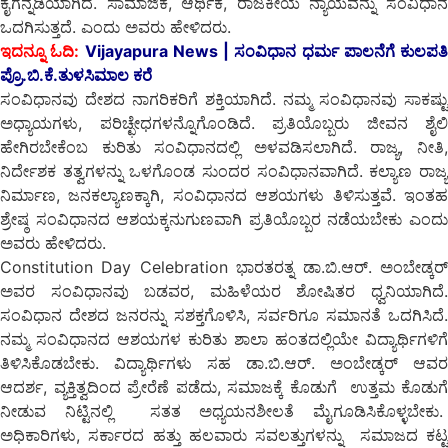
ಕೈಗನ್ನಡಿಯಾಗಿದೆ. ಸಾಮಾಜಿಕ, ಆರ್ಥಿಕ, ರಾಜಕೀಯ ನ್ಯಾಯವನ್ನು ಸಂವಿಧಾನ
ಒದಗಿಸುತ್ತದೆ. ಎಂದು ಅವರು ಹೇಳಿದರು.
ಇದನ್ನೂ ಓದಿ:
Vijayapura News | ಸಂವಿಧಾನ ಧರ್ಮ ಪಾಲನೆಗೆ ಕುಲಪತಿ
ಪ್ರೊ.ಬಿ.ಕೆ.ತುಳಸಿಮಾಲ ಕರೆ
ಸಂವಿಧಾನವು ದೇಶದ ನಾಗರಿಕರಿಗೆ ಶಕ್ತಿಯಾಗಿದೆ. ನಮ್ಮ ಸಂವಿಧಾನವು ಸಾಕಷ್ಟು
ಅಧ್ಯಾಯಗಳು, ಪರಿಚ್ಛೇಧಗಳನ್ನೊಗೊಂಡಿದೆ. ಪ್ರತಿಯೊಬ್ಬರು ಜೀವನ ಶೈಲಿ
ಹೇಗಿರಬೇಕೆಂಬ ಕುರಿತು ಸಂವಿಧಾನದಲ್ಲಿ ಅಳವಡಿಸಲಾಗಿದೆ. ರಾಜ್ಯ, ನೀತಿ,
ನಿರ್ದೇಶಕ ತತ್ವಗಳನ್ನು ಒಳಗೊಂಡ ಸುಂದರ ಸಂವಿಧಾನವಾಗಿದೆ. ಕಲ್ಯಾಣ ರಾಜ್ಯ
ನಿರ್ಮಾಣ, ಜನಕಲ್ಯಾಣಕ್ಕಾಗಿ, ಸಂವಿಧಾನದ ಆಶಯಗಳು ತಿಳಿಸುತ್ತವೆ. ಇಂತಹ
ಶ್ರೇಷ್ಠ ಸಂವಿಧಾನದ ಆಶಯಕ್ಕನುಗುಣವಾಗಿ ಪ್ರತಿಯೊಬ್ಬರ ನಡೆಯಬೇಕು ಎಂದು
ಅವರು ಹೇಳಿದರು.
Constitution Day Celebration ಭಾರತರತ್ನ ಡಾ.ಬಿ.ಆರ್. ಅಂಬೇಡ್ಕರ್
ಅವರ ಸಂವಿಧಾನವು ಬಡವರ, ಮಹಿಳೆಯರ ಶೋಷಿತರ ಧ್ವನಿಯಾಗಿದೆ.
ಸಂವಿಧಾನ ದೇಶದ ಜನರನ್ನು ಸಶಕ್ತಗೊಳಿಸಿ, ಸರ್ವರಿಗೂ ಸಮಾನತೆ ಒದಗಿಸಿದೆ.
ನಮ್ಮ ಸಂವಿಧಾನದ ಆಶಯಗಳ ಕುರಿತು ಶಾಲಾ ಹಂತದಲ್ಲಿಯೇ ವಿದ್ಯಾರ್ಥಿಗಳಿಗೆ
ತಿಳಿಸಿಕೊಡಬೇಕು. ವಿದ್ಯಾರ್ಥಿಗಳು ಸಹ ಡಾ.ಬಿ.ಆರ್. ಅಂಬೇಡ್ಕರ್ ಆವರ
ಆದರ್ಶ, ವ್ಯಕ್ತಿತ್ವದಿಂದ ಪ್ರೇರೆಣೆ ಪಡೆದು, ಸಮಾಜಕ್ಕೆ ಕೊಡುಗೆ ಉತ್ತಮ ಕೊಡುಗೆ
ನೀಡುವ ನಿಟ್ಟಿನಲ್ಲಿ ಸತತ ಅಧ್ಯಯನಶೀಲತೆ ಮೈಗೂಡಿಸಿಕೊಳ್ಳಬೇಕು.
ಅಧಿಕಾರಿಗಳು, ಸರ್ಕಾರದ ಹತ್ತು ಹಲವಾರು ಸವಲತ್ತುಗಳನ್ನು ಸಮಾಜದ ಕಟ್ಟ