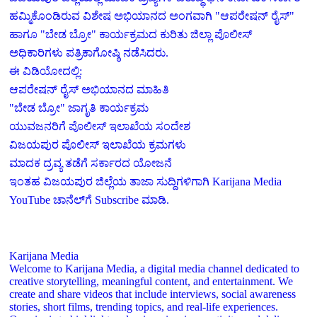
ಹಮ್ಮಿಕೊಂಡಿರುವ ವಿಶೇಷ ಅಭಿಯಾನದ ಅಂಗವಾಗಿ "ಆಪರೇಷನ್ ರೈಸ್"
ಹಾಗೂ "ಬೇಡ ಬ್ರೋ" ಕಾರ್ಯಕ್ರಮದ ಕುರಿತು ಜಿಲ್ಲಾ ಪೊಲೀಸ್
ಅಧಿಕಾರಿಗಳು ಪತ್ರಿಕಾಗೋಷ್ಠಿ ನಡೆಸಿದರು.
ಈ ವಿಡಿಯೋದಲ್ಲಿ:
ಆಪರೇಷನ್ ರೈಸ್ ಅಭಿಯಾನದ ಮಾಹಿತಿ
"ಬೇಡ ಬ್ರೋ" ಜಾಗೃತಿ ಕಾರ್ಯಕ್ರಮ
ಯುವಜನರಿಗೆ ಪೊಲೀಸ್ ಇಲಾಖೆಯ ಸಂದೇಶ
ವಿಜಯಪುರ ಪೊಲೀಸ್ ಇಲಾಖೆಯ ಕ್ರಮಗಳು
ಮಾದಕ ದ್ರವ್ಯ ತಡೆಗೆ ಸರ್ಕಾರದ ಯೋಜನೆ
ಇಂತಹ ವಿಜಯಪುರ ಜಿಲ್ಲೆಯ ತಾಜಾ ಸುದ್ದಿಗಳಿಗಾಗಿ Karijana Media
YouTube ಚಾನೆಲ್‌ಗೆ Subscribe ಮಾಡಿ.
Karijana Media
Welcome to Karijana Media, a digital media channel dedicated to
creative storytelling, meaningful content, and entertainment. We
create and share videos that include interviews, social awareness
stories, short films, trending topics, and real-life experiences.