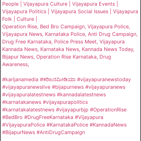
People | Vijayapura Culture | Vijayapura Events |
Vijayapura Politics | Vijayapura Social Issues | Vijayapura
Folk | Culture |
Operation Rise, Bed Bro Campaign, Vijayapura Police,
Vijayapura News, Karnataka Police, Anti Drug Campaign,
Drug Free Karnataka, Police Press Meet, Vijayapura
Kannada News, Karnataka News, Kannada News Today,
Bijapur News, Operation Rise Karnataka, Drug
Awareness,
#karijanamedia #ಕರಿಜನಮೀಡಿಯಾ #vijayapuranewstoday
#vijayapuranewslive #bijapurnews #vijayapuranews
#vijayapuralatestnews #kannadalatestnews
#karnatakanews #vijayapurapolitics
#karnatakalatestnews #vijayapurbjp #OperationRise
#BedBro #DrugFreeKarnataka #Vijayapura
#VijayapuraPolice #KarnatakaPolice #KannadaNews
#BijapurNews #AntiDrugCampaign