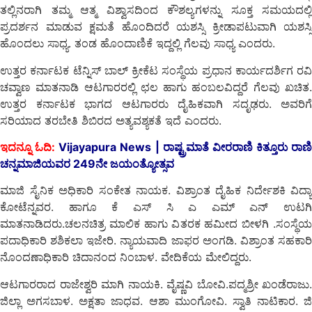
ತಲ್ಲಿನರಾಗಿ ತಮ್ಮ ಆತ್ಮ ವಿಶ್ವಾಸದಿಂದ ಕೌಶಲ್ಯಗಳನ್ನು ಸೂಕ್ತ ಸಮಯದಲ್ಲಿ
ಪ್ರದರ್ಶನ ಮಾಡುವ ಕ್ಷಮತೆ ಹೊಂದಿದರೆ ಯಶಸ್ಸಿ ಕ್ರೀಡಾಪಟುವಾಗಿ ಯಶಸ್ಸಿ
ಹೊಂದಲು ಸಾಧ್ಯ. ತಂಡ ಹೊಂದಾಣಿಕೆ ಇದ್ದಲ್ಲಿ ಗೆಲವು ಸಾಧ್ಯ ಎಂದರು.
ಉತ್ತರ ಕರ್ನಾಟಕ ಟೆನ್ನಿಸ್ ಬಾಲ್ ಕ್ರೀಕೆಟ ಸಂಸ್ಥೆಯ ಪ್ರಧಾನ ಕಾರ್ಯದರ್ಶಿಗ ರವಿ
ಚವ್ವಾಣ ಮಾತನಾಡಿ ಆಟಗಾರರಲ್ಲಿ ಛಲ ಹಾಗು ಹಂಬಲವಿದ್ದರೆ ಗೆಲವು ಖಚಿತ.
ಉತ್ತರ ಕರ್ನಾಟಕ ಭಾಗದ ಆಟಗಾರರು ದೈಹಿಕವಾಗಿ ಸದೃಢರು. ಅವರಿಗೆ
ಸರಿಯಾದ ತರಬೇತಿ ಶಿಬಿರದ ಅತ್ಯವಶ್ಯಕತೆ ಇದೆ ಎಂದರು.
ಇದನ್ನೂ ಓದಿ:
Vijayapura News | ರಾಷ್ಟ್ರಮಾತೆ ವೀರರಾಣಿ ಕಿತ್ತೂರು ರಾಣಿ
ಚನ್ನಮಾಜಿಯವರ 249ನೇ ಜಯಂತ್ಯೋತ್ಸವ
ಮಾಜಿ ಸೈನಿಕ ಅಧಿಕಾರಿ ಸಂಕೇತ ನಾಯಕ. ವಿಶ್ರಾಂತ ದೈಹಿಕ ನಿರ್ದೇಶಕಿ ವಿದ್ಯಾ
ಕೋಟೆನ್ನವರ. ಹಾಗೂ ಕೆ ಎಸ್ ಸಿ ಎ ಎಮ್ ಎನ್ ಉಟಗಿ
ಮಾತನಾಡಿದರು.ಚಲನಚಿತ್ರ ಮಾಲಿಕ ಹಾಗು ವಿತರಕ ಹಮೀದ ಬೀಳಗಿ .ಸಂಸ್ಥೆಯ
ಪದಾಧಿಕಾರಿ ಶಶಿಕಲಾ ಇಜೇರಿ. ನ್ಯಾಯವಾದಿ ಜಾಫರ ಅಂಗಡಿ. ವಿಶ್ರಾಂತ ಸಹಕಾರಿ
ನೊಂದಣಾಧಿಕಾರಿ ಚಿದಾನಂದ ನಿಂಬಾಳ. ವೇದಿಕೆಯ ಮೇಲಿದ್ದರು.
ಆಟಗಾರರಾದ ರಾಜೇಶ್ವರಿ ಮಾಗಿ ನಾಯಕಿ. ವೈಷ್ಣವಿ ಬೋವಿ.ಪದ್ಮಶ್ರೀ ಖಂಡೆರಾಜು.
ಜಿಲ್ಲಾ ಅಗಸಬಾಳ. ಅಕ್ಷತಾ ಜಾಧವ. ಆಶಾ ಮುಂಗೋವಿ. ಸ್ವಾತಿ ನಾಟಿಕಾರ. ಜಿ