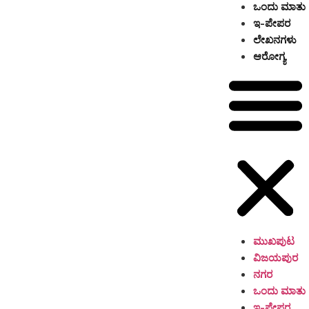
ಒಂದು ಮಾತು
ಇ-ಪೇಪರ
ಲೇಖನಗಳು
ಆರೋಗ್ಯ
ಮುಖಪುಟ
ವಿಜಯಪುರ
ನಗರ
ಒಂದು ಮಾತು
ಇ-ಪೇಪರ