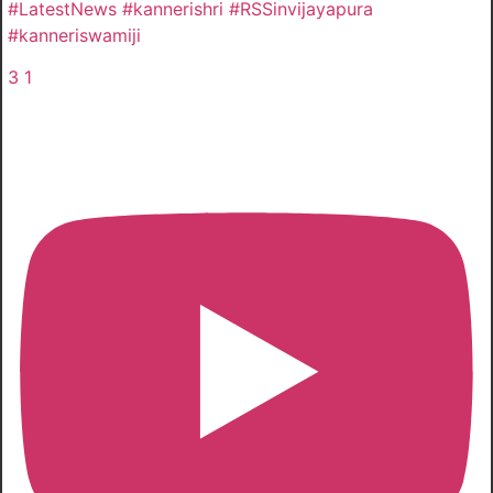
#LatestNews #kannerishri #RSSinvijayapura
#kanneriswamiji
3
1