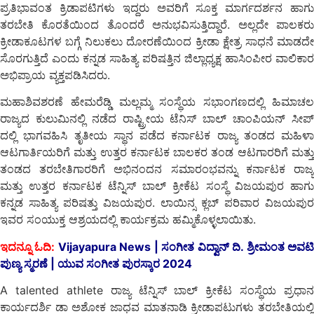
ಪ್ರತಿಭಾವಂತ ಕ್ರಿಡಾಪಟಿಗಳು ಇದ್ದರು ಅವರಿಗೆ ಸೂಕ್ತ ಮಾರ್ಗದರ್ಶನ ಹಾಗು
ತರಬೇತಿ ಕೊರತೆಯಿಂದ ತೊಂದರೆ ಅನುಭವಿಸುತ್ತಿದ್ದಾರೆ. ಅಲ್ಲದೇ ಪಾಲಕರು
ಕ್ರೀಡಾಕೂಟಗಳ ಬಗ್ಗೆ ನಿಲುಕಲು ದೋರಣೆಯಿಂದ ಕ್ರೀಡಾ ಕ್ಷೇತ್ರ ಸಾಧನೆ ಮಾಡದೇ
ಸೊರಗುತ್ತಿದೆ ಎಂದು ಕನ್ನಡ ಸಾಹಿತ್ಯ ಪರಿಷತ್ತಿನ ಜಿಲ್ಲಾಧ್ಯಕ್ಷ ಹಾಸಿಂಪೀರ ವಾಲಿಕಾರ
ಅಭಿಪ್ರಾಯ ವ್ಯಕ್ತಪಡಿಸಿದರು.
ಮಹಾಶಿವಶರಣೆ ಹೇಮರೆಡ್ಡಿ ಮಲ್ಲಮ್ಮ ಸಂಸ್ಥೆಯ ಸಭಾಂಗಣದಲ್ಲಿ ಹಿಮಾಚಲ
ರಾಜ್ಯದ ಕುಲುಮಿನಲ್ಲಿ ನಡೆದ ರಾಷ್ಟ್ರೀಯ ಟೆನಿಸ್ ಬಾಲ್ ಚಾಂಪಿಯನ್ ಸೀಪ್
ದಲ್ಲಿ ಭಾಗವಹಿಸಿ ತೃತೀಯ ಸ್ಥಾನ ಪಡೆದ ಕರ್ನಾಟಕ ರಾಜ್ಯ ತಂಡದ ಮಹಿಳಾ
ಆಟಗಾರ್ತಿಯರಿಗೆ ಮತ್ತು ಉತ್ತರ ಕರ್ನಾಟಕ ಬಾಲಕರ ತಂಡ ಆಟಗಾರರಿಗೆ ಮತ್ತು
ತಂಡದ ತರಬೇತಿಗಾರರಿಗೆ ಅಭಿನಂದನ ಸಮಾರಂಭವನ್ನು ಕರ್ನಾಟಕ ರಾಜ್ಯ
ಮತ್ತು ಉತ್ತರ ಕರ್ನಾಟಕ ಟೆನ್ನಿಸ್ ಬಾಲ್ ಕ್ರೀಕೆಟ ಸಂಸ್ಥೆ ವಿಜಯಪುರ ಹಾಗು
ಕನ್ನಡ ಸಾಹಿತ್ಯ ಪರಿಷತ್ತು ವಿಜಯಪುರ. ಲಾಯಿನ್ಸ ಕ್ಲಬ್ ಪರಿವಾರ ವಿಜಯಪುರ
ಇವರ ಸಂಯುಕ್ತ ಆಶ್ರಯದಲ್ಲಿ ಕಾರ್ಯಕ್ರಮ ಹಮ್ಮಿಕೊಳ್ಳಲಾಯಿತು.
ಇದನ್ನೂ ಓದಿ:
Vijayapura News | ಸಂಗೀತ ವಿದ್ವಾನ್ ದಿ. ಶ್ರೀಮಂತ ಅವಟ
ಪುಣ್ಯ ಸ್ಮರಣೆ | ಯುವ ಸಂಗೀತ ಪುರಸ್ಕಾರ 2024
A talented athlete ರಾಜ್ಯ ಟೆನ್ನಿಸ್ ಬಾಲ್ ಕ್ರೀಕೆಟ ಸಂಸ್ಥೆಯ ಪ್ರಧಾನ
ಕಾರ್ಯದರ್ಶಿ ಡಾ ಅಶೋಕ ಜಾಧವ ಮಾತನಾಡಿ ಕ್ರೀಡಾಪಟುಗಳು ತರಬೇತಿಯಲ್ಲಿ