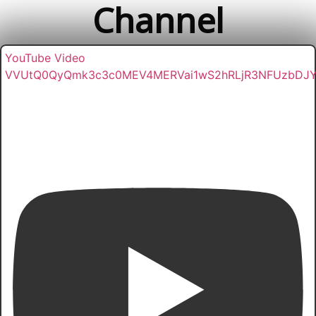
Channel
YouTube Video
VVUtQ0QyQmk3c3c0MEV4MERVai1wS2hRLjR3NFUzbDJ