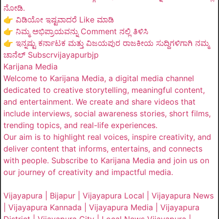
ನೋಡಿ.
👉 ವಿಡಿಯೋ ಇಷ್ಟವಾದರೆ Like ಮಾಡಿ
👉 ನಿಮ್ಮ ಅಭಿಪ್ರಾಯವನ್ನು Comment ನಲ್ಲಿ ತಿಳಿಸಿ
👉 ಇನ್ನಷ್ಟು ಕರ್ನಾಟಕ ಮತ್ತು ವಿಜಯಪುರ ರಾಜಕೀಯ ಸುದ್ದಿಗಳಿಗಾಗಿ ನಮ್ಮ
ಚಾನೆಲ್ Subscrvijayapurbjp
Karijana Media
Welcome to Karijana Media, a digital media channel
dedicated to creative storytelling, meaningful content,
and entertainment. We create and share videos that
include interviews, social awareness stories, short films,
trending topics, and real-life experiences.
Our aim is to highlight real voices, inspire creativity, and
deliver content that informs, entertains, and connects
with people. Subscribe to Karijana Media and join us on
our journey of creativity and impactful media.
Vijayapura | Bijapur | Vijayapura Local | Vijayapura News
| Vijayapura Kannada | Vijayapura Media | Vijayapura
District | Vijayapura City | Local News Vijayapura |