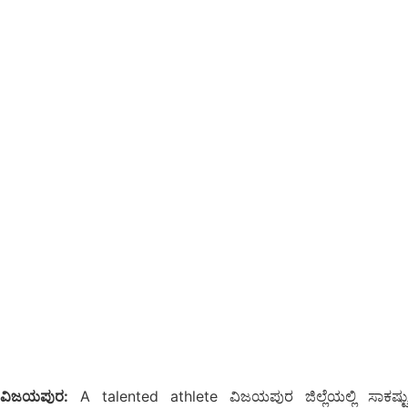
ವಿಜಯಪುರ:
A talented athlete ವಿಜಯಪುರ ಜಿಲ್ಲೆಯಲ್ಲಿ ಸಾಕಷ್ಟು