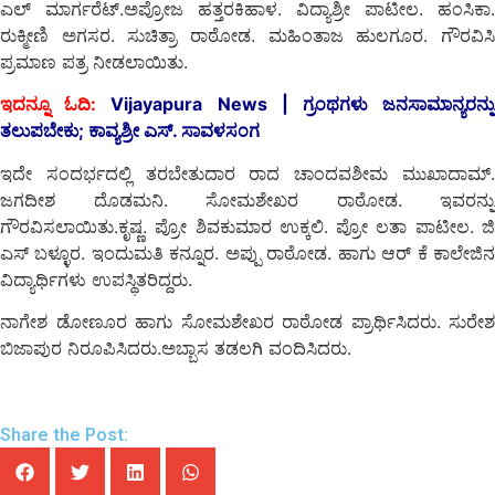
ಎಲ್ ಮಾರ್ಗರೆಟ್.ಅಪ್ರೋಜ ಹತ್ತರಕಿಹಾಳ. ವಿದ್ಯಾಶ್ರೀ ಪಾಟೀಲ. ಹಂಸಿಕಾ.
ರುಕ್ಮೀಣಿ ಅಗಸರ. ಸುಚಿತ್ರಾ ರಾಠೋಡ. ಮಹಿಂತಾಜ ಹುಲಗೂರ. ಗೌರವಿಸಿ
ಪ್ರಮಾಣ ಪತ್ರ ನೀಡಲಾಯಿತು.
ಇದನ್ನೂ ಓದಿ:
Vijayapura News | ಗ್ರಂಥಗಳು ಜನಸಾಮಾನ್ಯರನ್ನ
ತಲುಪಬೇಕು; ಕಾವ್ಯಶ್ರೀ ಎಸ್. ಸಾವಳಸಂಗ
ಇದೇ ಸಂದರ್ಭದಲ್ಲಿ ತರಬೇತುದಾರ ರಾದ ಚಾಂದವಶೀಮ ಮುಖಾದಾಮ್.
ಜಗದೀಶ ದೊಡಮನಿ. ಸೋಮಶೇಖರ ರಾಠೋಡ. ಇವರನ್ನು
ಗೌರವಿಸಲಾಯಿತು.ಕೃಷ್ಣ. ಪ್ರೋ ಶಿವಕುಮಾರ ಉಕ್ಕಲಿ. ಪ್ರೋ ಲತಾ ಪಾಟೀಲ. ಜಿ
ಎಸ್ ಬಳ್ಳೂರ. ಇಂದುಮತಿ ಕನ್ನೂರ. ಅಪ್ಪು ರಾಠೋಡ. ಹಾಗು ಆರ್ ಕೆ ಕಾಲೇಜಿನ
ವಿದ್ಯಾರ್ಥಿಗಳು ಉಪಸ್ಥಿತರಿದ್ದರು.
ನಾಗೇಶ ಡೋಣೂರ ಹಾಗು ಸೋಮಶೇಖರ ರಾಠೋಡ ಪ್ರಾರ್ಥಿಸಿದರು. ಸುರೇಶ
ಬಿಜಾಪುರ ನಿರೂಪಿಸಿದರು.ಅಬ್ಬಾಸ ತಡಲಗಿ ವಂದಿಸಿದರು.
Share the Post: