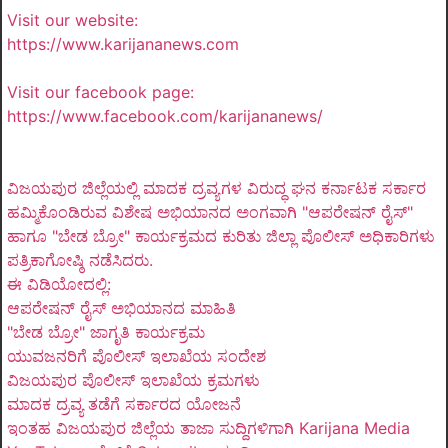
Visit our website:
https://www.karijananews.com
Visit our facebook page:
https://www.facebook.com/karijananews/
ವಿಜಯಪುರ ಜಿಲ್ಲೆಯಲ್ಲಿ ಮಾದಕ ದ್ರವ್ಯಗಳ ವಿರುದ್ಧ ಘನ ಕರ್ನಾಟಕ ಸರ್ಕಾರ
ಹಮ್ಮಿಕೊಂಡಿರುವ ವಿಶೇಷ ಅಭಿಯಾನದ ಅಂಗವಾಗಿ "ಆಪರೇಷನ್ ರೈಸ್"
ಹಾಗೂ "ಬೇಡ ಬ್ರೋ" ಕಾರ್ಯಕ್ರಮದ ಕುರಿತು ಜಿಲ್ಲಾ ಪೊಲೀಸ್ ಅಧಿಕಾರಿಗಳು
ಪತ್ರಿಕಾಗೋಷ್ಠಿ ನಡೆಸಿದರು.
ಈ ವಿಡಿಯೋದಲ್ಲಿ:
ಆಪರೇಷನ್ ರೈಸ್ ಅಭಿಯಾನದ ಮಾಹಿತಿ
"ಬೇಡ ಬ್ರೋ" ಜಾಗೃತಿ ಕಾರ್ಯಕ್ರಮ
ಯುವಜನರಿಗೆ ಪೊಲೀಸ್ ಇಲಾಖೆಯ ಸಂದೇಶ
ವಿಜಯಪುರ ಪೊಲೀಸ್ ಇಲಾಖೆಯ ಕ್ರಮಗಳು
ಮಾದಕ ದ್ರವ್ಯ ತಡೆಗೆ ಸರ್ಕಾರದ ಯೋಜನೆ
ಇಂತಹ ವಿಜಯಪುರ ಜಿಲ್ಲೆಯ ತಾಜಾ ಸುದ್ದಿಗಳಿಗಾಗಿ Karijana Media