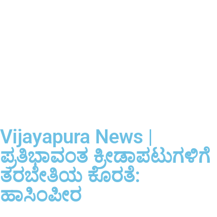
Vijayapura News |
ಪ್ರತಿಭಾವಂತ ಕ್ರೀಡಾಪಟುಗಳಿಗೆ
ತರಬೇತಿಯ ಕೊರತೆ:
ಹಾಸಿಂಪೀರ