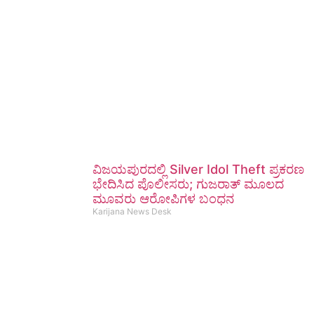
ವಿಜಯಪುರದಲ್ಲಿ Silver Idol Theft ಪ್ರಕರಣ
ಭೇದಿಸಿದ ಪೊಲೀಸರು; ಗುಜರಾತ್ ಮೂಲದ
ಮೂವರು ಆರೋಪಿಗಳ ಬಂಧನ
Karijana News Desk