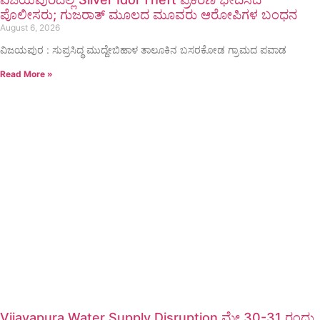
ಪೊಲೀಸರು; ಗುಜರಾತ್ ಮೂಲದ ಮೂವರು ಆರೋಪಿಗಳ ಬಂಧನ
August 6, 2026
ವಿಜಯಪುರ : ಸುಪ್ರಸಿದ್ಧ ಮುದ್ದೇಬಿಹಾಳ ತಾಲೂಕಿನ ಬಸರಕೋಡ ಗ್ರಾಮದ ಪವಾಡ
Read More »
Vijayapura Water Supply Disruption ಮೇ 30-31 ರಂದು