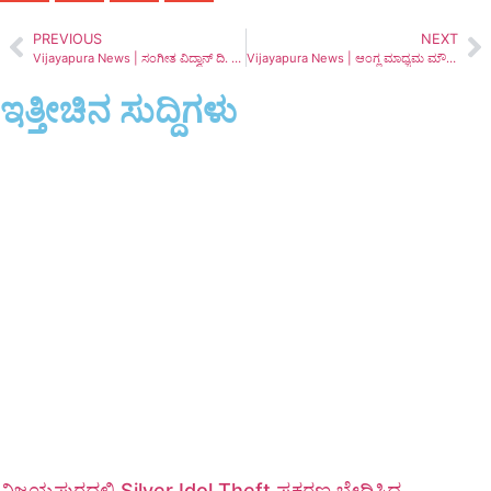
PREVIOUS
NEXT
Vijayapura News | ಸಂಗೀತ ವಿದ್ವಾನ್ ದಿ. ಶ್ರೀಮಂತ ಅವಟಿ ಪುಣ್ಯ ಸ್ಮರಣೆ | ಯುವ ಸಂಗೀತ ಪುರಸ್ಕಾರ 2024
Vijayapura News | ಆಂಗ್ಲ ಮಾಧ್ಯಮ ಮೌಲಾನ ಅಜಾದ್ ಶಾಲೆಯನ್ನು ರದ್ದುಪಡಿಸಿದ್ದಕ್ಕಾಗಿ ಕೆ.ಆರ್.ಎಸ್. ಪಕ್ಷದಿಂದ ಹೋರಾಟ
ಇತ್ತೀಚಿನ ಸುದ್ದಿಗಳು
ವಿಜಯಪುರದಲ್ಲಿ Silver Idol Theft ಪ್ರಕರಣ ಭೇದಿಸಿದ