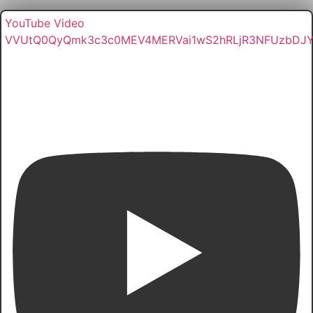
YouTube Video
VVUtQ0QyQmk3c3c0MEV4MERVai1wS2hRLjR3NFUzbDJ