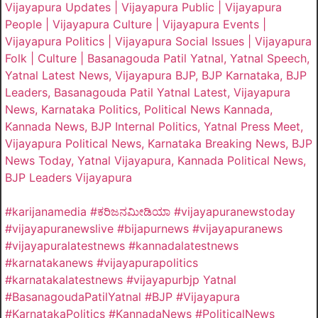
Vijayapura Updates | Vijayapura Public | Vijayapura
People | Vijayapura Culture | Vijayapura Events |
Vijayapura Politics | Vijayapura Social Issues | Vijayapura
Folk | Culture | Basanagouda Patil Yatnal, Yatnal Speech,
Yatnal Latest News, Vijayapura BJP, BJP Karnataka, BJP
Leaders, Basanagouda Patil Yatnal Latest, Vijayapura
News, Karnataka Politics, Political News Kannada,
Kannada News, BJP Internal Politics, Yatnal Press Meet,
Vijayapura Political News, Karnataka Breaking News, BJP
News Today, Yatnal Vijayapura, Kannada Political News,
BJP Leaders Vijayapura
#karijanamedia #ಕರಿಜನಮೀಡಿಯಾ #vijayapuranewstoday
#vijayapuranewslive #bijapurnews #vijayapuranews
#vijayapuralatestnews #kannadalatestnews
#karnatakanews #vijayapurapolitics
#karnatakalatestnews #vijayapurbjp Yatnal
#BasanagoudaPatilYatnal #BJP #Vijayapura
#KarnatakaPolitics #KannadaNews #PoliticalNews