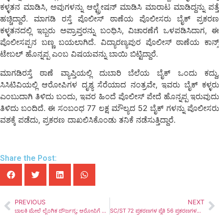
ಕಳ್ಳತನ ಮಾಡಿಸಿ, ಅವುಗಳನ್ನು ಆಲ್ಟ್ರೇಷನ್ ಮಾಡಿಸಿ ಮಾರಾಟ ಮಾಡಿದ್ದನ್ನು ಪತ್ತೆ
ಹಚ್ಚಿದ್ದಾರೆ. ಮಾಗಡಿ ರಸ್ತೆ ಪೊಲೀಸ್ ಠಾಣೆಯ ಪೊಲೀಸರು ಬೈಕ್ ಪ್ರಕರಣ
ಕಳ್ಳತನದಲ್ಲಿ ಇಬ್ಬರು ಅಪ್ರಾಪ್ತರನ್ನು ಬಂಧಿಸಿ, ವಿಚಾರಣೆಗೆ ಒಳಪಡಿಸಿದಾಗ, ಈ
ಪೊಲೀಸಪ್ಪನ ಬಣ್ಣ ಬಯಲಾಗಿದೆ. ವಿದ್ಯಾರಣ್ಯಪುರ ಪೊಲೀಸ್ ಠಾಣೆಯ ಕಾನ್ಸ್
ಟೇಬಲ್ ಹೊನ್ನಪ್ಪ ಎಂಬ ವಿಷಯವನ್ನು ಬಾಯಿ ಬಿಟ್ಟಿದ್ದಾರೆ.
ಮಾಗಡಿರಸ್ತೆ ಠಾಣೆ ವ್ಯಾಪ್ತಿಯಲ್ಲಿ ದುಬಾರಿ ಬೆಲೆಯ ಬೈಕ್ ಒಂದು ಕದ್ದು,
ಸಿಸಿಟಿವಿಯಲ್ಲಿ ಆರೋಪಿಗಳ ದೃಶ್ಯ ಸೆರೆಯಾದ ನಂತ್ರವೇ, ಇವರು ಬೈಕ್ ಕಳ್ಳರು
ಎಂಬುದಾಗಿ ತಿಳಿದು ಬಂದು, ಇವರ ಹಿಂದೆ ಪೊಲೀಸ್ ಪೇದೆ ಹೊನ್ನಪ್ಪ ಇರುವುದು
ತಿಳಿದು ಬಂದಿದೆ. ಈ ಸಂಬಂಧ 77 ಲಕ್ಷ ಮೌಲ್ಯದ 52 ಬೈಕ್ ಗಳನ್ನು ಪೊಲೀಸರು
ವಶಕ್ಕೆ ಪಡೆದು, ಪ್ರಕರಣ ದಾಖಲಿಸಿಕೊಂಡು ತನಿಕೆ ನಡೆಸುತ್ತಿದ್ದಾರೆ.
Share the Post:
PREVIOUS
NEXT
ಬಾಲಕಿ ಮೇಲೆ ಲೈಂಗಿಕ ದೌರ್ಜನ್ಯ; ಆರೋಪಿಗೆ 20 ವರ್ಷ ಕಠಿಣ ಶಿಕ್ಷೆ
SC/ST 72 ಪ್ರಕರಣಗಳ ಪೈಕಿ 56 ಪ್ರಕರಣಗಳಲ್ಲಿ ದೌರ್ಜನ್ಯಕೊಳಗಾದ ಸಂತ್ರಸ್ತರಿಗೆ 132.31 ಲಕ್ಷ ಪರಿಹಾರ; ಜಿಲ್ಲಾಧಿಕಾರಿ ಪಿ.ಸುನೀಲಕುಮಾರ್