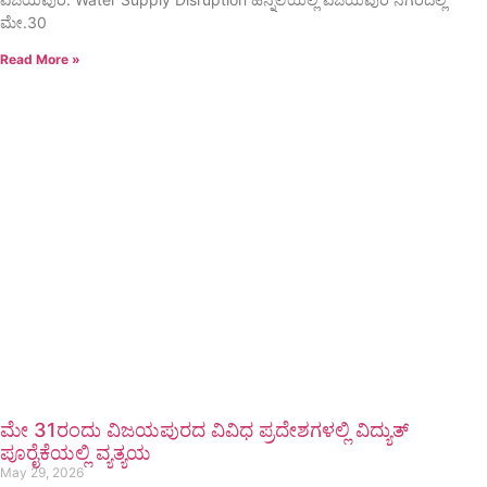
ಮೇ.30
Read More »
ಮೇ 31ರಂದು ವಿಜಯಪುರದ ವಿವಿಧ ಪ್ರದೇಶಗಳಲ್ಲಿ ವಿದ್ಯುತ್
ಪೂರೈಕೆಯಲ್ಲಿ ವ್ಯತ್ಯಯ
May 29, 2026