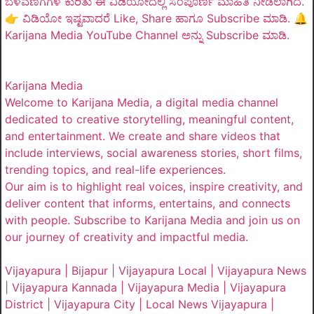
ಬೆಳವಣಿಗೆಗಳ ಕುರಿತು ಈ ವಿಡಿಯೋದಲ್ಲಿ ಸಂಪೂರ್ಣ ಮಾಹಿತಿ ನೀಡಲಾಗಿದೆ.
👉 ವಿಡಿಯೋ ಇಷ್ಟವಾದರೆ Like, Share ಹಾಗೂ Subscribe ಮಾಡಿ. 🔔
Karijana Media YouTube Channel ಅನ್ನು Subscribe ಮಾಡಿ.
Karijana Media
Welcome to Karijana Media, a digital media channel
dedicated to creative storytelling, meaningful content,
and entertainment. We create and share videos that
include interviews, social awareness stories, short films,
trending topics, and real-life experiences.
Our aim is to highlight real voices, inspire creativity, and
deliver content that informs, entertains, and connects
with people. Subscribe to Karijana Media and join us on
our journey of creativity and impactful media.
Vijayapura | Bijapur | Vijayapura Local | Vijayapura News
| Vijayapura Kannada | Vijayapura Media | Vijayapura
District | Vijayapura City | Local News Vijayapura |