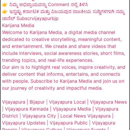
👉 ನಿಮ್ಮ ಅಭಿಪ್ರಾಯವನ್ನು Comment ನಲ್ಲಿ ತಿಳಿಸಿ
👉 ಇನ್ನಷ್ಟು ಕರ್ನಾಟಕ ಮತ್ತು ವಿಜಯಪುರ ರಾಜಕೀಯ ಸುದ್ದಿಗಳಿಗಾಗಿ ನಮ್ಮ
ಚಾನೆಲ್ Subscrvijayapurbjp
Karijana Media
Welcome to Karijana Media, a digital media channel
dedicated to creative storytelling, meaningful content,
and entertainment. We create and share videos that
include interviews, social awareness stories, short films,
trending topics, and real-life experiences.
Our aim is to highlight real voices, inspire creativity, and
deliver content that informs, entertains, and connects
with people. Subscribe to Karijana Media and join us on
our journey of creativity and impactful media.
Vijayapura | Bijapur | Vijayapura Local | Vijayapura News
| Vijayapura Kannada | Vijayapura Media | Vijayapura
District | Vijayapura City | Local News Vijayapura |
Vijayapura Updates | Vijayapura Public | Vijayapura
People | Vijayapura Culture | Vijayapura Events |