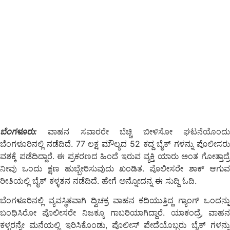
ಬೆಂಗಳೂರು:
ವಾಹನ ಸವಾರರೇ ಬೆಚ್ಚಿ ಬೀಳಿಸೋ‍ ಘಟನೆಯೊಂದು
ಬೆಂಗಳೂರಿನಲ್ಲಿ ನಡೆದಿದೆ. 77 ಲಕ್ಷ ಮೌಲ್ಯದ 52 ಕದ್ದ ಬೈಕ್ ಗಳನ್ನು ಪೊಲೀಸರು
ವಶಕ್ಕೆ ಪಡೆದಿದ್ದಾರೆ. ಈ ಪ್ರಕರಣದ ಹಿಂದೆ ಇರುವ ವ್ಯಕ್ತಿ ಯಾರು ಅಂತ ಗೋತ್ತಾದ್ರೆ
ನೀವು ಒಂದು ಕ್ಷಣ ಹುಬ್ಬೇರಿಸುವುದು ಖಂಡಿತ. ಪೊಲೀಸರೇ ಶಾಕ್ ಆಗುವ
ರೀತಿಯಲ್ಲಿ ಬೈಕ್‌ ಕಳ್ಳತನ ನಡೆದಿದೆ. ಹೇಗೆ ಅನ್ನೋದನ್ನ ಈ ಸುದ್ದಿ ಓದಿ.
ಬೆಂಗಳೂರಿನಲ್ಲಿ ವ್ಯವಸ್ಥಿತವಾಗಿ ದ್ವಿಚಕ್ರ ವಾಹನ ಕದಿಯುತ್ತಿದ್ದ ಗ್ಯಾಂಗ್ ಒಂದನ್ನು
ಬಂಧಿಸಿರೋ ಪೊಲೀಸರೇ ನಿಜಕ್ಕೂ ಗಾಬರಿಯಾಗಿದ್ದಾರೆ. ಯಾಕಂದ್ರೆ, ವಾಹನ
ಕಳ್ಳರನ್ನೇ ಮನೆಯಲ್ಲಿ ಇರಿಸಿಕೊಂಡು, ಪೊಲೀಸ್ ಪೇದೆಯೊಬ್ಬರು ಬೈಕ್ ಗಳನ್ನು