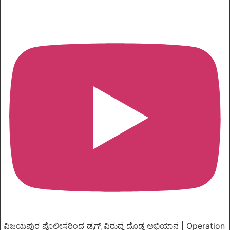
ವಿಜಯಪುರ ಪೊಲೀಸರಿಂದ ಡ್ರಗ್ಸ್ ವಿರುದ್ಧ ದೊಡ್ಡ ಅಭಿಯಾನ | Operation