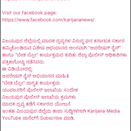
Visit our facebook page:
https://www.facebook.com/karijananews/
ವಿಜಯಪುರ ಜಿಲ್ಲೆಯಲ್ಲಿ ಮಾದಕ ದ್ರವ್ಯಗಳ ವಿರುದ್ಧ ಘನ ಕರ್ನಾಟಕ ಸರ್ಕಾರ
ಹಮ್ಮಿಕೊಂಡಿರುವ ವಿಶೇಷ ಅಭಿಯಾನದ ಅಂಗವಾಗಿ "ಆಪರೇಷನ್ ರೈಸ್"
ಹಾಗೂ "ಬೇಡ ಬ್ರೋ" ಕಾರ್ಯಕ್ರಮದ ಕುರಿತು ಜಿಲ್ಲಾ ಪೊಲೀಸ್ ಅಧಿಕಾರಿಗಳು
ಪತ್ರಿಕಾಗೋಷ್ಠಿ ನಡೆಸಿದರು.
ಈ ವಿಡಿಯೋದಲ್ಲಿ:
ಆಪರೇಷನ್ ರೈಸ್ ಅಭಿಯಾನದ ಮಾಹಿತಿ
"ಬೇಡ ಬ್ರೋ" ಜಾಗೃತಿ ಕಾರ್ಯಕ್ರಮ
ಯುವಜನರಿಗೆ ಪೊಲೀಸ್ ಇಲಾಖೆಯ ಸಂದೇಶ
ವಿಜಯಪುರ ಪೊಲೀಸ್ ಇಲಾಖೆಯ ಕ್ರಮಗಳು
ಮಾದಕ ದ್ರವ್ಯ ತಡೆಗೆ ಸರ್ಕಾರದ ಯೋಜನೆ
ಇಂತಹ ವಿಜಯಪುರ ಜಿಲ್ಲೆಯ ತಾಜಾ ಸುದ್ದಿಗಳಿಗಾಗಿ Karijana Media
YouTube ಚಾನೆಲ್‌ಗೆ Subscribe ಮಾಡಿ.