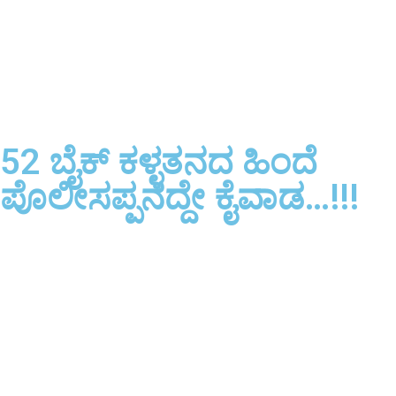
52 ಬೈಕ್‌ ಕಳ್ಳತನದ ಹಿಂದೆ
ಪೊಲೀಸಪ್ಪನದ್ದೇ ಕೈವಾಡ…!!!