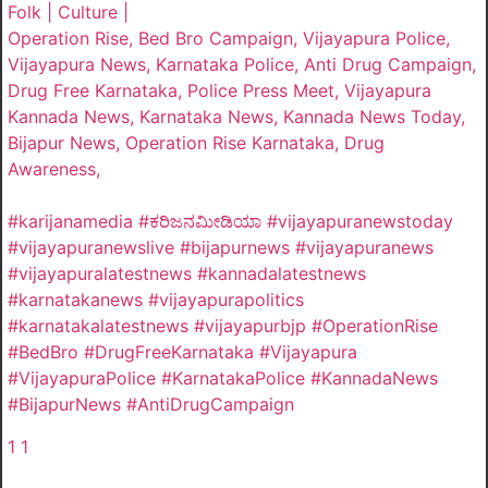
Folk | Culture |
Operation Rise, Bed Bro Campaign, Vijayapura Police,
Vijayapura News, Karnataka Police, Anti Drug Campaign,
Drug Free Karnataka, Police Press Meet, Vijayapura
Kannada News, Karnataka News, Kannada News Today,
Bijapur News, Operation Rise Karnataka, Drug
Awareness,
#karijanamedia #ಕರಿಜನಮೀಡಿಯಾ #vijayapuranewstoday
#vijayapuranewslive #bijapurnews #vijayapuranews
#vijayapuralatestnews #kannadalatestnews
#karnatakanews #vijayapurapolitics
#karnatakalatestnews #vijayapurbjp #OperationRise
#BedBro #DrugFreeKarnataka #Vijayapura
#VijayapuraPolice #KarnatakaPolice #KannadaNews
#BijapurNews #AntiDrugCampaign
1
1