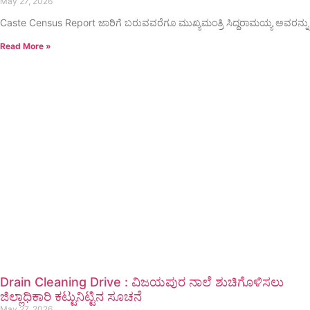
May 27, 2026
Caste Census Report ಜಾರಿಗೆ ಬರುವವರೆಗೂ ಮುಖ್ಯಮಂತ್ರಿ ಸಿದ್ದರಾಮಯ್ಯ ಅವರನ್ನು
Read More »
Drain Cleaning Drive : ವಿಜಯಪುರ ನಾಲೆ ಶುಚಿಗೊಳಿಸಲು
ಜಿಲ್ಲಾಧಿಕಾರಿ ಕಟ್ಟುನಿಟ್ಟಿನ ಸೂಚನೆ
May 27, 2026