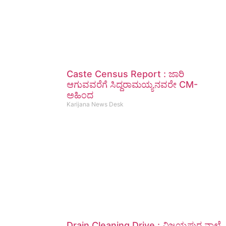
Caste Census Report : ಜಾರಿ
ಆಗುವವರೆಗೆ ಸಿದ್ದರಾಮಯ್ಯನವರೇ CM-
ಅಹಿಂದ
Karijana News Desk
Drain Cleaning Drive : ವಿಜಯಪುರ ನಾಲೆ