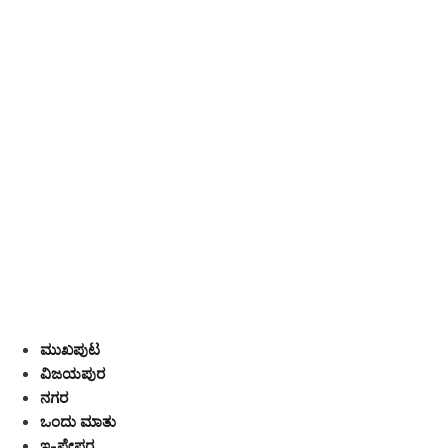
ಮುಖಪುಟ
ವಿಜಯಪುರ
ನಗರ
ಒಂದು ಮಾತು
ಇ-ಪೇಪರ