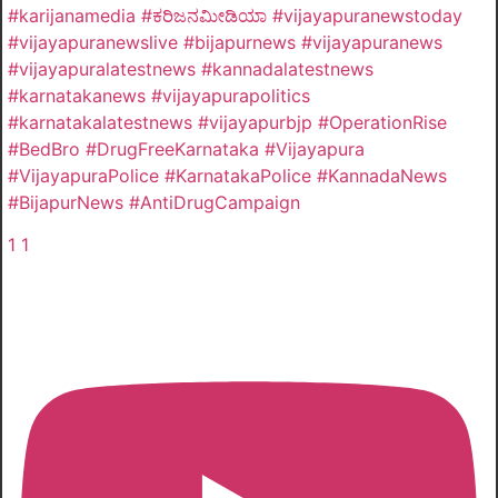
#karijanamedia #ಕರಿಜನಮೀಡಿಯಾ #vijayapuranewstoday
#vijayapuranewslive #bijapurnews #vijayapuranews
#vijayapuralatestnews #kannadalatestnews
#karnatakanews #vijayapurapolitics
#karnatakalatestnews #vijayapurbjp #OperationRise
#BedBro #DrugFreeKarnataka #Vijayapura
#VijayapuraPolice #KarnatakaPolice #KannadaNews
#BijapurNews #AntiDrugCampaign
1
1