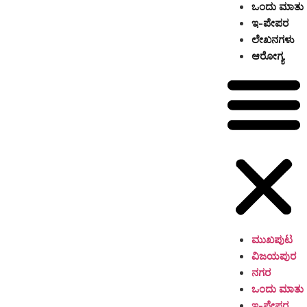
ಒಂದು ಮಾತು
ಇ-ಪೇಪರ
ಲೇಖನಗಳು
ಆರೋಗ್ಯ
ಮುಖಪುಟ
ವಿಜಯಪುರ
ನಗರ
ಒಂದು ಮಾತು
ಇ-ಪೇಪರ