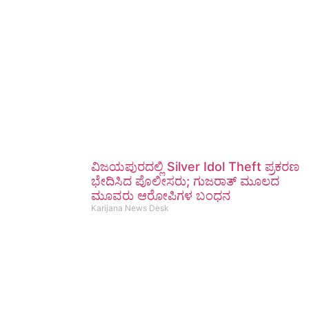
ವಿಜಯಪುರದಲ್ಲಿ Silver Idol Theft ಪ್ರಕರಣ
ಭೇದಿಸಿದ ಪೊಲೀಸರು; ಗುಜರಾತ್ ಮೂಲದ
ಮೂವರು ಆರೋಪಿಗಳ ಬಂಧನ
Karijana News Desk