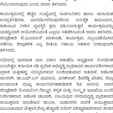
ನೇಮಿಸಲಾಗುವುದು ಎಂದು ಅವರು ತಿಳಿಸಿದರು.
ಕಾರ್ಯಕ್ರಮದಲ್ಲಿ ಹೆಚ್ಚಿನ ಸಂಖ್ಯೆಯಲ್ಲಿ ಸಾರ್ವಜನಿಕರು ಹಾಗೂ ಚುನಾಯಿತ
ಜನಪ್ರತಿನಿಧಿಗಳು ಭಾಗವಹಿಸಲಿರುವುದರಿಂದ, ಸುಸಜ್ಜಿತ ಶಾಮಿಯಾನ,
ಕುಡಿಯುವ ನೀರಿನ ವ್ಯವಸ್ಥೆಗೆ ಕ್ರಮ ವಹಿಸಲಾಗುತ್ತಿದೆ. ಕಾರ್ಯಕ್ರಮವನ್ನು
ಯಶಸ್ವಿಯಾಗಿ ಆಯೋಜಿಸುವಂತೆ ಎಲ್ಲರೂ ಸಹಕರಿಸುವಂತೆ ಅವರು ತಿಳಿಸಿದರು.
ಜಿಲ್ಲಾಧಿಕಾರಿ ಟಿ.ಭೂಬಾಲನ್ ಮಾತನಾಡಿ, ಕಾರ್ಯಕ್ರಮ ವಿಜ್ರಂಭಣೆಯಿAದ
ನಡೆಸಲು ಜಿಲ್ಲಾಡಳಿತ ಎಲ್ಲ ರೀತಿಯ ಸಹಾಯ ಸಹಕಾರ ನೀಡುವುದಾಗಿ
ತಿಳಿಸಿದರು.
ಸಭೆಯಲ್ಲಿ ಧಾರವಾಡ ಬಾಲ ವಿಕಾಸ ಅಕಾಡೆಮಿ ಅಧ್ಯಕ್ಷರಾದ ಸಂಗಮೇಶ
ಬಬಲೇಶ್ವರ, ಕರ್ನಾಟಕ ಗಡಿ ಪ್ರದೇಶ ಅಭಿವೃದ್ಧಿ ಪ್ರಾಧಿಕಾರದ ಕಾರ್ಯದರ್ಶಿಗಳಾದ
ಪ್ರಕಾಶ ಮತ್ತೀಹಳ್ಳಿ, ಸದಸ್ಯರುಗಳಾದ ಸಂಜೀವಕುಮಾರ ಅತಿವಾಳೆ, ಅಶೋಕ
ಚಂದರಗಿ, ಡಾ.ಎಮ್.ಎಸ್ ಮಧಬಾವಿ, ಭಗತ್‌ರಾಜ್, ಶಿವರೆಡ್ಡಿ ಖೇಡದ, ಜಿಲ್ಲಾ
ಪಂಚಾಯತ ಮುಖ್ಯ ಕಾರ್ಯನಿರ್ವಹಣಾಧಿಕಾರಿ ರಿಷಿ ಆನಂದ, ಅಪರ
ಜಿಲ್ಲಾಧಿಕಾರಿ ಸೋಮಲಿಂಗ ಗೆಣ್ಣೂರ, ಕನ್ನಡ ಮತ್ತು ಸಂಸ್ಕೃತಿ ಇಲಾಖೆಯ ಜಂಟಿ
ನಿರ್ದೇಶಕರಾದ ಅಶೋಕ ಚಲವಾದಿ, ವಿಜಯಪುರ ನಗರಾಭಿವೃದ್ಧಿ ಪ್ರಾಧಿಕಾರದ
ಆಯುಕ್ತರಾದ ರಾಜಶೇಖರ ಡಂಬಳ, ಮಹಾನಗರ ಪಾಲಿಕೆ ಆಯುಕ್ತರಾದ
ವಿಜಯಕುಮಾರ ಮೆಕ್ಕಳಕಿ,ಜಿಲ್ಲಾ ಹೆಚ್ಚುವರಿ ಪಿಲೀಸ್ ವರಿಷ್ಠಾಧಿಕಾರಿಗಳಾದ ಶಂಕರ