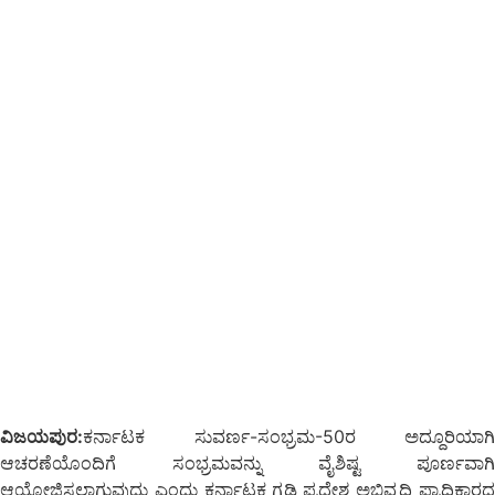
ವಿಜಯಪುರ:
ಕರ್ನಾಟಕ ಸುವರ್ಣ-ಸಂಭ್ರಮ-50ರ ಅದ್ದೂರಿಯಾಗಿ
ಆಚರಣೆಯೊಂದಿಗೆ ಸಂಭ್ರಮವನ್ನು ವೈಶಿಷ್ಟ ಪೂರ್ಣವಾಗಿ
ಆಯೋಜಿಸಲಾಗುವುದು ಎಂದು ಕರ್ನಾಟಕ ಗಡಿ ಪ್ರದೇಶ ಅಭಿವೃದ್ದಿ ಪ್ರಾಧಿಕಾರದ