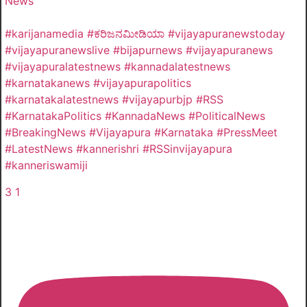
News
#karijanamedia #ಕರಿಜನಮೀಡಿಯಾ #vijayapuranewstoday
#vijayapuranewslive #bijapurnews #vijayapuranews
#vijayapuralatestnews #kannadalatestnews
#karnatakanews #vijayapurapolitics
#karnatakalatestnews #vijayapurbjp #RSS
#KarnatakaPolitics #KannadaNews #PoliticalNews
#BreakingNews #Vijayapura #Karnataka #PressMeet
#LatestNews #kannerishri #RSSinvijayapura
#kanneriswamiji
3
1