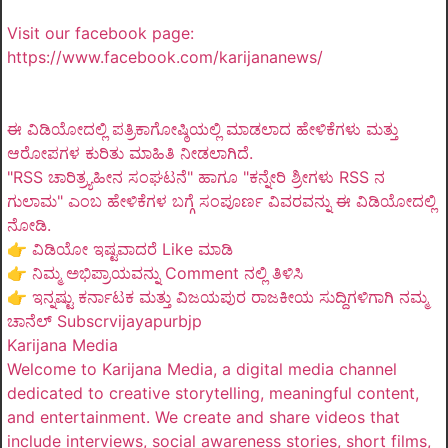
Visit our facebook page:
https://www.facebook.com/karijananews/
ಈ ವಿಡಿಯೋದಲ್ಲಿ ಪತ್ರಿಕಾಗೋಷ್ಠಿಯಲ್ಲಿ ಮಾಡಲಾದ ಹೇಳಿಕೆಗಳು ಮತ್ತು
ಆರೋಪಗಳ ಕುರಿತು ಮಾಹಿತಿ ನೀಡಲಾಗಿದೆ.
"RSS ಚಾರಿತ್ರ್ಯಹೀನ ಸಂಘಟನೆ" ಹಾಗೂ "ಕನ್ನೇರಿ ಶ್ರೀಗಳು RSS ನ
ಗುಲಾಮ" ಎಂಬ ಹೇಳಿಕೆಗಳ ಬಗ್ಗೆ ಸಂಪೂರ್ಣ ವಿವರವನ್ನು ಈ ವಿಡಿಯೋದಲ್ಲಿ
ನೋಡಿ.
👉 ವಿಡಿಯೋ ಇಷ್ಟವಾದರೆ Like ಮಾಡಿ
👉 ನಿಮ್ಮ ಅಭಿಪ್ರಾಯವನ್ನು Comment ನಲ್ಲಿ ತಿಳಿಸಿ
👉 ಇನ್ನಷ್ಟು ಕರ್ನಾಟಕ ಮತ್ತು ವಿಜಯಪುರ ರಾಜಕೀಯ ಸುದ್ದಿಗಳಿಗಾಗಿ ನಮ್ಮ
ಚಾನೆಲ್ Subscrvijayapurbjp
Karijana Media
Welcome to Karijana Media, a digital media channel
dedicated to creative storytelling, meaningful content,
and entertainment. We create and share videos that
include interviews, social awareness stories, short films,