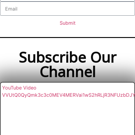
Submit
Subscribe Our
Channel
YouTube Video
VVUtQ0QyQmk3c3c0MEV4MERVai1wS2hRLjR3NFUzbDJ