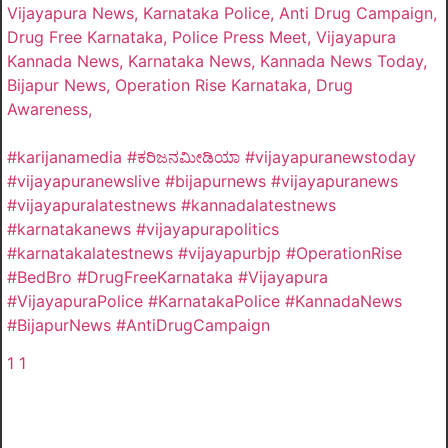
Vijayapura News, Karnataka Police, Anti Drug Campaign,
Drug Free Karnataka, Police Press Meet, Vijayapura
Kannada News, Karnataka News, Kannada News Today,
Bijapur News, Operation Rise Karnataka, Drug
Awareness,
#karijanamedia #ಕರಿಜನಮೀಡಿಯಾ #vijayapuranewstoday
#vijayapuranewslive #bijapurnews #vijayapuranews
#vijayapuralatestnews #kannadalatestnews
#karnatakanews #vijayapurapolitics
#karnatakalatestnews #vijayapurbjp #OperationRise
#BedBro #DrugFreeKarnataka #Vijayapura
#VijayapuraPolice #KarnatakaPolice #KannadaNews
#BijapurNews #AntiDrugCampaign
1
1