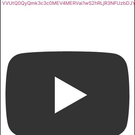
VVUtQ0QyQmk3c3c0MEV4MERVai1wS2hRLjR3NFUzbDJ