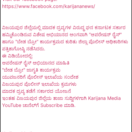
https://www.facebook.com/karijananews/
ವಿಜಯಪುರ ಜಿಲ್ಲೆಯಲ್ಲಿ ಮಾದಕ ದ್ರವ್ಯಗಳ ವಿರುದ್ಧ ಘನ ಕರ್ನಾಟಕ ಸರ್ಕಾರ
ಹಮ್ಮಿಕೊಂಡಿರುವ ವಿಶೇಷ ಅಭಿಯಾನದ ಅಂಗವಾಗಿ "ಆಪರೇಷನ್ ರೈಸ್"
ಹಾಗೂ "ಬೇಡ ಬ್ರೋ" ಕಾರ್ಯಕ್ರಮದ ಕುರಿತು ಜಿಲ್ಲಾ ಪೊಲೀಸ್ ಅಧಿಕಾರಿಗಳು
ಪತ್ರಿಕಾಗೋಷ್ಠಿ ನಡೆಸಿದರು.
ಈ ವಿಡಿಯೋದಲ್ಲಿ:
ಆಪರೇಷನ್ ರೈಸ್ ಅಭಿಯಾನದ ಮಾಹಿತಿ
"ಬೇಡ ಬ್ರೋ" ಜಾಗೃತಿ ಕಾರ್ಯಕ್ರಮ
ಯುವಜನರಿಗೆ ಪೊಲೀಸ್ ಇಲಾಖೆಯ ಸಂದೇಶ
ವಿಜಯಪುರ ಪೊಲೀಸ್ ಇಲಾಖೆಯ ಕ್ರಮಗಳು
ಮಾದಕ ದ್ರವ್ಯ ತಡೆಗೆ ಸರ್ಕಾರದ ಯೋಜನೆ
ಇಂತಹ ವಿಜಯಪುರ ಜಿಲ್ಲೆಯ ತಾಜಾ ಸುದ್ದಿಗಳಿಗಾಗಿ Karijana Media
YouTube ಚಾನೆಲ್‌ಗೆ Subscribe ಮಾಡಿ.