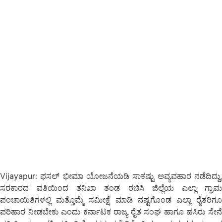
Vijayapur: ಫಸಲ್ ಭೀಮಾ ಯೋಜನೆಯಡಿ ಸಾಕಷ್ಟು ಅವ್ಯವಹಾರ ನಡೆದಿದ್ದು,
ಸರಕಾರದ ವತಿಯಿಂದ ತನಿಖಾ ತಂಡ ರಚಿಸಿ ಜಿಲ್ಲೆಯ ಎಲ್ಲಾ ಗ್ರಾಮ
ಪಂಚಾಯಿತಿಗಳಲ್ಲಿ ಮತ್ತೊಮ್ಮೆ ಸಮೀಕ್ಷೆ ಮಾಡಿ ನಷ್ಟಗೊಂಡ ಎಲ್ಲಾ ರೈತರಿಗೂ
ಪರಿಹಾರ ನೀಡಬೇಕು ಎಂದು ಕರ್ನಾಟಕ ರಾಜ್ಯ ರೈತ ಸಂಘ ಹಾಗೂ ಹಸಿರು ಸೇನೆ