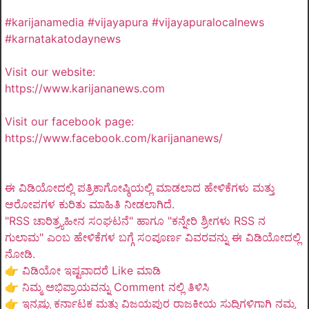
#karijanamedia #vijayapura #vijayapuralocalnews
#karnatakatodaynews
Visit our website:
https://www.karijananews.com
Visit our facebook page:
https://www.facebook.com/karijananews/
ಈ ವಿಡಿಯೋದಲ್ಲಿ ಪತ್ರಿಕಾಗೋಷ್ಠಿಯಲ್ಲಿ ಮಾಡಲಾದ ಹೇಳಿಕೆಗಳು ಮತ್ತು
ಆರೋಪಗಳ ಕುರಿತು ಮಾಹಿತಿ ನೀಡಲಾಗಿದೆ.
"RSS ಚಾರಿತ್ರ್ಯಹೀನ ಸಂಘಟನೆ" ಹಾಗೂ "ಕನ್ನೇರಿ ಶ್ರೀಗಳು RSS ನ
ಗುಲಾಮ" ಎಂಬ ಹೇಳಿಕೆಗಳ ಬಗ್ಗೆ ಸಂಪೂರ್ಣ ವಿವರವನ್ನು ಈ ವಿಡಿಯೋದಲ್ಲಿ
ನೋಡಿ.
👉 ವಿಡಿಯೋ ಇಷ್ಟವಾದರೆ Like ಮಾಡಿ
👉 ನಿಮ್ಮ ಅಭಿಪ್ರಾಯವನ್ನು Comment ನಲ್ಲಿ ತಿಳಿಸಿ
👉 ಇನ್ನಷ್ಟು ಕರ್ನಾಟಕ ಮತ್ತು ವಿಜಯಪುರ ರಾಜಕೀಯ ಸುದ್ದಿಗಳಿಗಾಗಿ ನಮ್ಮ