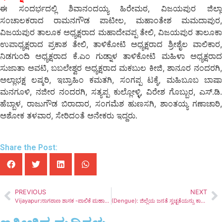
ಈ ಸಂದರ್ಭದಲ್ಲಿ ಶಿವಾನಂದಯ್ಯ ಹಿರೇಮಠ, ವಿಜಯಪುರ ಜಿಲ್ಲಾ
ಸಂಚಾಲಕರಾದ ರಾಮನಗೌಡ ಪಾಟೀಲ, ಮಹಾಂತೇಶ ಮಮದಾಪುರ,
ವಿಜಯಪುರ ತಾಲೂಕ ಅಧ್ಯಕ್ಷರಾದ ಮಹಾದೇವಪ್ಪ ತೇಲಿ, ವಿಜಯಪುರ ತಾಲೂಕಾ
ಉಪಾಧ್ಯಕ್ಷರಾದ ಪ್ರಕಾಶ ತೇಲಿ, ತಾಳಿಕೋಟಿ ಅಧ್ಯಕ್ಷರಾದ ಶ್ರೀಶೈಲ ವಾಲಿಕಾರ,
ನಿಡಗುಂದಿ ಅಧ್ಯಕ್ಷರಾದ ಕೆ.ಎಂ ಗುಡ್ನಾಳ ತಾಳಿಕೋಟಿ ಮಹಿಳಾ ಅಧ್ಯಕ್ಷರಾದ
ಸುಜಾತಾ ಅವಟಿ, ಬಬಲೇಶ್ವರ ಅಧ್ಯಕ್ಷರಾದ ಮಕಬುಲ ಕೀಜಿ, ಶಾನೂರ ನಂದರಗಿ,
ಅಲ್ಲಾಭಕ್ಷ ಲಷ್ಕರಿ, ಇಬ್ರಾಹಿಂ ಕಮತಗಿ, ಸಂಗಪ್ಪ ಟಕ್ಕೆ, ಮಹಿಬೂಬ ಬಾಷಾ
ಮನಗೂಳಿ, ನಜೀರ ನಂದರಗಿ, ಸತ್ಯಪ್ಪ ಕುಲ್ಲೋಳ್ಳಿ, ವಿರೇಶ ಗೊಬ್ಬುರ, ಎಸ್.ಡಿ.
ಹೆಬ್ಬಾಳ, ರಾಜುಗೌಡ ಬಿರಾದಾರ, ಸಂಗಮೆಶ ಹುಣಸಗಿ, ಶಾಂತಯ್ಯ ಗಣಾಚಾರಿ,
ಅಶೋಕ ತಳವಾರ, ಸೇರಿದಂತೆ ಅನೇಕರು ಇದ್ದರು.
Share the Post:
PREVIOUS
NEXT
Vijayapur:ನಾಗಠಾಣ ಶಾಸಕ -ಪಾಲಿಕೆ ಮಹಾಪೌರರಿಂದ ಭೇಟಿ
(Dengue): ಜಿಲ್ಲೆಯ ಜನತೆ ಸ್ವಚ್ಛತೆಯನ್ನು ಕಾಪಾಡಿ.