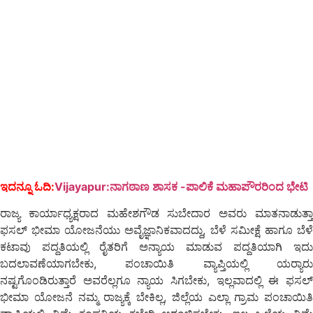
ಇದನ್ನೂ ಓದಿ:
Vijayapur:ನಾಗಠಾಣ ಶಾಸಕ -ಪಾಲಿಕೆ ಮಹಾಪೌರರಿಂದ ಭೇಟಿ
ರಾಜ್ಯ ಕಾರ್ಯಾಧ್ಯಕ್ಷರಾದ ಮಹೇಶಗೌಡ ಸುಬೇದಾರ ಅವರು ಮಾತನಾಡುತ್ತಾ
ಫಸಲ್ ಭೀಮಾ ಯೋಜನೆಯು ಅವೈಜ್ಞಾನಿಕವಾದದ್ದು, ಬೆಳೆ ಸಮೀಕ್ಷೆ ಹಾಗೂ ಬೆಳೆ
ಕಟಾವು ಪದ್ದತಿಯಲ್ಲಿ ರೈತರಿಗೆ ಅನ್ಯಾಯ ಮಾಡುವ ಪದ್ದತಿಯಾಗಿ ಇದು
ಬದಲಾವಣೆಯಾಗಬೇಕು, ಪಂಚಾಯಿತಿ ವ್ಯಾಪ್ತಿಯಲ್ಲಿ ಯರ‍್ಯಾರು
ನಷ್ಟಗೊಂಡಿರುತ್ತಾರೆ ಅವರೆಲ್ಲಗೂ ನ್ಯಾಯ ಸಿಗಬೇಕು, ಇಲ್ಲವಾದಲ್ಲಿ ಈ ಫಸಲ್
ಭೀಮಾ ಯೋಜನೆ ನಮ್ಮ ರಾಜ್ಯಕ್ಕೆ ಬೇಕಿಲ್ಲ, ಜಿಲ್ಲೆಯ ಎಲ್ಲಾ ಗ್ರಾಮ ಪಂಚಾಯಿತಿ