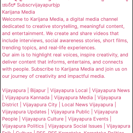
ಚಾನೆಲ್ Subscrvijayapurbjp
Karijana Media
Welcome to Karijana Media, a digital media channel
dedicated to creative storytelling, meaningful content,
and entertainment. We create and share videos that
include interviews, social awareness stories, short films,
trending topics, and real-life experiences.
Our aim is to highlight real voices, inspire creativity, and
deliver content that informs, entertains, and connects
with people. Subscribe to Karijana Media and join us on
our journey of creativity and impactful media.
Vijayapura | Bijapur | Vijayapura Local | Vijayapura News
| Vijayapura Kannada | Vijayapura Media | Vijayapura
District | Vijayapura City | Local News Vijayapura |
Vijayapura Updates | Vijayapura Public | Vijayapura
People | Vijayapura Culture | Vijayapura Events |
Vijayapura Politics | Vijayapura Social Issues | Vijayapura
Folk | Culture | RSS, RSS Karnataka, Karnataka Politics,