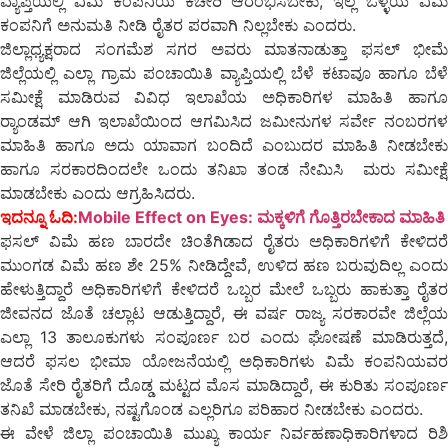
ವ್ಯಾಪ್ತಿಯಲ್ಲಿ ವಿಮೆ ಕಂಪನಿಯ ಕಚೇರಿ ಆರಂಭಿಸಬೇಕು, ಇಲ್ಲ ಒಳ್ಳೆಯ ವಿಮೆ
ಕಂಪನಿಗೆ ಅನುಮತಿ ನೀಡಿ ರೈತರ ಪರವಾಗಿ ನಿಲ್ಲಬೇಕು ಎಂದರು.
ಜಿಲ್ಲಾಧ್ಯಕ್ಷರಾದ ಸಂಗಮೆಶ ಸಗರ ಅವರು ಮಾತನಾಡುತ್ತಾ ಫಸಲ್ ಭೀಮೆ
ಜಿಲ್ಲೆಯಲ್ಲಿ ಎಲ್ಲಾ ಗ್ರಾಮ ಪಂಚಾಯಿತಿ ವ್ಯಾಪ್ತಿಯಲ್ಲಿ ಬೆಳೆ ಕಟಾವೂ ಹಾಗೂ ಬೆಳೆ
ಸಮೀಕ್ಷೆ ಮಾಡಿರುವ ವಿವಿಧ ಇಲಾಖೆಯ ಅಧಿಕಾರಿಗಳ ಮಾಹಿತಿ ಹಾಗೂ
ರ‍್ಯಾಂಡಮ್ ಆಗಿ ಇಲಾಖೆಯಿಂದ ಆಗಮಿಸಿದ ಜಮೀನುಗಳ ಸರ್ವೇ ನಂಬರಗಳ
ಮಾಹಿತಿ ಹಾಗೂ ಅದು ಯಾವಾಗ ಬಂದಿದೆ ಎಂಬುದರ ಮಾಹಿತಿ ನೀಡಬೇಕು
ಹಾಗೂ ಸರಕಾರದಿಂದಲೇ ಒಂದು ತನಿಖಾ ತಂಡ ನೇಮಿಸಿ ಮರು ಸಮೀಕ್ಷೆ
ಮಾಡಬೇಕು ಎಂದು ಆಗ್ರಹಿಸಿದರು.
ಇದನ್ನೂ ಓದಿ:
Mobile Effect on Eyes: ಮಕ್ಕಳಿಗೆ ಗೊತ್ತಿರಬೇಕಾದ ಮಾಹಿತಿ
ಫಸಲ್ ವಿಮೆ ಹಣ ಬಾರದೇ ಚಿಂತೆಗಿಡಾದ ರೈತರು ಅಧಿಕಾರಿಗಳಿಗೆ ಕೇಳಿದರೆ
ಮುಂಗಡ ವಿಮೆ ಹಣ ಶೇ 25% ನೀಡಿದ್ದೇವೆ, ಉಳಿದ ಹಣ ಬರುವುದಿಲ್ಲ ಎಂದು
ಹೇಳುತ್ತಿದ್ದಾರೆ ಅಧಿಕಾರಿಗಳಿಗೆ ಕೇಳಿದರೆ ಒಬ್ಬರ ಮೇಲೆ ಒಬ್ಬರು ಹಾಕುತ್ತಾ ರೈತರ
ಜೀವನದ ಜೊತೆ ಚಲ್ಲಾಟ ಆಡುತ್ತಿದ್ದಾರೆ, ಈ ವರ್ಷ ರಾಜ್ಯ ಸರಕಾರವೇ ಜಿಲ್ಲೆಯ
ಎಲ್ಲಾ 13 ತಾಲೂಕುಗಳು ಸಂಪೂರ್ಣ ಬರ ಎಂದು ಘೋಷಣೆ ಮಾಡಿರುತ್ತದೆ,
ಆದರೆ ಫಸಲ ಭೀಮಾ ಯೋಜನೆಯಲ್ಲಿ ಅಧಿಕಾರಿಗಳು ವಿಮೆ ಕಂಪನಿಯವರ
ಜೊತೆ ಸೇರಿ ರೈತರಿಗೆ ದೊಡ್ಡ ಮಟ್ಟದ ಮೊಸ ಮಾಡಿದ್ದಾರೆ, ಈ ಕುರಿತು ಸಂಪೂರ್ಣ
ತನಿಖೆ ಮಾಡಬೇಕು, ನಷ್ಟಗೊಂಡ ಎಲ್ಲರಿಗೂ ಪರಿಹಾರ ನೀಡಬೇಕು ಎಂದರು.
ಈ ವೇಳೆ ಜಿಲ್ಲಾ ಪಂಚಾಯಿತಿ ಮುಖ್ಯ ಕಾರ್ಯ ನಿರ್ವಹಣಾಧಿಕಾರಿಗಳಾದ ರಿಶಿ