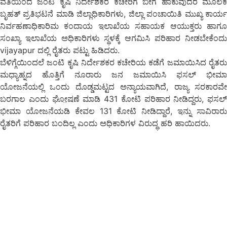
ವತಿಯಿಂದ ಜಂಟಿ ಕೃಷಿ ನಿರ್ದೇಶಕರ ಕಚೇರಿಗೆ ಬೀಗ ಹಾಕುವುದರ ಮೂಲಕ
ಬೃಹತ್ ಪ್ರತಿಭಟನೆ ಮಾಡಿ ಜಿಲ್ಲಾಧಿಕಾರಿಗಳು, ಜಿಲ್ಲಾ ಪಂಚಾಯಿತಿ ಮುಖ್ಯ ಕಾರ್ಯ
ನಿರ್ವಹಣಾಧಿಕಾರಿಮ ಕಂದಾಯ ಇಲಾಖೆಯ ಸಹಾಯಕ ಆಯುಕ್ತರು ಹಾಗೂ
ಸಂಖ್ಯಾ ಇಲಾಖೆಯ ಅಧಿಕಾರಿಗಳು ಸ್ಥಳಕ್ಕೆ ಆಗಮಿಸಿ ಪರಿಹಾರ ನೀಡಬೇಕೆಂದು
vijayapur ದಲ್ಲಿ ರೈತರು ಪಟ್ಟು ಹಿಡಿದರು.
ಬೆಳಿಗ್ಗೆಯಿಂದಲೆ ಜಂಟಿ ಕೃಷಿ ನಿರ್ದೇಶಕರ ಕಚೇರಿಯ ಕಡೆಗೆ ಜಮಾಯಿಸಿದ ರೈತರು
ಮಧ್ಯಾಹ್ನದ ಹೊತ್ತಿಗೆ ನೂರಾರು ಜನ ಜಮಾಯಿಸಿ ಫಸಲ್ ಭೀಮಾ
ಯೋಜನೆಯಲ್ಲಿ ಒಂದು ದೊಡ್ಡಮಟ್ಟದ ಅನ್ಯಾಯವಾಗಿದೆ, ರಾಜ್ಯ ಸರಕಾರವೇ
ಬರಗಾಲ ಎಂದು ಘೋ಼ಷಣೆ ಮಾಡಿ 431 ಕೋಟಿ ಪರಿಹಾರ ನೀಡಿದ್ದರು, ಫಸಲ್
ಭೀಮಾ ಯೋಜನೆಯಡಿ ಕೇವಲ 131 ಕೋಟಿ ನೀಡಿದ್ದಾರೆ, ಇನ್ನು ಸಾವಿರಾರು
ರೈತರಿಗೆ ಪರಿಹಾರ ಬಂದಿಲ್ಲ ಎಂದು ಅಧಿಕಾರಿಗಳ ವಿರುದ್ಧ ಹರಿ ಹಾಯಿದರು.