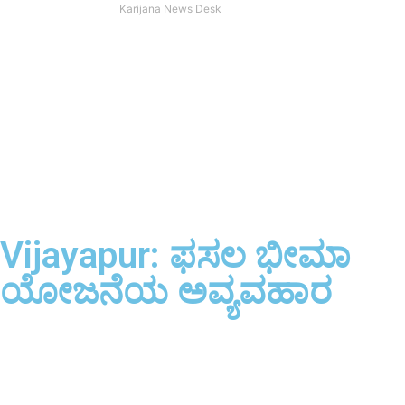
Karijana News Desk
Vijayapur: ಫಸಲ ಭೀಮಾ
ಯೋಜನೆಯ ಅವ್ಯವಹಾರ