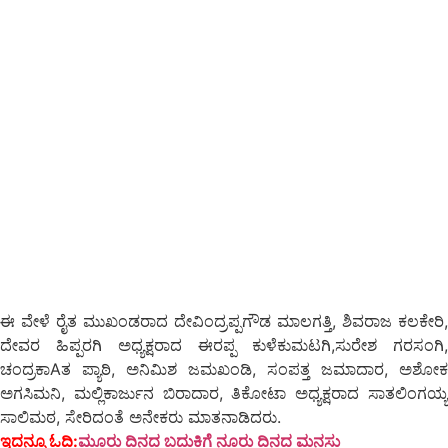
ಈ ವೇಳೆ ರೈತ ಮುಖಂಡರಾದ ದೇವಿಂದ್ರಪ್ಪಗೌಡ ಮಾಲಗತ್ತಿ, ಶಿವರಾಜ ಕಲಕೇರಿ,
ದೇವರ ಹಿಪ್ಪರಗಿ ಅಧ್ಯಕ್ಷರಾದ ಈರಪ್ಪ ಕುಳೆಕುಮಟಗಿ,ಸುರೇಶ ಗರಸಂಗಿ,
ಚಂದ್ರಕಾAತ ಪ್ಯಾಠಿ, ಅನಿಮಿಶ ಜಮಖಂಡಿ, ಸಂಪತ್ತ ಜಮಾದಾರ, ಅಶೋಕ
ಅಗಸಿಮನಿ, ಮಲ್ಲಿಕಾರ್ಜುನ ಬಿರಾದಾರ, ತಿಕೋಟಾ ಅಧ್ಯಕ್ಷರಾದ ಸಾತಲಿಂಗಯ್ಯ
ಸಾಲಿಮಠ, ಸೇರಿದಂತೆ ಅನೇಕರು ಮಾತನಾಡಿದರು.
ಇದನ್ನೂ ಓದಿ:
ಮೂರು ದಿನದ ಬದುಕಿಗೆ ನೂರು ದಿನದ ಮನಸು