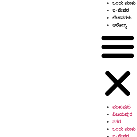
ಒಂದು ಮಾತು
ಇ-ಪೇಪರ
ಲೇಖನಗಳು
ಆರೋಗ್ಯ
ಮುಖಪುಟ
ವಿಜಯಪುರ
ನಗರ
ಒಂದು ಮಾತು
ಇ-ಪೇಪರ