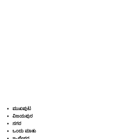
ಮುಖಪುಟ
ವಿಜಯಪುರ
ನಗರ
ಒಂದು ಮಾತು
ಇ-ಪೇಪರ