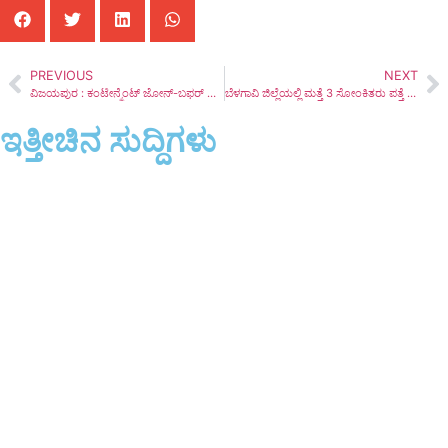
PREVIOUS
NEXT
ವಿಜಯಪುರ : ಕಂಟೇನ್ಮೆಂಟ್ ಜೋನ್-ಬಫರ್ ಜೋನ್ ಪ್ರದೇಶದ ಮನೆಮನೆ ಸಮೀಕ್ಷೆಗೆ ಆದೇಶ
ಬೆಳಗಾವಿ ಜಿಲ್ಲೆಯಲ್ಲಿ ಮತ್ತೆ 3 ಸೋಂಕಿತರು ಪತ್ತೆ : 17 ಕ್ಕೇರಿದ ಸಂಖ್ಯೆ
ಇತ್ತೀಚಿನ ಸುದ್ದಿಗಳು