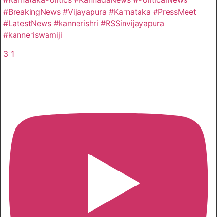
#KarnatakaPolitics #KannadaNews #PoliticalNews
#BreakingNews #Vijayapura #Karnataka #PressMeet
#LatestNews #kannerishri #RSSinvijayapura
#kanneriswamiji
3
1