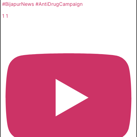
#BijapurNews #AntiDrugCampaign
1
1