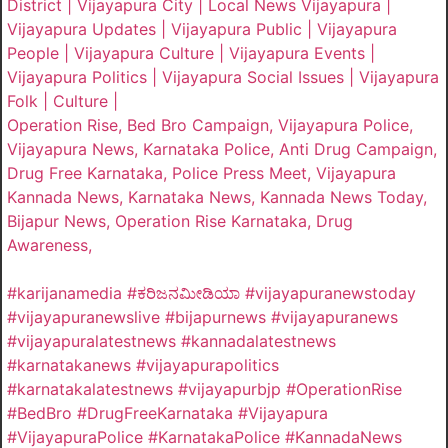
District | Vijayapura City | Local News Vijayapura |
Vijayapura Updates | Vijayapura Public | Vijayapura
People | Vijayapura Culture | Vijayapura Events |
Vijayapura Politics | Vijayapura Social Issues | Vijayapura
Folk | Culture |
Operation Rise, Bed Bro Campaign, Vijayapura Police,
Vijayapura News, Karnataka Police, Anti Drug Campaign,
Drug Free Karnataka, Police Press Meet, Vijayapura
Kannada News, Karnataka News, Kannada News Today,
Bijapur News, Operation Rise Karnataka, Drug
Awareness,
#karijanamedia #ಕರಿಜನಮೀಡಿಯಾ #vijayapuranewstoday
#vijayapuranewslive #bijapurnews #vijayapuranews
#vijayapuralatestnews #kannadalatestnews
#karnatakanews #vijayapurapolitics
#karnatakalatestnews #vijayapurbjp #OperationRise
#BedBro #DrugFreeKarnataka #Vijayapura
#VijayapuraPolice #KarnatakaPolice #KannadaNews