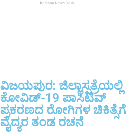
Karijana News Desk
ವಿಜಯಪುರ: ಜಿಲ್ಲಾಸ್ಪತ್ರೆಯಲ್ಲಿ
ಕೋವಿಡ್-19 ಪಾಸಿಟಿವ್
ಪ್ರಕರಣದ ರೋಗಿಗಳ ಚಿಕಿತ್ಸೆಗೆ
ವೈದ್ಯರ ತಂಡ ರಚನೆ