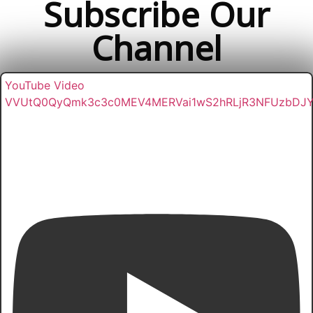
Subscribe Our
Channel
YouTube Video
VVUtQ0QyQmk3c3c0MEV4MERVai1wS2hRLjR3NFUzbDJ