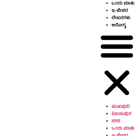
ಒಂದು ಮಾತು
ಇ-ಪೇಪರ
ಲೇಖನಗಳು
ಆರೋಗ್ಯ
ಮುಖಪುಟ
ವಿಜಯಪುರ
ನಗರ
ಒಂದು ಮಾತು
ಇ-ಪೇಪರ