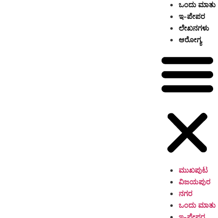
ಒಂದು ಮಾತು
ಇ-ಪೇಪರ
ಲೇಖನಗಳು
ಆರೋಗ್ಯ
ಮುಖಪುಟ
ವಿಜಯಪುರ
ನಗರ
ಒಂದು ಮಾತು
ಇ-ಪೇಪರ