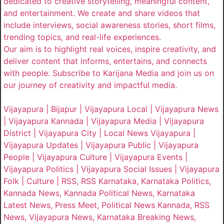
dedicated to creative storytelling, meaningful content,
and entertainment. We create and share videos that
include interviews, social awareness stories, short films,
trending topics, and real-life experiences.
Our aim is to highlight real voices, inspire creativity, and
deliver content that informs, entertains, and connects
with people. Subscribe to Karijana Media and join us on
our journey of creativity and impactful media.
Vijayapura | Bijapur | Vijayapura Local | Vijayapura News
| Vijayapura Kannada | Vijayapura Media | Vijayapura
District | Vijayapura City | Local News Vijayapura |
Vijayapura Updates | Vijayapura Public | Vijayapura
People | Vijayapura Culture | Vijayapura Events |
Vijayapura Politics | Vijayapura Social Issues | Vijayapura
Folk | Culture | RSS, RSS Karnataka, Karnataka Politics,
Kannada News, Kannada Political News, Karnataka
Latest News, Press Meet, Political News Kannada, RSS
News, Vijayapura News, Karnataka Breaking News,