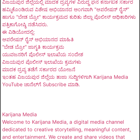
ವಿಜಯಪುರ ಜಿಲ್ಲೆಯಲ್ಲಿ ಮಾದಕ ದ್ರವ್ಯಗಳ ವಿರುದ್ಧ ಘನ ಕರ್ನಾಟಕ ಸರ್ಕಾರ
ಹಮ್ಮಿಕೊಂಡಿರುವ ವಿಶೇಷ ಅಭಿಯಾನದ ಅಂಗವಾಗಿ "ಆಪರೇಷನ್ ರೈಸ್"
ಹಾಗೂ "ಬೇಡ ಬ್ರೋ" ಕಾರ್ಯಕ್ರಮದ ಕುರಿತು ಜಿಲ್ಲಾ ಪೊಲೀಸ್ ಅಧಿಕಾರಿಗಳು
ಪತ್ರಿಕಾಗೋಷ್ಠಿ ನಡೆಸಿದರು.
ಈ ವಿಡಿಯೋದಲ್ಲಿ:
ಆಪರೇಷನ್ ರೈಸ್ ಅಭಿಯಾನದ ಮಾಹಿತಿ
"ಬೇಡ ಬ್ರೋ" ಜಾಗೃತಿ ಕಾರ್ಯಕ್ರಮ
ಯುವಜನರಿಗೆ ಪೊಲೀಸ್ ಇಲಾಖೆಯ ಸಂದೇಶ
ವಿಜಯಪುರ ಪೊಲೀಸ್ ಇಲಾಖೆಯ ಕ್ರಮಗಳು
ಮಾದಕ ದ್ರವ್ಯ ತಡೆಗೆ ಸರ್ಕಾರದ ಯೋಜನೆ
ಇಂತಹ ವಿಜಯಪುರ ಜಿಲ್ಲೆಯ ತಾಜಾ ಸುದ್ದಿಗಳಿಗಾಗಿ Karijana Media
YouTube ಚಾನೆಲ್‌ಗೆ Subscribe ಮಾಡಿ.
Karijana Media
Welcome to Karijana Media, a digital media channel
dedicated to creative storytelling, meaningful content,
and entertainment. We create and share videos that