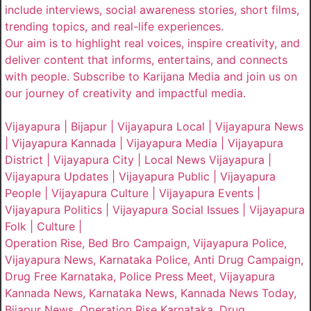
include interviews, social awareness stories, short films,
trending topics, and real-life experiences.
Our aim is to highlight real voices, inspire creativity, and
deliver content that informs, entertains, and connects
with people. Subscribe to Karijana Media and join us on
our journey of creativity and impactful media.
Vijayapura | Bijapur | Vijayapura Local | Vijayapura News
| Vijayapura Kannada | Vijayapura Media | Vijayapura
District | Vijayapura City | Local News Vijayapura |
Vijayapura Updates | Vijayapura Public | Vijayapura
People | Vijayapura Culture | Vijayapura Events |
Vijayapura Politics | Vijayapura Social Issues | Vijayapura
Folk | Culture |
Operation Rise, Bed Bro Campaign, Vijayapura Police,
Vijayapura News, Karnataka Police, Anti Drug Campaign,
Drug Free Karnataka, Police Press Meet, Vijayapura
Kannada News, Karnataka News, Kannada News Today,
Bijapur News, Operation Rise Karnataka, Drug