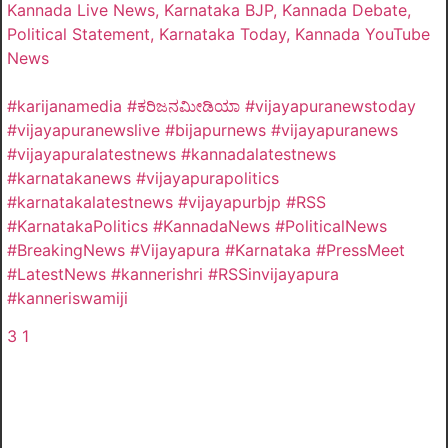
Kannada Live News, Karnataka BJP, Kannada Debate,
Political Statement, Karnataka Today, Kannada YouTube
News
#karijanamedia #ಕರಿಜನಮೀಡಿಯಾ #vijayapuranewstoday
#vijayapuranewslive #bijapurnews #vijayapuranews
#vijayapuralatestnews #kannadalatestnews
#karnatakanews #vijayapurapolitics
#karnatakalatestnews #vijayapurbjp #RSS
#KarnatakaPolitics #KannadaNews #PoliticalNews
#BreakingNews #Vijayapura #Karnataka #PressMeet
#LatestNews #kannerishri #RSSinvijayapura
#kanneriswamiji
3
1