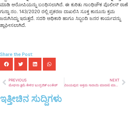
ಮಾಡಿ ಆರೋಪಿಯನ್ನು ಬಂಧಿಸಲಾಗಿದೆ. ಈ ಕುರಿತು ಗಾಂಧಿಚೌಕ ಪೊಲೀಸ್ ಠಾಣೆ
ಗುನ್ನಾ ನಂ. 143/2020 ರಲ್ಲಿ ಪ್ರಕರಣ ದಾಖಲಿಸಿ ಸೂಕ್ತ ಕಾನೂನು ಕ್ರಮ
ಜರುಗಿಸಿದ್ದು ಇರುತ್ತದೆ. ಸದರಿ ಅಧಿಕಾರಿ ಹಾಗೂ ಸಿಬ್ಬಂದಿ ಜನರ ಕಾರ್ಯವನ್ನು
ಶ್ಲಾಘೀಸಲಾಗಿದೆ.
Share the Post:
PREVIOUS
NEXT
ಮೇಘನಾ ಕ್ಷಮೆ ಕೇಳಿದ ಇಂದ್ರಜಿತ್ ಲಂಕೇಶ್
ವಿಜಯಪುರ: ಅಕ್ರಮ ಸಾರಾಯಿ ಮಾರಾಟ ಮಾಡುತ್ತಿದ್ದ ಧಾಬಾ, ಹೊಟೇಲ್ ಗಳ ಮೇಲೆ ದಾಳಿ; 51 ಜನ ಬಂಧನ
ಇತ್ತೀಚಿನ ಸುದ್ದಿಗಳು