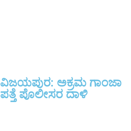
ವಿಜಯಪುರ: ಅಕ್ರಮ ಗಾಂಜಾ
ಪತ್ತೆ ಪೊಲೀಸರ ದಾಳಿ