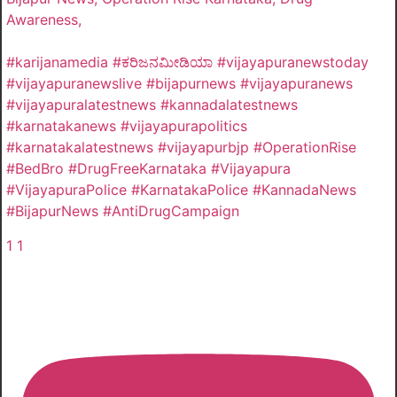
Awareness,
#karijanamedia #ಕರಿಜನಮೀಡಿಯಾ #vijayapuranewstoday
#vijayapuranewslive #bijapurnews #vijayapuranews
#vijayapuralatestnews #kannadalatestnews
#karnatakanews #vijayapurapolitics
#karnatakalatestnews #vijayapurbjp #OperationRise
#BedBro #DrugFreeKarnataka #Vijayapura
#VijayapuraPolice #KarnatakaPolice #KannadaNews
#BijapurNews #AntiDrugCampaign
1
1