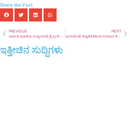
Share the Post:
PREVIOUS
NEXT
ಬಾಣಂತಿ ಮಹಿಳೆಯ ಗುಪ್ತಾಂಗದಲ್ಲಿ ಡ್ರೆಸ್ಸಿಂಗ್ ಬಟ್ಟೆ, ಪ್ರಾಣಾಪಾಯದಿಂದ ಪಾರು
ಬಾಗಲಕೋಟೆ ಜಿಲ್ಲಾಡಳಿತದಿಂದ ಸಂವಿಧಾನ ದಿನಾಚರಣೆ ಮತ್ತು ಪ್ರತಿಜ್ಞಾ ವಿಧಿ ಸ್ವೀಕಾರ
ಇತ್ತೀಚಿನ ಸುದ್ದಿಗಳು