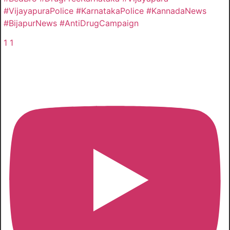
#VijayapuraPolice #KarnatakaPolice #KannadaNews
#BijapurNews #AntiDrugCampaign
1
1