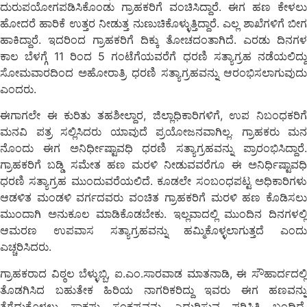
ದುರುಪಯೋಗಪಡಿಸಿಕೊಂಡು ಗ್ರಾಹಕರಿಗೆ ವಂಚಿಸಿದ್ದಾರೆ. ಈಗ ಹಣ ಕೇಳಲು
ಹೋದರೆ ಹಾರಿಕೆ ಉತ್ತರ ನೀಡುತ್ತ ನುಣುಚಿಕೊಳ್ಳುತ್ತಿದ್ದಾರೆ. ಎಲ್ಲ ಶಾಖೆಗಳಿಗೆ ಬೀಗ
ಹಾಕಿದ್ದಾರೆ. ಇದರಿಂದ ಗ್ರಾಹಕರಿಗೆ ದಿಕ್ಕು ತೋಚದಂತಾಗಿದೆ. ಎರಡು ದಿನಗಳ
ಕಾಲ ಬೆಳಗ್ಗೆ 11 ರಿಂದ 5 ಗಂಟೆಗೆಯವರೆಗೆ ಧರಣಿ ಸತ್ಯಾಗ್ರಹ ನಡೆಯಲಿದ್ದು
ಸೋಮವಾರದಿಂದ ಅಹೋರಾತ್ರಿ ಧರಣಿ ಸತ್ಯಾಗ್ರಹವನ್ನು ಆರಂಭಿಸಲಾಗುವುದು
ಎಂದರು.
ಈಗಾಗಲೇ ಈ ಕುರಿತು ತಹಶೀಲ್ದಾರ, ಜಿಲ್ಲಾಧಿಕಾರಿಗಳಿಗೆ, ಉಪ ನಿಬಂಧಕರಿಗೆ
ಮನವಿ ಪತ್ರ ಸಲ್ಲಿಸಿದರು ಯಾವುದೆ ಪ್ರಯೋಜನವಾಗಿಲ್ಲ. ಗ್ರಾಹಕರು ಮನ
ನೊಂದು ಈಗ ಅನಿರ್ಧೀಷ್ಟಾವಧಿ ಧರಣಿ ಸತ್ಯಾಗ್ರಹವನ್ನು ಪ್ರಾರಂಭಿಸಿದ್ದಾರೆ.
ಗ್ರಾಹಕರಿಗೆ ಬಡ್ಡಿ ಸಮೇತ ಹಣ ಮರಳಿ ನೀಡುವವರೆಗೂ ಈ ಅನಿರ್ಧಿಷ್ಟಾವಧಿ
ಧರಣಿ ಸತ್ಯಾಗ್ರಹ ಮುಂದುವರೆಯಲಿದೆ. ಕೂಡಲೇ ಸಂಬಂಧಪಟ್ಟ ಅಧಿಕಾರಿಗಳು
ಆಡಳಿತ ಮಂಡಳಿ ವರ್ಗದವರು ವಂಚಿತ ಗ್ರಾಹಕರಿಗೆ ಮರಳಿ ಹಣ ಕೊಡಿಸಲು
ಮುಂದಾಗಿ ಅನುಕೂಲ ಮಾಡಿಕೊಡಬೇಕು. ಇಲ್ಲವಾದಲ್ಲಿ ಮುಂದಿನ ದಿನಗಳಲ್ಲಿ
ಆಮರಣ ಉಪವಾಸ ಸತ್ಯಾಗ್ರಹವನ್ನು ಹಮ್ಮಿಕೊಳ್ಳಲಾಗುತ್ತದೆ ಎಂದು
ಎಚ್ಚರಿಸಿದರು.
ಗ್ರಾಹಕರಾದ ವಿಠ್ಠಲ ಬೆಳ್ಳುಬ್ಬಿ, ಐ.ಎಂ.ಸಾರವಾಡ ಮಾತನಾಡಿ, ಈ ಸೌಹಾರ್ದದಲ್ಲಿ
ತೊಡಗಿಸಿದ ಬಹುತೇಕ ಹಿರಿಯ ನಾಗರಿಕರಿದ್ದು ಇವರು ಈಗ ಹಣವನ್ನು
ತೆಗೆದುಕೊಳ್ಳಲು ಸಾಕಷ್ಟು ಸಂಕಷ್ಟವನ್ನು ಎದುರಿಸುವ ಪರಿಸ್ಥಿತಿ ಬಂದಿದೆ.