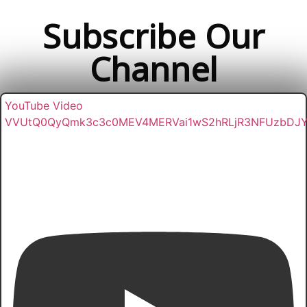
Subscribe Our
Channel
YouTube Video
VVUtQ0QyQmk3c3c0MEV4MERVai1wS2hRLjR3NFUzbDJ