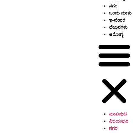
ನಗರ
ಒಂದು ಮಾತು
ಇ-ಪೇಪರ
ಲೇಖನಗಳು
ಆರೋಗ್ಯ
ಮುಖಪುಟ
ವಿಜಯಪುರ
ನಗರ