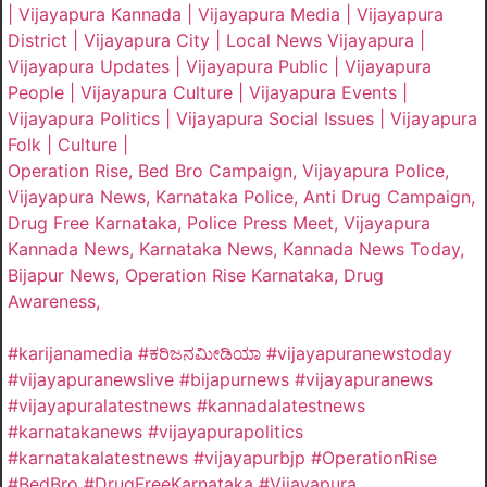
| Vijayapura Kannada | Vijayapura Media | Vijayapura
District | Vijayapura City | Local News Vijayapura |
Vijayapura Updates | Vijayapura Public | Vijayapura
People | Vijayapura Culture | Vijayapura Events |
Vijayapura Politics | Vijayapura Social Issues | Vijayapura
Folk | Culture |
Operation Rise, Bed Bro Campaign, Vijayapura Police,
Vijayapura News, Karnataka Police, Anti Drug Campaign,
Drug Free Karnataka, Police Press Meet, Vijayapura
Kannada News, Karnataka News, Kannada News Today,
Bijapur News, Operation Rise Karnataka, Drug
Awareness,
#karijanamedia #ಕರಿಜನಮೀಡಿಯಾ #vijayapuranewstoday
#vijayapuranewslive #bijapurnews #vijayapuranews
#vijayapuralatestnews #kannadalatestnews
#karnatakanews #vijayapurapolitics
#karnatakalatestnews #vijayapurbjp #OperationRise
#BedBro #DrugFreeKarnataka #Vijayapura