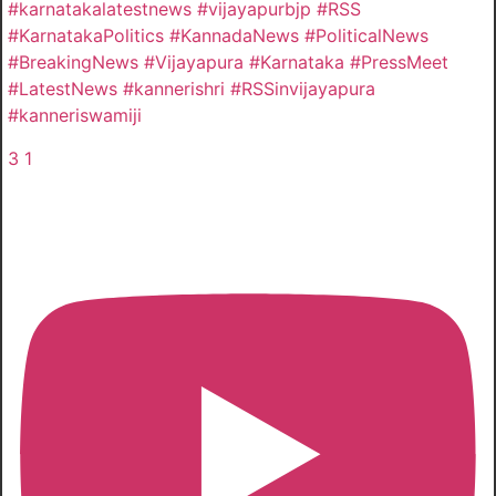
#karnatakalatestnews #vijayapurbjp #RSS
#KarnatakaPolitics #KannadaNews #PoliticalNews
#BreakingNews #Vijayapura #Karnataka #PressMeet
#LatestNews #kannerishri #RSSinvijayapura
#kanneriswamiji
3
1