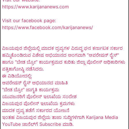
https://www.karijananews.com
Visit our facebook page:
https://www.facebook.com/karijananews/
ವಿಜಯಪುರ ಜಿಲ್ಲೆಯಲ್ಲಿ ಮಾದಕ ದ್ರವ್ಯಗಳ ವಿರುದ್ಧ ಘನ ಕರ್ನಾಟಕ ಸರ್ಕಾರ
ಹಮ್ಮಿಕೊಂಡಿರುವ ವಿಶೇಷ ಅಭಿಯಾನದ ಅಂಗವಾಗಿ "ಆಪರೇಷನ್ ರೈಸ್"
ಹಾಗೂ "ಬೇಡ ಬ್ರೋ" ಕಾರ್ಯಕ್ರಮದ ಕುರಿತು ಜಿಲ್ಲಾ ಪೊಲೀಸ್ ಅಧಿಕಾರಿಗಳು
ಪತ್ರಿಕಾಗೋಷ್ಠಿ ನಡೆಸಿದರು.
ಈ ವಿಡಿಯೋದಲ್ಲಿ:
ಆಪರೇಷನ್ ರೈಸ್ ಅಭಿಯಾನದ ಮಾಹಿತಿ
"ಬೇಡ ಬ್ರೋ" ಜಾಗೃತಿ ಕಾರ್ಯಕ್ರಮ
ಯುವಜನರಿಗೆ ಪೊಲೀಸ್ ಇಲಾಖೆಯ ಸಂದೇಶ
ವಿಜಯಪುರ ಪೊಲೀಸ್ ಇಲಾಖೆಯ ಕ್ರಮಗಳು
ಮಾದಕ ದ್ರವ್ಯ ತಡೆಗೆ ಸರ್ಕಾರದ ಯೋಜನೆ
ಇಂತಹ ವಿಜಯಪುರ ಜಿಲ್ಲೆಯ ತಾಜಾ ಸುದ್ದಿಗಳಿಗಾಗಿ Karijana Media
YouTube ಚಾನೆಲ್‌ಗೆ Subscribe ಮಾಡಿ.