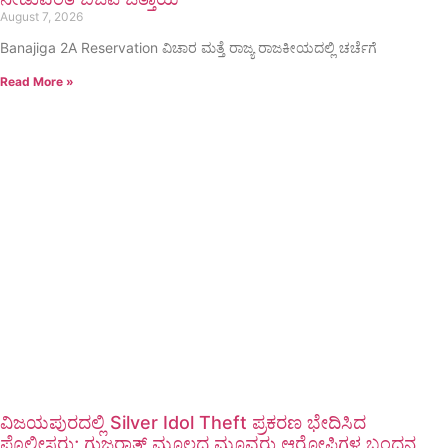
August 7, 2026
Banajiga 2A Reservation ವಿಚಾರ ಮತ್ತೆ ರಾಜ್ಯ ರಾಜಕೀಯದಲ್ಲಿ ಚರ್ಚೆಗೆ
Read More »
ವಿಜಯಪುರದಲ್ಲಿ Silver Idol Theft ಪ್ರಕರಣ ಭೇದಿಸಿದ
ಪೊಲೀಸರು; ಗುಜರಾತ್ ಮೂಲದ ಮೂವರು ಆರೋಪಿಗಳ ಬಂಧನ