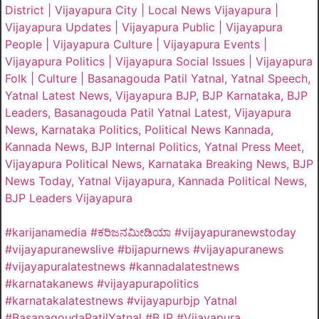
District | Vijayapura City | Local News Vijayapura |
Vijayapura Updates | Vijayapura Public | Vijayapura
People | Vijayapura Culture | Vijayapura Events |
Vijayapura Politics | Vijayapura Social Issues | Vijayapura
Folk | Culture | Basanagouda Patil Yatnal, Yatnal Speech,
Yatnal Latest News, Vijayapura BJP, BJP Karnataka, BJP
Leaders, Basanagouda Patil Yatnal Latest, Vijayapura
News, Karnataka Politics, Political News Kannada,
Kannada News, BJP Internal Politics, Yatnal Press Meet,
Vijayapura Political News, Karnataka Breaking News, BJP
News Today, Yatnal Vijayapura, Kannada Political News,
BJP Leaders Vijayapura
#karijanamedia #ಕರಿಜನಮೀಡಿಯಾ #vijayapuranewstoday
#vijayapuranewslive #bijapurnews #vijayapuranews
#vijayapuralatestnews #kannadalatestnews
#karnatakanews #vijayapurapolitics
#karnatakalatestnews #vijayapurbjp Yatnal
#BasanagoudaPatilYatnal #BJP #Vijayapura