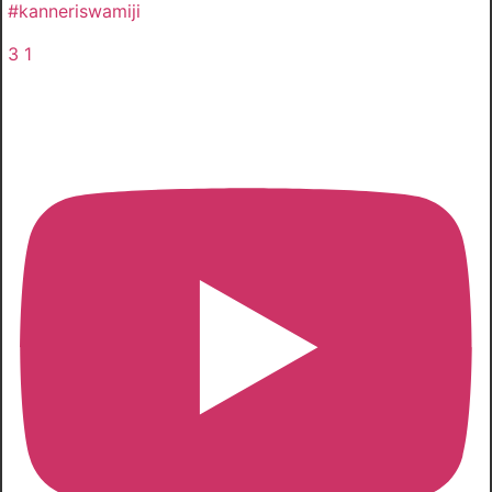
#kanneriswamiji
3
1