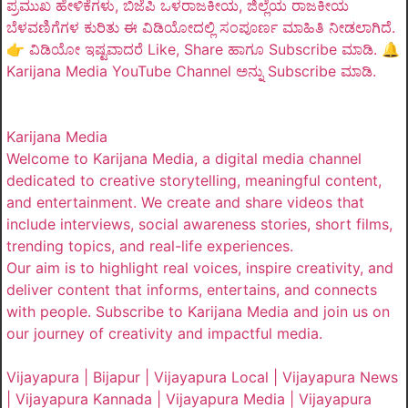
ಪ್ರಮುಖ ಹೇಳಿಕೆಗಳು, ಬಿಜೆಪಿ ಒಳರಾಜಕೀಯ, ಜಿಲ್ಲೆಯ ರಾಜಕೀಯ
ಬೆಳವಣಿಗೆಗಳ ಕುರಿತು ಈ ವಿಡಿಯೋದಲ್ಲಿ ಸಂಪೂರ್ಣ ಮಾಹಿತಿ ನೀಡಲಾಗಿದೆ.
👉 ವಿಡಿಯೋ ಇಷ್ಟವಾದರೆ Like, Share ಹಾಗೂ Subscribe ಮಾಡಿ. 🔔
Karijana Media YouTube Channel ಅನ್ನು Subscribe ಮಾಡಿ.
Karijana Media
Welcome to Karijana Media, a digital media channel
dedicated to creative storytelling, meaningful content,
and entertainment. We create and share videos that
include interviews, social awareness stories, short films,
trending topics, and real-life experiences.
Our aim is to highlight real voices, inspire creativity, and
deliver content that informs, entertains, and connects
with people. Subscribe to Karijana Media and join us on
our journey of creativity and impactful media.
Vijayapura | Bijapur | Vijayapura Local | Vijayapura News
| Vijayapura Kannada | Vijayapura Media | Vijayapura