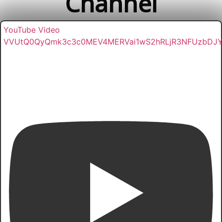
Channel
YouTube Video
VVUtQ0QyQmk3c3c0MEV4MERVai1wS2hRLjR3NFUzbDJ