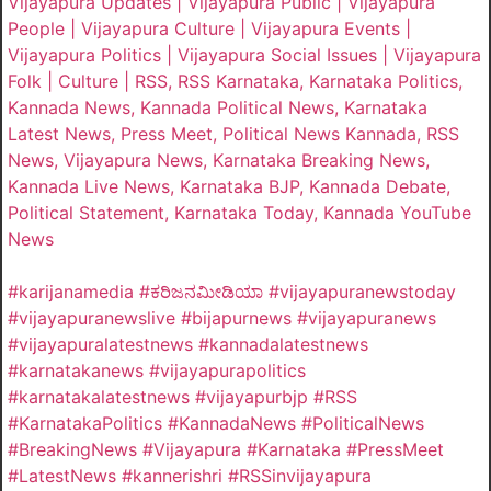
Vijayapura Updates | Vijayapura Public | Vijayapura
People | Vijayapura Culture | Vijayapura Events |
Vijayapura Politics | Vijayapura Social Issues | Vijayapura
Folk | Culture | RSS, RSS Karnataka, Karnataka Politics,
Kannada News, Kannada Political News, Karnataka
Latest News, Press Meet, Political News Kannada, RSS
News, Vijayapura News, Karnataka Breaking News,
Kannada Live News, Karnataka BJP, Kannada Debate,
Political Statement, Karnataka Today, Kannada YouTube
News
#karijanamedia #ಕರಿಜನಮೀಡಿಯಾ #vijayapuranewstoday
#vijayapuranewslive #bijapurnews #vijayapuranews
#vijayapuralatestnews #kannadalatestnews
#karnatakanews #vijayapurapolitics
#karnatakalatestnews #vijayapurbjp #RSS
#KarnatakaPolitics #KannadaNews #PoliticalNews
#BreakingNews #Vijayapura #Karnataka #PressMeet
#LatestNews #kannerishri #RSSinvijayapura