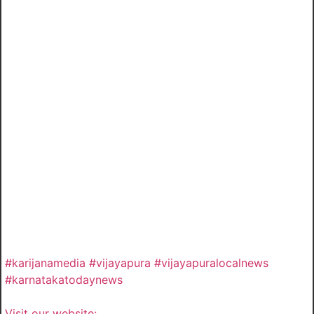
#karijanamedia #vijayapura #vijayapuralocalnews
#karnatakatodaynews
Visit our website: