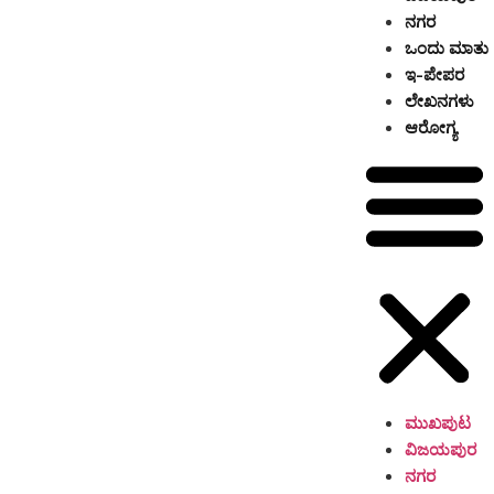
ನಗರ
ಒಂದು ಮಾತು
ಇ-ಪೇಪರ
ಲೇಖನಗಳು
ಆರೋಗ್ಯ
ಮುಖಪುಟ
ವಿಜಯಪುರ
ನಗರ