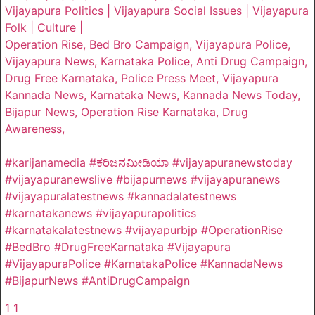
Vijayapura Politics | Vijayapura Social Issues | Vijayapura
Folk | Culture |
Operation Rise, Bed Bro Campaign, Vijayapura Police,
Vijayapura News, Karnataka Police, Anti Drug Campaign,
Drug Free Karnataka, Police Press Meet, Vijayapura
Kannada News, Karnataka News, Kannada News Today,
Bijapur News, Operation Rise Karnataka, Drug
Awareness,
#karijanamedia #ಕರಿಜನಮೀಡಿಯಾ #vijayapuranewstoday
#vijayapuranewslive #bijapurnews #vijayapuranews
#vijayapuralatestnews #kannadalatestnews
#karnatakanews #vijayapurapolitics
#karnatakalatestnews #vijayapurbjp #OperationRise
#BedBro #DrugFreeKarnataka #Vijayapura
#VijayapuraPolice #KarnatakaPolice #KannadaNews
#BijapurNews #AntiDrugCampaign
1
1