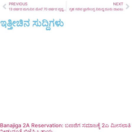
PREVIOUS
NEXT
13 ವರ್ಷದ ಮಗುವಿನ ಮೇಲೆ 70 ವರ್ಷದ ವೃದ್ಧನಿಂದ ಅತ್ಯಾಚಾರ
ಗೃಹ ಸಚಿವ ಜ್ಞಾನೇಂದ್ರ ವಿರುದ್ದ ದೂರು ದಾಖಲು
ಇತ್ತೀಚಿನ ಸುದ್ದಿಗಳು
Banajiga 2A Reservation: ಬಣಜಿಗ ಸಮಾಜಕ್ಕೆ 2ಎ ಮೀಸಲಾತಿ
ನೀಡುವಂತೆ ಬಿಜೆಪಿ ಒತ್ತಾಯ