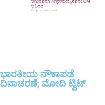
ಆಗುವವರೆಗೆ ಸಿದ್ದರಾಮಯ್ಯನವರೇ CM-
ಅಹಿಂದ
Karijana News Desk
ಭಾರತೀಯ ನೌಕಾಪಡೆ
ದಿನಾಚರಣೆ; ಮೋದಿ ಟ್ವಿಟ್