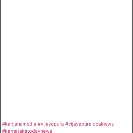
#karijanamedia #vijayapura #vijayapuralocalnews
#karnatakatodaynews