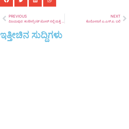
PREVIOUS
NEXT
ವಿಜಯಪುರ: ಕಂಟೇನ್ಮೆಂಟ್ ಜೋನ್ ನಲ್ಲಿ ಮತ್ತೆ ಕೊರೋನಾ ಅಟ್ಟಹಾಸ;
ಕೊರೋನಾಗೆ ಎ.ಎಸ್.ಐ. ಬಲಿ
ಇತ್ತೀಚಿನ ಸುದ್ದಿಗಳು