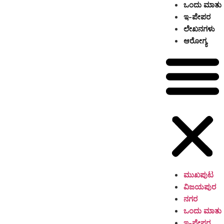
ಒಂದು ಮಾತು
ಇ-ಪೇಪರ
ಲೇಖನಗಳು
ಆರೋಗ್ಯ
ಮುಖಪುಟ
ವಿಜಯಪುರ
ನಗರ
ಒಂದು ಮಾತು
ಇ-ಪೇಪರ