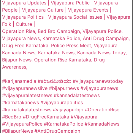
Vijayapura Updates | Vijayapura Public | Vijayapura
People | Vijayapura Culture | Vijayapura Events |
Vijayapura Politics | Vijayapura Social Issues | Vijayapura
Folk | Culture |
Operation Rise, Bed Bro Campaign, Vijayapura Police,
Vijayapura News, Karnataka Police, Anti Drug Campaign,
Drug Free Karnataka, Police Press Meet, Vijayapura
Kannada News, Karnataka News, Kannada News Today,
Bijapur News, Operation Rise Karnataka, Drug
Awareness,
#karijanamedia #ಕರಿಜನಮೀಡಿಯಾ #vijayapuranewstoday
#vijayapuranewslive #bijapurnews #vijayapuranews
#vijayapuralatestnews #kannadalatestnews
#karnatakanews #vijayapurapolitics
#karnatakalatestnews #vijayapurbjp #OperationRise
#BedBro #DrugFreeKarnataka #Vijayapura
#VijayapuraPolice #KarnatakaPolice #KannadaNews
#BijapurNews #AntiDrugCampaign