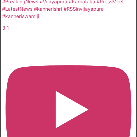
#BreakingNews #Vijayapura #Karnataka #PressMeet
#LatestNews #kannerishri #RSSinvijayapura
#kanneriswamiji
3
1