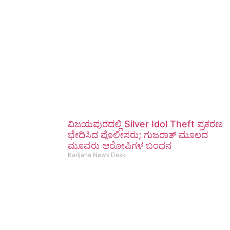
ವಿಜಯಪುರದಲ್ಲಿ Silver Idol Theft ಪ್ರಕರಣ
ಭೇದಿಸಿದ ಪೊಲೀಸರು; ಗುಜರಾತ್ ಮೂಲದ
ಮೂವರು ಆರೋಪಿಗಳ ಬಂಧನ
Karijana News Desk