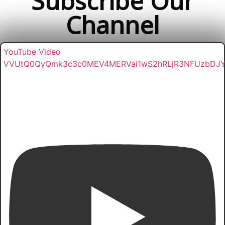
Subscribe Our
Channel
YouTube Video
VVUtQ0QyQmk3c3c0MEV4MERVai1wS2hRLjR3NFUzbDJ