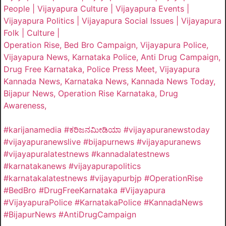
People | Vijayapura Culture | Vijayapura Events |
Vijayapura Politics | Vijayapura Social Issues | Vijayapura
Folk | Culture |
Operation Rise, Bed Bro Campaign, Vijayapura Police,
Vijayapura News, Karnataka Police, Anti Drug Campaign,
Drug Free Karnataka, Police Press Meet, Vijayapura
Kannada News, Karnataka News, Kannada News Today,
Bijapur News, Operation Rise Karnataka, Drug
Awareness,
#karijanamedia #ಕರಿಜನಮೀಡಿಯಾ #vijayapuranewstoday
#vijayapuranewslive #bijapurnews #vijayapuranews
#vijayapuralatestnews #kannadalatestnews
#karnatakanews #vijayapurapolitics
#karnatakalatestnews #vijayapurbjp #OperationRise
#BedBro #DrugFreeKarnataka #Vijayapura
#VijayapuraPolice #KarnatakaPolice #KannadaNews
#BijapurNews #AntiDrugCampaign