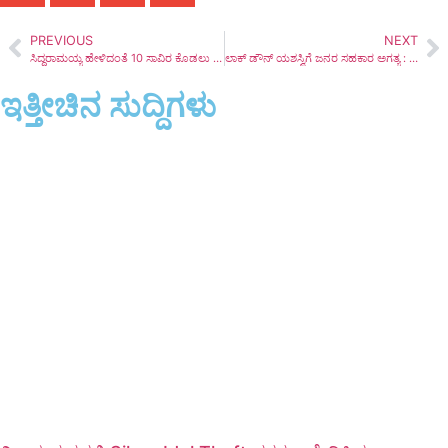
PREVIOUS
NEXT
ಸಿದ್ದರಾಮಯ್ಯ ಹೇಳಿದಂತೆ 10 ಸಾವಿರ ಕೊಡಲು ಸಾಧ್ಯವಿಲ್ಲ: ಸಚಿವ ಕೆ.ಎಸ್.ಈಶ್ವರಪ್ಪ
ಲಾಕ್‌ ಡೌನ್‌ ಯಶಸ್ವಿಗೆ ಜನರ ಸಹಕಾರ ಅಗತ್ಯ : ಸಚಿವ ಬಸವರಾಜ ಬೊಮ್ಮಾಯಿ
ಇತ್ತೀಚಿನ ಸುದ್ದಿಗಳು