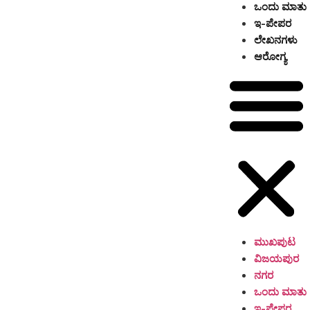
ಒಂದು ಮಾತು
ಇ-ಪೇಪರ
ಲೇಖನಗಳು
ಆರೋಗ್ಯ
ಮುಖಪುಟ
ವಿಜಯಪುರ
ನಗರ
ಒಂದು ಮಾತು
ಇ-ಪೇಪರ