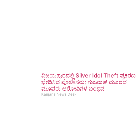
ವಿಜಯಪುರದಲ್ಲಿ Silver Idol Theft ಪ್ರಕರಣ
ಭೇದಿಸಿದ ಪೊಲೀಸರು; ಗುಜರಾತ್ ಮೂಲದ
ಮೂವರು ಆರೋಪಿಗಳ ಬಂಧನ
Karijana News Desk