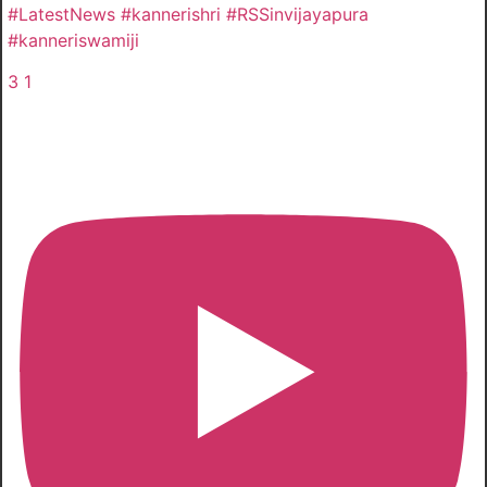
#LatestNews #kannerishri #RSSinvijayapura
#kanneriswamiji
3
1