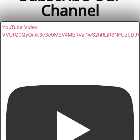
Channel
YouTube Video
VVUtQ0QyQmk3c3c0MEV4MERVai1wS2hRLjR3NFUzbDJ