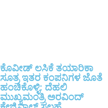
ಕೊವೀಡ್‌ ಲಸಿಕೆ ತಯಾರಿಕಾ
ಸೂತ್ರ ಇತರ ಕಂಪನಿಗಳ ಜೊತೆ
ಹಂಚಿಕೊಳ್ಳಿ: ದೆಹಲಿ
ಮುಖ್ಯಮಂತ್ರಿ ಅರವಿಂದ್
ಕೇಜ್ರಿವಾಲ್ ಸಲಹೆ