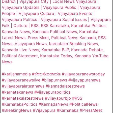
District | Vijayapura City | Local News Vijayapura |
Vijayapura Updates | Vijayapura Public | Vijayapura
People | Vijayapura Culture | Vijayapura Events |
Vijayapura Politics | Vijayapura Social Issues | Vijayapura
Folk | Culture | RSS, RSS Karnataka, Karnataka Politics,
Kannada News, Kannada Political News, Karnataka
Latest News, Press Meet, Political News Kannada, RSS
News, Vijayapura News, Karnataka Breaking News,
Kannada Live News, Karnataka BJP, Kannada Debate,
Political Statement, Karnataka Today, Kannada YouTube
News
#karijanamedia #ಕರಿಜನಮೀಡಿಯಾ #vijayapuranewstoday
#vijayapuranewslive #bijapurnews #vijayapuranews
#vijayapuralatestnews #kannadalatestnews
#karnatakanews #vijayapurapolitics
#karnatakalatestnews #vijayapurbjp #RSS
#KarnatakaPolitics #KannadaNews #PoliticalNews
#BreakingNews #Vijayapura #Karnataka #PressMeet