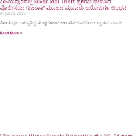
ವಿಜಯಪುರದಲ್ಲಿ Silver Idol Theft ಪ್ರಕರಣ ಭೇದಿಸಿದ
ಪೊಲೀಸರು; ಗುಜರಾತ್ ಮೂಲದ ಮೂವರು ಆರೋಪಿಗಳ ಬಂಧನ
August 6, 2026
ವಿಜಯಪುರ : ಸುಪ್ರಸಿದ್ಧ ಮುದ್ದೇಬಿಹಾಳ ತಾಲೂಕಿನ ಬಸರಕೋಡ ಗ್ರಾಮದ ಪವಾಡ
Read More »