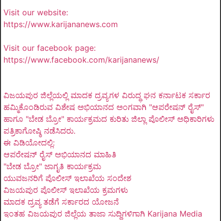
Visit our website:
https://www.karijananews.com
Visit our facebook page:
https://www.facebook.com/karijananews/
ವಿಜಯಪುರ ಜಿಲ್ಲೆಯಲ್ಲಿ ಮಾದಕ ದ್ರವ್ಯಗಳ ವಿರುದ್ಧ ಘನ ಕರ್ನಾಟಕ ಸರ್ಕಾರ
ಹಮ್ಮಿಕೊಂಡಿರುವ ವಿಶೇಷ ಅಭಿಯಾನದ ಅಂಗವಾಗಿ "ಆಪರೇಷನ್ ರೈಸ್"
ಹಾಗೂ "ಬೇಡ ಬ್ರೋ" ಕಾರ್ಯಕ್ರಮದ ಕುರಿತು ಜಿಲ್ಲಾ ಪೊಲೀಸ್ ಅಧಿಕಾರಿಗಳು
ಪತ್ರಿಕಾಗೋಷ್ಠಿ ನಡೆಸಿದರು.
ಈ ವಿಡಿಯೋದಲ್ಲಿ:
ಆಪರೇಷನ್ ರೈಸ್ ಅಭಿಯಾನದ ಮಾಹಿತಿ
"ಬೇಡ ಬ್ರೋ" ಜಾಗೃತಿ ಕಾರ್ಯಕ್ರಮ
ಯುವಜನರಿಗೆ ಪೊಲೀಸ್ ಇಲಾಖೆಯ ಸಂದೇಶ
ವಿಜಯಪುರ ಪೊಲೀಸ್ ಇಲಾಖೆಯ ಕ್ರಮಗಳು
ಮಾದಕ ದ್ರವ್ಯ ತಡೆಗೆ ಸರ್ಕಾರದ ಯೋಜನೆ
ಇಂತಹ ವಿಜಯಪುರ ಜಿಲ್ಲೆಯ ತಾಜಾ ಸುದ್ದಿಗಳಿಗಾಗಿ Karijana Media