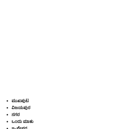
ಮುಖಪುಟ
ವಿಜಯಪುರ
ನಗರ
ಒಂದು ಮಾತು
ಇ-ಪೇಪರ