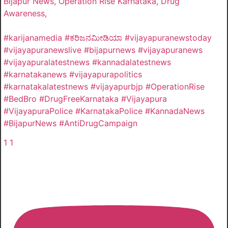
Bijapur News, Operation Rise Karnataka, Drug
Awareness,
#karijanamedia #ಕರಿಜನಮೀಡಿಯಾ #vijayapuranewstoday
#vijayapuranewslive #bijapurnews #vijayapuranews
#vijayapuralatestnews #kannadalatestnews
#karnatakanews #vijayapurapolitics
#karnatakalatestnews #vijayapurbjp #OperationRise
#BedBro #DrugFreeKarnataka #Vijayapura
#VijayapuraPolice #KarnatakaPolice #KannadaNews
#BijapurNews #AntiDrugCampaign
1
1