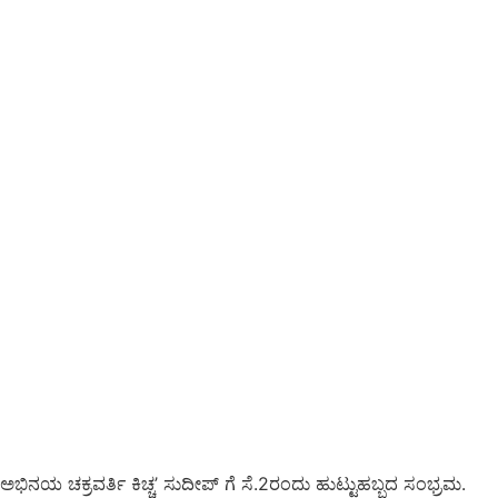
ಅಭಿನಯ ಚಕ್ರವರ್ತಿ ಕಿಚ್ಚ’ ಸುದೀಪ್ ಗೆ ಸೆ.2ರಂದು ಹುಟ್ಟುಹಬ್ಬದ ಸಂಭ್ರಮ.