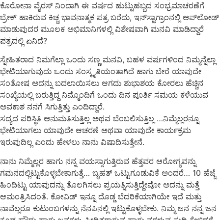
ಕೊರೋನಾ ವೈರಸ್ ನಿಂದಾಗಿ ಈ ವರ್ಷದ ಹುಟ್ಟುಹಬ್ಬದ ಸಂಭ್ರಮಾಚರಣೆಗೆ
ಬ್ರೇಕ್ ಹಾಕಿರುವ ಕಿಚ್ಚ ಭಾವನಾತ್ಮಕ ಪತ್ರ ಬರೆದು, ಇನ್​ಸ್ಟಾಗ್ರಾಂನಲ್ಲಿ ಅಪ್​ಲೋಡ್
ಮಾಡುವುದರ ಮೂಲಕ ಅಭಿಮಾನಿಗಳಲ್ಲಿ ವಿಶೇಷವಾಗಿ ಮನವಿ ಮಾಡಿದ್ದಾರೆ
ಪತ್ರದಲ್ಲಿ ಏನಿದೆ?
ಸ್ನೇಹಿತರಾದ ನಿಮಗೆಲ್ಲಾ ಒಂದು ಸಣ್ಣ ಮನವಿ, ಬಹಳ ವರ್ಷಗಳಿಂದ ನಿಮ್ಮನ್ನೆಲ್ಲಾ
ಭೇಟಿಯಾಗುವುದು ಒಂದು ಸಂಸ್ಕೃತಿಯಂತಾಗಿದೆ ಹಾಗು ಬೇರೆ ಯಾವುದೇ
ಸಂತೋಷ ಅದನ್ನು ಬದಲಾಯಿಸಲು ಆಗದು ಶುಭಾಶಯ ಕೋರಲು ಹೆಚ್ಚಿನ
ಸಂಖ್ಯೆಯಲ್ಲಿ ಬರುತ್ತಿದ್ದ ನಿಮ್ಮೊಂದಿಗೆ ಒಂದು ದಿನ ಪೂರ್ತಿ ಸಮಯ ಕಳೆಯುವ
ಅವಕಾಶ ನನಗೆ ಸಿಗುತ್ತಿತ್ತು ಎಂದಿದ್ದಾರೆ.
ಸದ್ಯದ ಪರಿಸ್ಥಿತಿ ಅನುಮತಿಸುತ್ತಿಲ್ಲ ಅಥವ ಬೆಂಬಲಿಸುತ್ತಿಲ್ಲ …ನಿಮ್ಮೆಲ್ಲರನ್ನೂ
ಭೇಟಿಯಾಗಲು ಯಾವುದೇ ಆಚರಣೆ ಅಥವಾ ಯಾವುದೇ ಕಾರ್ಯಕ್ರಮ
ಇರುವುದಿಲ್ಲ ಎಂದು ಹೇಳಲು ನಾನು ವಿಷಾದಿಸುತ್ತೇನೆ.
ನಾನು ನಿಮ್ಮೆಲ್ಲರ ಹಾಗು ನನ್ನ ವಯಸ್ಸಾಗುತ್ತಿರುವ ಹೆತ್ತವರ ಆರೋಗ್ಯವನ್ನು
ಗಮನದಲ್ಲಿಟ್ಟುಕೊಳ್ಳಬೇಕಾಗುತ್ತೆ… ಬೃಹತ್ ಒಟ್ಟುಗೂಡುವಿಕೆ ಅಂದರೆ… 10 ಹೆಜ್ಜೆ
ಹಿಂದಿಟ್ಟು ಯಾವುದನ್ನು ತೊಲಗಿಸಲು ಪ್ರಯತ್ನಿಸುತ್ತಿದ್ದೇವೋ ಅದನ್ನು ಮತ್ತೆ
ಆಮಂತ್ರಿಸಿದಂತೆ. ಕೋವಿಡ್ ಇನ್ನೂ ದೊಡ್ಡ ಬೆದರಿಕೆಯಾಗಿಯೇ ಇದೆ ಮತ್ತು
ನಾವೆಲ್ಲರೂ ಕುಟುಂಬಗಳನ್ನು ನೆನಪಿನಲ್ಲಿ ಇಟ್ಟುಕೊಳ್ಳಬೇಕು. ನಿಮ್ಮ ಜನ ನನ್ನ ಜನ
ಕೂಡ ಹೌದು ಹಾಗು ಜನಗಳು ಪೀಡಿತರಾಗುವ ಹಾಗು ನರಳುವ ಸುದ್ದಿ ಕೇಳಿದರೆ