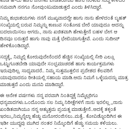
ಸಮವಾಗಿ ನನಗೂ ನೋವುಂಟುಮಾಡುತ್ತದೆ ಎಂದು ತಿಳಿಸಿದ್ದಾರೆ.
ನಿಮ್ಮ ಶುಭಾಶಯಗಳು ನನಗೆ ಮುಖ್ಯವಾದದ್ದೇ ಹಾಗು ನಾನು ಹೇಳಿದಂತೆ ಬೃಹತ್
ಸಂಖ್ಯೆಯಲ್ಲಿ ಬರುವ ನಿಮ್ಮನ್ನು ಕಾಣುವ ಸಂತೋಷ ಬೇರೆ ಯಾವುದೂ ಅದನ್ನು
ಬದಲಾಯಿಸಲು ಆಗದು., ನಾನು ಖಚಿತವಾಗಿ ಹೇಳುತ್ತೇನೆ ಬಹಳ ಬೇಗ ಆ
ದಿನವೂ ಬರುತ್ತದೆ ಹಾಗು ನಾವು ಮತ್ತೆ ಭೇಟಿಯಾಗುತ್ತೇವೆ. ಎಂದು ಸುದೀಪ್
ಹೇಳಿಕೊಂಡಿದ್ದಾರೆ.
ಸದ್ಯಕ್ಕೆ,, ನಿಮ್ಮಲ್ಲಿ ಕೋರುವುದೇನೆಂದರೆ ಹೆಚ್ಚಿನ ಸಂಖ್ಯೆಯಲ್ಲಿ ಸೇರಿ ಎಲ್ಲೂ
ಒಟ್ಟುಗೂಡಬೇಡಿ ಯಾವುದೇ ಸಂಭ್ರಮಾಚರಣೆ ಹಾಗು ಕಾರ್ಯಕ್ರಮಗಳು
ಇರುವುದಿಲ್ಲ. ಸಾಧ್ಯವಾದರೆ.. ನಿಮ್ಮ ಸುತ್ತಮುತ್ತಲಿನ ಪ್ರದೇಶದ ಕೆಲವರಿಗೆ
ಯಾವುದಾದರೂ ರೀತಿಯಲ್ಲಿ ಸಹಾಯ ಮಾಡಿ.ಅದು ನಿಮಗೆ ಒಳ್ಳೆಯದನ್ನು ಮಾತ್ರ
ಮಾಡುತ್ತದೆ ಎಂದು ಮನವಿ ಮಾಡಿದ್ದಾರೆ.
ಈ ಅನೇಕ ವರ್ಷಗಳು ನನ್ನ ಪರವಾಗಿ ನಿಂತಿದ್ದಕ್ಕೆ ನಿಮ್ಮೆಲ್ಲರಿಗೂ
ಧನ್ಯವಾದಗಳು.ಒಂದೊಂದು ಸಲ ನಿಮ್ಮ ನಿರೀಕ್ಷೆಗಳಿಗೆ ನಾನು ಇರಲಿಲ್ಲ ,,ನಾನು
ಖಂಡಿತವಾಗಿಯೂ ನನ್ನ ಅತ್ಯುತ್ತಮ ಪ್ರಯತ್ನ ಮಾಡುತ್ತೇನೆ..ಅದಕ್ಕೆ ತಕ್ಕಂತೆ
ಇರಲು,,ನಿಮ್ಮನ್ನೆಲ್ಲಾ ಹೆಚ್ಚು ಮನೋರಂಜಿಸಲು..ಮತ್ತೆ.. ಕೋವಿಡ್ನೊಂದಿಗಿನ ಈ
ಇಡೀ ಯುದ್ಧವು ಮುಗಿದ ನಂತರ ನಿಮ್ಮೊಂದಿಗೆ ಹೆಚ್ಚು ಸಮಯ ಕಳೆಯಲು.