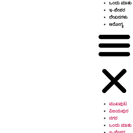
ಒಂದು ಮಾತು
ಇ-ಪೇಪರ
ಲೇಖನಗಳು
ಆರೋಗ್ಯ
ಮುಖಪುಟ
ವಿಜಯಪುರ
ನಗರ
ಒಂದು ಮಾತು
ಇ-ಪೇಪರ