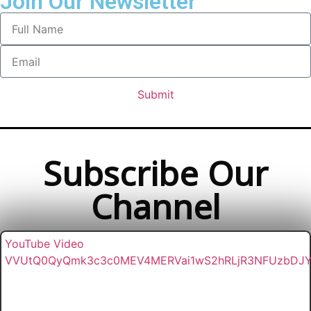
Join Our Newsletter
Submit
Subscribe Our
Channel
YouTube Video
VVUtQ0QyQmk3c3c0MEV4MERVai1wS2hRLjR3NFUzbDJ