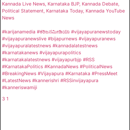
Kannada Live News, Karnataka BJP, Kannada Debate,
Political Statement, Karnataka Today, Kannada YouTube
News
#karijanamedia #ಕರಿಜನಮೀಡಿಯಾ #vijayapuranewstoday
#vijayapuranewslive #bijapurnews #vijayapuranews
#vijayapuralatestnews #kannadalatestnews
#karnatakanews #vijayapurapolitics
#karnatakalatestnews #vijayapurbjp #RSS
#KarnatakaPolitics #KannadaNews #PoliticalNews
#BreakingNews #Vijayapura #Karnataka #PressMeet
#LatestNews #kannerishri #RSSinvijayapura
#kanneriswamiji
3
1