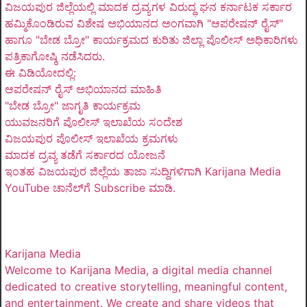
ವಿಜಯಪುರ ಜಿಲ್ಲೆಯಲ್ಲಿ ಮಾದಕ ದ್ರವ್ಯಗಳ ವಿರುದ್ಧ ಘನ ಕರ್ನಾಟಕ ಸರ್ಕಾರ
ಹಮ್ಮಿಕೊಂಡಿರುವ ವಿಶೇಷ ಅಭಿಯಾನದ ಅಂಗವಾಗಿ "ಆಪರೇಷನ್ ರೈಸ್"
ಹಾಗೂ "ಬೇಡ ಬ್ರೋ" ಕಾರ್ಯಕ್ರಮದ ಕುರಿತು ಜಿಲ್ಲಾ ಪೊಲೀಸ್ ಅಧಿಕಾರಿಗಳು
ಪತ್ರಿಕಾಗೋಷ್ಠಿ ನಡೆಸಿದರು.
ಈ ವಿಡಿಯೋದಲ್ಲಿ:
ಆಪರೇಷನ್ ರೈಸ್ ಅಭಿಯಾನದ ಮಾಹಿತಿ
"ಬೇಡ ಬ್ರೋ" ಜಾಗೃತಿ ಕಾರ್ಯಕ್ರಮ
ಯುವಜನರಿಗೆ ಪೊಲೀಸ್ ಇಲಾಖೆಯ ಸಂದೇಶ
ವಿಜಯಪುರ ಪೊಲೀಸ್ ಇಲಾಖೆಯ ಕ್ರಮಗಳು
ಮಾದಕ ದ್ರವ್ಯ ತಡೆಗೆ ಸರ್ಕಾರದ ಯೋಜನೆ
ಇಂತಹ ವಿಜಯಪುರ ಜಿಲ್ಲೆಯ ತಾಜಾ ಸುದ್ದಿಗಳಿಗಾಗಿ Karijana Media
YouTube ಚಾನೆಲ್‌ಗೆ Subscribe ಮಾಡಿ.
Karijana Media
Welcome to Karijana Media, a digital media channel
dedicated to creative storytelling, meaningful content,
and entertainment. We create and share videos that