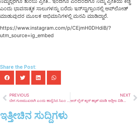
ನಿಮ್ಮೆಲ್ಲರಿಗೂ ತುಂಬು ಪ್ರೀತಿ.. ಇಂದಿಗೂ ಎಂದೆಂದಿಗೂ ನಿಮ್ಮ ಪ್ರೀತಿಯ ಕಿಚ್ಚ
ಎಂದು ಭಾವನಾತ್ಮಕ ಸಾಲುಗಳನ್ನು ಬರೆದು ಇನ್​ಸ್ಟಾಗ್ರಾಂನಲ್ಲಿ ಅಪ್​ಲೋಡ್
ಮಾಡುವುದರ ಮೂಲಕ ಅಭಿಮಾನಿಗಳಲ್ಲಿ ಮನವಿ ಮಾಡಿದ್ದಾರೆ.
https://www.instagram.com/p/CEjmH0DHdiB/?
utm_source=ig_embed
Share the Post:
PREVIOUS
NEXT
ಬೇಗ ಗುಣಮುಖರಾಗಿ ಎಂದು ಹಾರೈಸಿದ ಸಿಎಂ – ಸಚಿವರಾದ ಈಶ್ವರಪ್ಪ – ಶಶಿಕಲಾ ಜೋಲ್ಲೆ ಟ್ವಿಟ್
ಆನ್ ಲೈನ್ ಕ್ಲಾಸ್ ಹ್ಯಾಕ್ ಮಾಡಿ ಅಶ್ಲೀಲ ವಿಡಿಯೋ ಪೋಸ್ಟ ಮಾಡಿದ ದುಷ್ಕರ್ಮಿಗಳು
ಇತ್ತೀಚಿನ ಸುದ್ದಿಗಳು