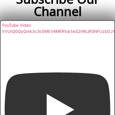
Subscribe Our
Channel
YouTube Video
VVUtQ0QyQmk3c3c0MEV4MERVai1wS2hRLjR3NFUzbDJ