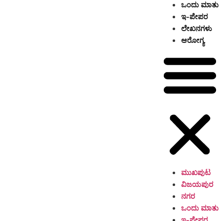
ಒಂದು ಮಾತು
ಇ-ಪೇಪರ
ಲೇಖನಗಳು
ಆರೋಗ್ಯ
ಮುಖಪುಟ
ವಿಜಯಪುರ
ನಗರ
ಒಂದು ಮಾತು
ಇ-ಪೇಪರ