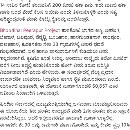
14 ಸಾವಿರ ಕೋಟಿ ತಂದವನಿಗೆ 200 ಕೋಟಿ ಹಣ ಏನು. ಇದು ಜುಜಬಿ ಹಣ
ನಾನು ಬಂದ ಮೇಲೆ ಕೆಲಸ ಆಯಿತು ಎಂದು ತಿಳಿದುಕೊಳ್ಳಿರಿ ಎಂದು ಸತ್ಯ
ಹರಿಶ್ಚಂದ್ರರಂತೆ ಮಾತು ಕೊಟ್ಟು ರೈತರನ್ನು ವಂಚಿಸಿದ್ದಾರೆ.
Bhoodihal Peerapur Project
ತಾಳಿಕೋಟಿ ಭಾಗದ ಅಸ್ಕಿ, ನೀರಲಗಿ,
ಬೆಕಿನಾಳ, ಜಲಪೂರ, ಬೆನ್ನಟ್ಟಿ, ಬೂದಿಹಾಳ, ಹಾಳಗುಂಡಕನಾಳ, ರಾಂಪೂರ,
ವಣಕಿಹಾಳ, ತುರಕನಕೇರಿ ಸೇರಿ 38 ಗ್ರಾಮಗಳಲ್ಲಿ ನೀರಿನ ಭವಣೆ
ಗಂಭೀರವಾಗಿದೆ. ಜನ ಹಾಗೂ ಜಾನುವಾರುಗಳಿಗೆ ಕುಡಿಯಲು ನೀರು
ಇಲ್ಲದಂತಾಗಿವೆ. ಕೃಷಿಗೂ ಕೂಡ ನೀರಿಲ್ಲ. ಅಂದಾಜು ನಾಲ್ಕೈದು ಕಿಲೋ ಮೀಟರ್
ವರೆಗೆ ನೀರು ಇದ್ದಲ್ಲಿ ಹುಡುಕಿಕೊಂಡು ಹೋಗಿ ನೀರು ತರುವ ಪರಿಸ್ಥಿತಿ
ನಿರ್ಮಾಣವಾಗಿದೆ ಎಂದು ಹೇಳಿದರು. ಈ ಸಂದರ್ಭದಲ್ಲಿ ಜಿಲ್ಲಾ ಪ್ರಧಾನ
ಕಾರ್ಯದರ್ಶಿ ಬಸವರಾಜ ಸಿದ್ದಾಪೂರ ಹಾಗೂ ರೈತ ಮುಖಂಡರಾದ ಎಂ.ಜಿ.
ಯಂಕಂಚಿ ಮಾತನಾಡಿ, ಈ ಯೋಜನೆ ಪೂರ್ಣಗೊಂಡರೆ 50,657 ಎಕರೆ
ಜಮೀನು ನೀರಾವರಿಗೆ ಒಳಪಡುತ್ತದೆ.
ಹಿಂದಿನ ಸರ್ಕಾರದಲ್ಲಿ ಮುಖ್ಯಮಂತ್ರಿಯಾಗಿದ್ದ ಬಸವರಾಜ ಬೋಮ್ಮಾಯಿಯವರು
ಈ ಯೋಜನೆಯ 1ನೇ ಹಂತದ ಉದ್ಘಾಟನೆ ಮಾಡಿ 2ನೇ ಹಂತದ ಶಂಕು ಸ್ಥಾಪನೆ
ನೆರವೇರಿಸಿದ್ದರು. ಆದರೆ ಇಲ್ಲಿಯವರೆಗೂ ಕಾಮಗಾರಿ ಪೂರ್ಣಗೊಳ್ಳಲಿಲ್ಲ.
ಈಗಾಗಲೇ ಶೇ.90 ರಷ್ಟು ಕಾಮಗಾರಿ ಪೂರ್ಣಗೊಂಡಿದೆ. ಇನ್ನು ಕೇವಲ ಸ್ವಲ್ಪ 10%