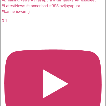
#BreakingNews #Vijayapura #Karnataka #PressMeet
#LatestNews #kannerishri #RSSinvijayapura
#kanneriswamiji
3
1