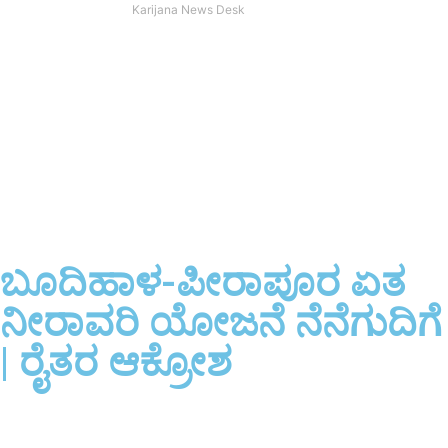
Karijana News Desk
ಬೂದಿಹಾಳ-ಪೀರಾಪೂರ ಏತ
ನೀರಾವರಿ ಯೋಜನೆ ನೆನೆಗುದಿಗೆ
| ರೈತರ ಆಕ್ರೋಶ