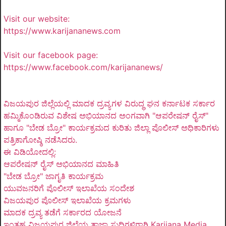
Visit our website:
https://www.karijananews.com
Visit our facebook page:
https://www.facebook.com/karijananews/
ವಿಜಯಪುರ ಜಿಲ್ಲೆಯಲ್ಲಿ ಮಾದಕ ದ್ರವ್ಯಗಳ ವಿರುದ್ಧ ಘನ ಕರ್ನಾಟಕ ಸರ್ಕಾರ
ಹಮ್ಮಿಕೊಂಡಿರುವ ವಿಶೇಷ ಅಭಿಯಾನದ ಅಂಗವಾಗಿ "ಆಪರೇಷನ್ ರೈಸ್"
ಹಾಗೂ "ಬೇಡ ಬ್ರೋ" ಕಾರ್ಯಕ್ರಮದ ಕುರಿತು ಜಿಲ್ಲಾ ಪೊಲೀಸ್ ಅಧಿಕಾರಿಗಳು
ಪತ್ರಿಕಾಗೋಷ್ಠಿ ನಡೆಸಿದರು.
ಈ ವಿಡಿಯೋದಲ್ಲಿ:
ಆಪರೇಷನ್ ರೈಸ್ ಅಭಿಯಾನದ ಮಾಹಿತಿ
"ಬೇಡ ಬ್ರೋ" ಜಾಗೃತಿ ಕಾರ್ಯಕ್ರಮ
ಯುವಜನರಿಗೆ ಪೊಲೀಸ್ ಇಲಾಖೆಯ ಸಂದೇಶ
ವಿಜಯಪುರ ಪೊಲೀಸ್ ಇಲಾಖೆಯ ಕ್ರಮಗಳು
ಮಾದಕ ದ್ರವ್ಯ ತಡೆಗೆ ಸರ್ಕಾರದ ಯೋಜನೆ
ಇಂತಹ ವಿಜಯಪುರ ಜಿಲ್ಲೆಯ ತಾಜಾ ಸುದ್ದಿಗಳಿಗಾಗಿ Karijana Media