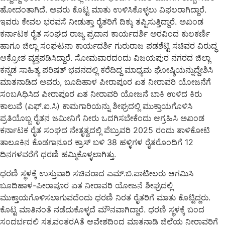
ಹೋದಂತಾಗಿದೆ. ಅವರು ಕೊಟ್ಟ ಮಾತು ಉಳಿಸಿಕೊಳ್ಳಲು ವಿಫಲರಾಗಿದ್ದಾರೆ.
ಇವರು ಕೇವಲ ಭರವಸೆ ನೀಡುತ್ತಾ ರೈತರಿಗೆ ದಿಕ್ಕು ತಪ್ಪಿಸುತ್ತಿದ್ದಾರೆ. ಅಖಂಡ
ಕರ್ನಾಟಕ ರೈತ ಸಂಘದ ರಾಜ್ಯ ಪ್ರದಾನ ಕಾರ್ಯದರ್ಶಿ ಅರವಿಂದ ಕುಲಕರ್ಣಿ
ಹಾಗೂ ಜಿಲ್ಲಾ ಸಂಘಟನಾ ಕಾರ್ಯದರ್ಶಿ ಗುರುರಾಜ ಪಡಶೆಟ್ಟಿ ಸಚಿವರ ವಿರುದ್ಧ
ಆಕ್ರೋಶ ವ್ಯಕ್ತಪಡಿಸಿದ್ದಾರೆ. ಸೋಮವಾರದಂದು ವಿಜಯಪುರ ನಗರದ ಜಿಲ್ಲಾ
ಕನ್ನಡ ಸಾಹಿತ್ಯ ಪರಿಷತ್ ಭವನದಲ್ಲಿ ಕರೆದಿದ್ದ ಮಾಧ್ಯಮ ಘೋಷ್ಠಿಯನ್ನುದ್ದೇಶಿಸಿ
ಮಾತನಾಡಿದ ಅವರು, ಬೂದಿಹಾಳ ಪೀರಾಪೂರ ಏತ ನೀರಾವರಿ ಯೋಜನೆಗೆ
ಸಂಬAಧಿಸಿದ ಪೀರಾಪೂರ ಏತ ನೀರಾವರಿ ಯೋಜನೆ ಬಾಕಿ ಉಳಿದ ಕಿರು
ಕಾಲುವೆ (ಎಫ್.ಐ.ಸಿ) ಕಾಮಗಾರಿಯನ್ನು ಶೀಘ್ರದಲ್ಲಿ ಮುಕ್ತಾಯಗೊಳಿಸಿ
ಪ್ರತಿಯೊಬ್ಬ ರೈತನ ಜಮೀನಿಗೆ ನೀರು ಒದಗಿಸಬೇಕೆಂದು ಆಗ್ರಹಿಸಿ ಅಖಂಡ
ಕರ್ನಾಟಕ ರೈತ ಸಂಘದ ನೇತೃತ್ವದಲ್ಲಿ ಪೆಬ್ರುವರಿ 2025 ರಂದು ತಾಳಿಕೋಟಿ
ತಾಲೂಕಿನ ಕೊಡಗಾನೂರ ಕ್ರಾಸ್ ಬಳಿ 38 ಹಳ್ಳಿಗಳ ರೈತರೊಂದಿಗೆ 12
ದಿನಗಳವರೆಗೆ ಧರಣಿ ಹಮ್ಮಿಕೊಳ್ಳಲಾಗಿತ್ತು.
ಧರಣಿ ಸ್ಥಳಕ್ಕೆ ಉಸ್ತುವಾರಿ ಸಚಿವರಾದ ಎಮ್.ಬಿ.ಪಾಟೀಲರು ಆಗಮಿಸಿ
ಬೂದಿಹಾಳ-ಪೀರಾಪೂರ ಏತ ನೀರಾವರಿ ಯೋಜನೆ ಶೀಘ್ರದಲ್ಲಿ
ಮುಕ್ತಾಯಗೊಳಿಸಲಾಗುವದೆಂದು ಧರಣಿ ನಿರತ ರೈತರಿಗೆ ಮಾತು ಕೊಟ್ಟಿದ್ದರು.
ಕೊಟ್ಟ ಮಾತಿನಂತೆ ನಡೆದುಕೊಳ್ಳದೆ ಮೌನವಾಗಿದ್ದಾರೆ. ಧರಣಿ ಸ್ಥಳಕ್ಕೆ ಬಂದ
ಸಂದರ್ಭದಲ್ಲಿ ಸತ್ಯವಂತರAತೆ ಆವೇಶದಿಂದ ಮಾತನಾಡಿ ಜಿಲ್ಲೆಯ ನೀರಾವರಿಗೆ