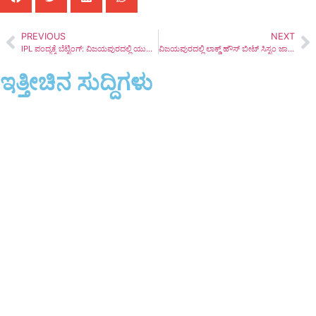
PREVIOUS
NEXT
IPL ಪಂದ್ಯಕ್ಕೆ ಬೆಟ್ಟಿಂಗ್: ವಿಜಯಪುರದಲ್ಲಿ ಯುವಕ ಅರೆಸ್ಟ್!
ವಿಜಯಪುರದಲ್ಲಿ ಲಾಕ್ಡ್ ಹೌಸ್ ಬೀಟ್ ಸಿಸ್ಟಂ ಜಾರಿ | ಮನೆ ಸುರಕ್ಷತೆ
ಇತ್ತೀಚಿನ ಸುದ್ದಿಗಳು