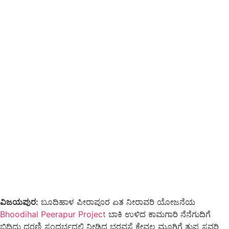
ವಿಜಯಪುರ:
ಬೂದಿಹಾಳ ಪೀರಾಪೂರ ಏತ ನೀರಾವರಿ ಯೋಜನೆಯ
Bhoodihal Peerapur Project
ಬಾಕಿ ಉಳಿದ ಕಾಮಗಾರಿ ನೆನೆಗುದಿಗೆ
ಬಿದ್ದಿದ್ದು ಧರಣಿ ಸಂದರ್ಭದಲ್ಲಿ ನೀಡಿದ ಭರವಸೆ ಕೇವಲ ಮೂಗಿಗೆ ತುಪ್ಪ ಸವರಿ