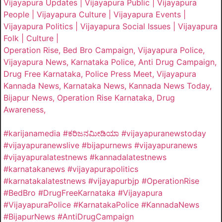
Vijayapura Updates | Vijayapura Public | Vijayapura
People | Vijayapura Culture | Vijayapura Events |
Vijayapura Politics | Vijayapura Social Issues | Vijayapura
Folk | Culture |
Operation Rise, Bed Bro Campaign, Vijayapura Police,
Vijayapura News, Karnataka Police, Anti Drug Campaign,
Drug Free Karnataka, Police Press Meet, Vijayapura
Kannada News, Karnataka News, Kannada News Today,
Bijapur News, Operation Rise Karnataka, Drug
Awareness,
#karijanamedia #ಕರಿಜನಮೀಡಿಯಾ #vijayapuranewstoday
#vijayapuranewslive #bijapurnews #vijayapuranews
#vijayapuralatestnews #kannadalatestnews
#karnatakanews #vijayapurapolitics
#karnatakalatestnews #vijayapurbjp #OperationRise
#BedBro #DrugFreeKarnataka #Vijayapura
#VijayapuraPolice #KarnatakaPolice #KannadaNews
#BijapurNews #AntiDrugCampaign